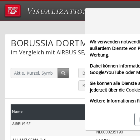
Visualizations
Das Labor von Tr
BORUSSIA DORTMUND
Wir verwenden notwendige
außerdem Dienste von Pa
im Vergleich mit AIRBUS SE, ALLIANZ SE NA O.
Werbung.
Dabei können Informatio
Google/YouTube oder Met
BORUSSIA DORTMUND (Echt
Sie können alle Dienste a
BAY.MOTOREN WERKE AG ST 
jederzeit über die
Cookie
Weitere Informationen fi
WKN
Name
Wä
ISIN
AIRBUS SE
938914
NL0000235190