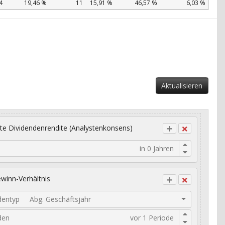
4
19,46 %
11
15,91 %
46,57 %
6,03 %
Aktualisieren
te Dividendenrendite (Analystenkonsens)
winn-Verhältnis
dentyp
Abg. Geschäftsjahr
den