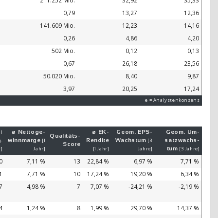
211.252 Mio.
32,92
35,33
0,79
13,27
12,36
141.609 Mio.
12,23
14,16
0,26
4,86
4,20
502 Mio.
0,12
0,13
0,67
26,18
23,56
50.020 Mio.
8,40
9,87
3,97
20,25
17,24
e = Analystenkonsens
ø Netto­ge­
ø EK-
Geom. EPS-
Geom. Um­
 1
Qualitäts-
winn­mar­ge
Ren­di­te
Wachs­tum
satz­wachs­
.
[1
[3
Score
tum
r]
Jahr]
[1 Jahr]
Jahre]
[3 Jahre]
0
7,11 %
13
22,84 %
6,97 %
7,71 %
1
7,71 %
10
17,24 %
19,20 %
6,34 %
7
4,98 %
7
7,07 %
-24,21 %
-2,19 %
4
1,24 %
8
1,99 %
29,70 %
14,37 %