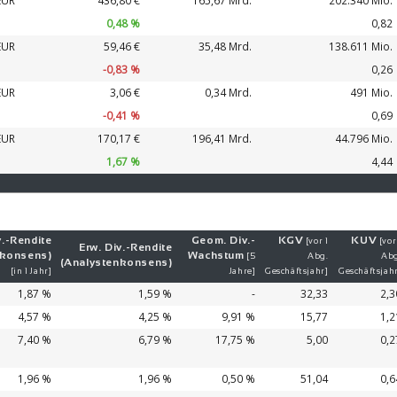
EUR
436,80 €
165,67 Mrd.
202.340 Mio.
0,48 %
0,82
EUR
59,46 €
35,48 Mrd.
138.611 Mio.
-0,83 %
0,26
EUR
3,06 €
0,34 Mrd.
491 Mio.
-0,41 %
0,69
EUR
170,17 €
196,41 Mrd.
44.796 Mio.
1,67 %
4,44
.-
Ren­di­te
Geom. Div.-
KGV
KUV
[vor 1
[vor
Erw. Div.-
Ren­di­te
nkonsens)
Wachs­tum
[5
Abg.
Abg
(Analystenkonsens)
[in 1 Jahr]
Jahre]
Geschäftsjahr]
Geschäftsjah
1,87 %
1,59 %
-
32,33
2,3
4,57 %
4,25 %
9,91 %
15,77
1,2
7,40 %
6,79 %
17,75 %
5,00
0,2
1,96 %
1,96 %
0,50 %
51,04
0,6