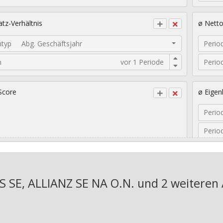
tz-Verhältnis
ø Nett
ntyp
Abg. Geschäftsjahr
Perio
n
Perio
Score
ø Eigen
Perio
Perio
sches EPS-Wachstum
Geomet
E, ALLIANZ SE NA O.N. und 2 weiteren 
Jahre