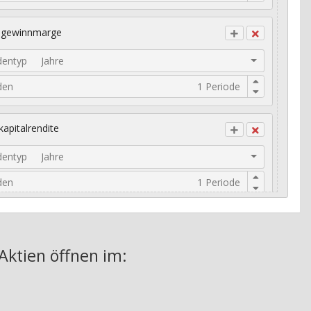
ogewinnmarge
dentyp
Jahre
den
kapitalrendite
dentyp
Jahre
den
risches Umsatzwachstum
Aktien
öffnen im: