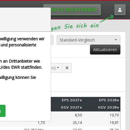
GRATIS REGISTRIEREN
nwilligung verwenden wir
Alle Aktien entfernen
Standard-Vergleich
und personalisierte
Aktualisieren
 an Drittanbieter wie
U/des EWR stattfinden.
NZ SE NA O.N. (Echtzeit Euro)
willigung können Sie
Umsatz 2028e
EPS 2027e
EPS 2028e
KUV 2028e
KGV 2027e
KGV 2028e
n
99.109 Mio.
8,50
10,70
1,70
25,14
19,97