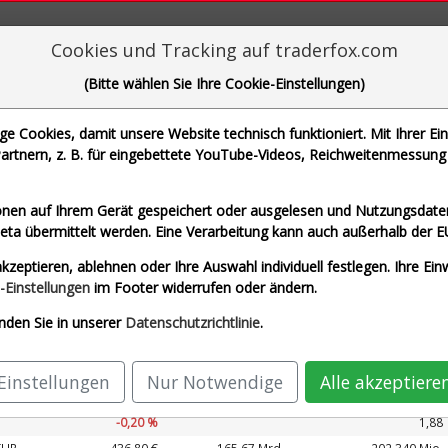
aderFox für mächtige Research-Tools
Cookies und Tracking auf traderfox.com
(Bitte wählen Sie Ihre Cookie-Einstellungen)
 Cookies, damit unsere Website technisch funktioniert. Mit Ihrer Ei
rtnern, z. B. für eingebettete YouTube-Videos, Reichweitenmessung 
N., BAY.MOTOREN WERKE AG ST und 1 weitere Aktie
nen auf Ihrem Gerät gespeichert oder ausgelesen und Nutzungsdaten
a übermittelt werden. Eine Verarbeitung kann auch außerhalb der E
zeit Euro)
AIRBUS SE (Echtzeit Euro)
ALLIA
kzeptieren, ablehnen oder Ihre Auswahl individuell festlegen. Ihre Ein
(Echtzeit Euro)
SAP SE O.N. (Echtzeit Euro)
-Einstellungen
im Footer widerrufen oder ändern.
nden Sie in unserer
Datenschutzrichtlinie
.
Kurs
Umsatz 2027e
hrung
Börsen­wert
Perf.
KUV 2027e
Einstellungen
Nur Notwendige
Alle akzeptiere
EUR
213,68 €
169,12 Mrd.
89.327 Mio.
-0,20 %
1,88