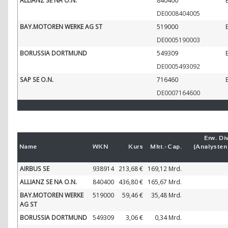
ALLIANZ SE NA O.N.
840400
DE0008404005
BAY.MOTOREN WERKE AG ST
519000
DE0005190003
BORUSSIA DORTMUND
549309
DE0005493092
SAP SE O.N.
716460
DE0007164600
Erw. Div
Name
WKN
Kurs
Mkt.-
Cap.
(Analyste
AIRBUS SE
938914
213,68 €
169,12 Mrd.
ALLIANZ SE NA O.N.
840400
436,80 €
165,67 Mrd.
BAY.MOTOREN WERKE
519000
59,46 €
35,48 Mrd.
AG ST
BORUSSIA DORTMUND
549309
3,06 €
0,34 Mrd.