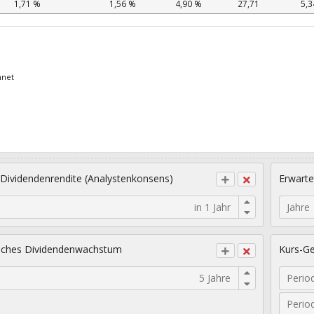
1,71 %
1,56 %
4,90 %
27,71
5,3
hnet
 Dividendenrendite (Analystenkonsens)
Erwarte
Jahre
sches Dividendenwachstum
Kurs-Ge
Perio
Perio