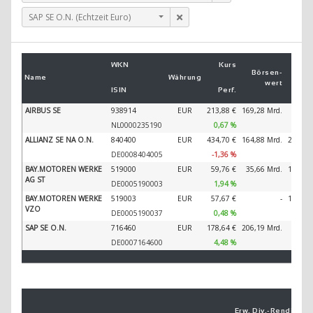
SAP SE O.N. (Echtzeit Euro)
Um
WKN
Kurs
2
Börsen­
Name
Währung
wert
ISIN
Perf.
2
AIRBUS SE
938914
EUR
213,88 €
169,28 Mrd.
89.32
NL0000235190
0,67 %
ALLIANZ SE NA O.N.
840400
EUR
434,70 €
164,88 Mrd.
202.34
DE0008404005
-1,36 %
BAY.MOTOREN WERKE
519000
EUR
59,76 €
35,66 Mrd.
138.61
AG ST
DE0005190003
1,94 %
BAY.MOTOREN WERKE
519003
EUR
57,67 €
-
138.61
VZO
DE0005190037
0,48 %
SAP SE O.N.
716460
EUR
178,64 €
206,19 Mrd.
44.79
DE0007164600
4,48 %
Erw. Div.-
Ren­di­te