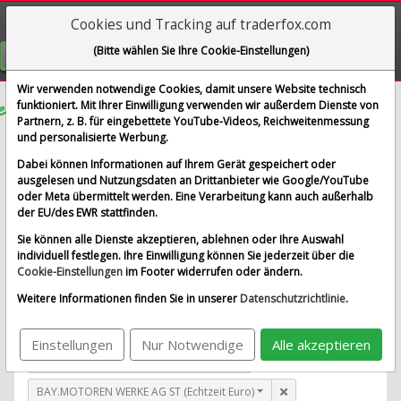
Cookies und Tracking auf traderfox.com
Visualizations
(Bitte wählen Sie Ihre Cookie-Einstellungen)
GRATIS REGISTRIEREN
Wir verwenden notwendige Cookies, damit unsere Website technisch
funktioniert. Mit Ihrer Einwilligung verwenden wir außerdem Dienste von
Partnern, z. B. für eingebettete YouTube-Videos, Reichweitenmessung
BAY.MOTOREN WERKE VZO
und personalisierte Werbung.
im Vergleich mit AIRBUS SE, ALLIANZ SE NA O.N.,
Dabei können Informationen auf Ihrem Gerät gespeichert oder
BAY.MOTOREN WERKE AG ST und 1 weitere Aktie
ausgelesen und Nutzungsdaten an Drittanbieter wie Google/YouTube
oder Meta übermittelt werden. Eine Verarbeitung kann auch außerhalb
Alle Aktien entfernen
Standard-Vergleich
der EU/des EWR stattfinden.
Aktualisieren
Sie können alle Dienste akzeptieren, ablehnen oder Ihre Auswahl
individuell festlegen. Ihre Einwilligung können Sie jederzeit über die
Cookie-Einstellungen
im Footer widerrufen oder ändern.
BAY.MOTOREN WERKE VZO (Lang & Schwarz)
Weitere Informationen finden Sie in unserer
Datenschutzrichtlinie
.
AIRBUS SE (Echtzeit Euro)
Einstellungen
Nur Notwendige
Alle akzeptieren
ALLIANZ SE NA O.N. (Echtzeit Euro)
BAY.MOTOREN WERKE AG ST (Echtzeit Euro)