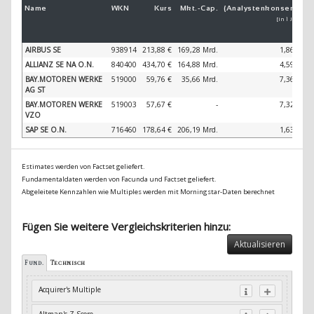
Name
WKN
Kurs
Mkt.-
Cap.
(Analystenkonsens)
(
[in 1 Jahr]
AIRBUS SE
938914
213,88 €
169,28 Mrd.
1,86 %
ALLIANZ SE NA O.N.
840400
434,70 €
164,88 Mrd.
4,59 %
BAY.MOTOREN WERKE
519000
59,76 €
35,66 Mrd.
7,36 %
AG ST
BAY.MOTOREN WERKE
519003
57,67 €
-
7,32 %
VZO
SAP SE O.N.
716460
178,64 €
206,19 Mrd.
1,63 %
Estimates werden von Factset geliefert.
Fundamentaldaten werden von Facunda und Factset geliefert.
Abgeleitete Kennzahlen wie Multiples werden mit Morningstar-Daten berechnet
Fügen Sie weitere Vergleichskriterien hinzu:
Aktualisieren
Fund.
Technisch
Acquirer's Multiple