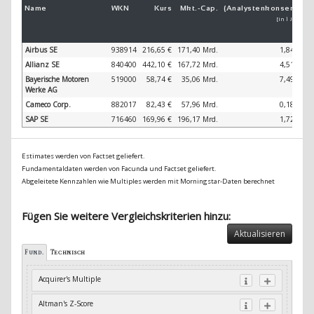
Name
WKN
Kurs
Mkt.-
Cap.
(Analystenkonsens)
(
[in 1 Jahr]
Airbus SE
938914
216,65 €
171,40 Mrd.
1,84 %
Allianz SE
840400
442,10 €
167,72 Mrd.
4,51 %
Bayerische Motoren
519000
58,74 €
35,06 Mrd.
7,49 %
Werke AG
Cameco Corp.
882017
82,43 €
57,96 Mrd.
0,18 %
SAP SE
716460
169,96 €
196,17 Mrd.
1,72 %
Estimates werden von Factset geliefert.
Fundamentaldaten werden von Facunda und Factset geliefert.
Abgeleitete Kennzahlen wie Multiples werden mit Morningstar-Daten berechnet
Fügen Sie weitere Vergleichskriterien hinzu:
Aktualisieren
Fund.
Technisch
Acquirer's Multiple
Altman's Z-Score