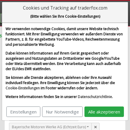
Cookies und Tracking auf traderfox.com
Visualizations
(Bitte wählen Sie Ihre Cookie-Einstellungen)
GRATIS REGISTRIEREN
Wir verwenden notwendige Cookies, damit unsere Website technisch
funktioniert. Mit Ihrer Einwilligung verwenden wir außerdem Dienste von
Partnern, z. B. für eingebettete YouTube-Videos, Reichweitenmessung
Cameco Corp.
und personalisierte Werbung.
im Vergleich mit Airbus SE, Allianz SE, Bayerische
Dabei können Informationen auf Ihrem Gerät gespeichert oder
Motoren Werke AG und 1 weitere Aktie
ausgelesen und Nutzungsdaten an Drittanbieter wie Google/YouTube
oder Meta übermittelt werden. Eine Verarbeitung kann auch außerhalb
Alle Aktien entfernen
Standard-Vergleich
der EU/des EWR stattfinden.
Aktualisieren
Sie können alle Dienste akzeptieren, ablehnen oder Ihre Auswahl
individuell festlegen. Ihre Einwilligung können Sie jederzeit über die
Cookie-Einstellungen
im Footer widerrufen oder ändern.
Cameco Corp. (Echtzeit Euro)
Weitere Informationen finden Sie in unserer
Datenschutzrichtlinie
.
Airbus SE (Echtzeit Euro)
Einstellungen
Nur Notwendige
Alle akzeptieren
Allianz SE (Echtzeit Euro)
Bayerische Motoren Werke AG (Echtzeit Euro)