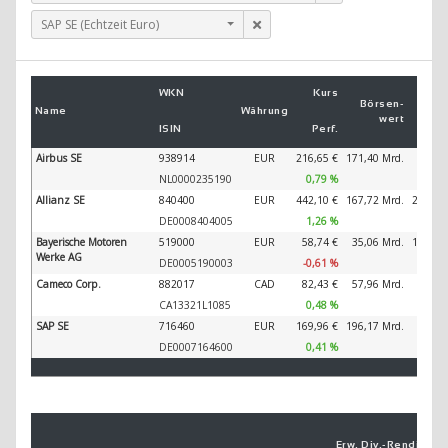
SAP SE (Echtzeit Euro)
Um
WKN
Kurs
2
Börsen­
Name
Währung
wert
ISIN
Perf.
2
Airbus SE
938914
EUR
216,65 €
171,40 Mrd.
89.32
NL0000235190
0,79 %
Allianz SE
840400
EUR
442,10 €
167,72 Mrd.
202.34
DE0008404005
1,26 %
Bayerische Motoren
519000
EUR
58,74 €
35,06 Mrd.
138.61
Werke AG
DE0005190003
-0,61 %
Cameco Corp.
882017
CAD
82,43 €
57,96 Mrd.
3.79
CA13321L1085
0,48 %
SAP SE
716460
EUR
169,96 €
196,17 Mrd.
44.79
DE0007164600
0,41 %
Erw. Div.-
Ren­di­te