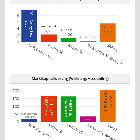
W.P. Carey Inc.
8
6
9,53
Airbus SE
SAP SE
4
Allianz SE
2,30
5,59
1,20
2
Bayerische Motoren Werke AG
0,27
0
W.P. Carey Inc.
Airbus SE
Allianz SE
Bayerische Motoren Werke AG
SAP SE
Marktkapitalisierung (Währung: Accounting)
200
205,54 Mrd.
SAP SE
150
168,69 Mrd.
164,50 Mrd.
Airbus SE
Allianz SE
100
50
W.P. Carey Inc.
16,36 Mrd.
Bayerische Motoren Werke AG
35,66 Mrd.
0
W.P. Carey Inc.
Airbus SE
Allianz SE
Bayerische Motoren Werke AG
SAP SE