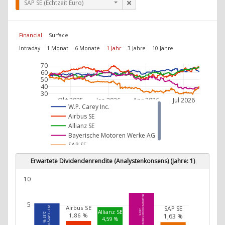
SAP SE (Echtzeit Euro)
Financial
Surface
Intraday
1 Monat
6 Monate
1 Jahr
3 Jahre
10 Jahre
70
60
50
40
30
Okt 2025
Jan 2026
Apr 2026
Jul 2026
W.P. Carey Inc.
Airbus SE
Allianz SE
Bayerische Motoren Werke AG
SAP SE
Erwartete Dividendenrendite (Analystenkonsens) (Jahre: 1)
10
Bayerische Motoren Werke AG
5
Airbus SE
SAP SE
W.P. Carey Inc.
7,36 %
Allianz SE
5,31 %
1,86 %
1,63 %
4,59 %