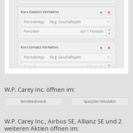
CFO / Total Debt
Kurs-Gewinn-Verhältnis
Current Ratio
Periodentyp
Abg. Geschäftsjahr
Long-Term Debt to Working Capital
Perioden
Dividenden-Check
Erwartetes Dividenden-Wachstum
Kurs-Umsatz-Verhältnis
Stabiles Dividenden-Wachstum
Periodentyp
Abg. Geschäftsjahr
Stabiles Dividenden-Wachstum (TTM)
Perioden
Stabiles Absolutes Dividenden-Wachstum
Marktkapitalisierung
Dividendenkontinuität
W.P. Carey Inc.
öffnen im:
Währung
Bilanzierungswährung
Dividendenkontinuität (Morningstar)
Renditedreieck
Sparplan-Simulator
Dividendenrendite (angekündigt)
ø Nettogewinnmarge
Dividendenrendite (gezahlt)
Periodentyp
Jahre
W.P. Carey Inc., Airbus SE, Allianz SE und 2
weiteren Aktien
öffnen im:
Adj. Dividendenrendite (Market Cap)
Perioden