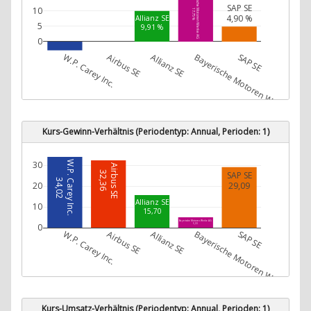
Bayerische Motoren Werke AG
SAP SE
10
17,75 %
4,90 %
Allianz SE
5
9,91 %
0
W.P. Carey Inc.
Airbus SE
Allianz SE
Bayerische Motoren Werke AG
SAP SE
W.P. Carey Inc.
-2,80 %
Kurs-Gewinn-Verhältnis (Periodentyp: Annual, Perioden: 1)
W.P. Carey Inc.
30
Airbus SE
SAP SE
32,36
34,02
20
29,09
Allianz SE
10
15,70
Bayerische Motoren Werke AG
0
5,03
W.P. Carey Inc.
Airbus SE
Allianz SE
Bayerische Motoren Werke AG
SAP SE
Kurs-Umsatz-Verhältnis (Periodentyp: Annual, Perioden: 1)