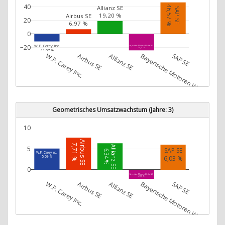
40
46,57 %
Allianz SE
SAP SE
19,20 %
Airbus SE
20
6,97 %
0
W.P. Carey Inc.
−20
Bayerische Motoren Werke AG
-24,21 %
-11,07 %
W.P. Carey Inc.
Airbus SE
Allianz SE
Bayerische Motoren Werke AG
SAP SE
Geometrisches Umsatzwachstum (Jahre: 3)
10
Airbus SE
7,71 %
Allianz SE
5
SAP SE
6,34 %
W.P. Carey Inc.
6,03 %
5,09 %
0
Bayerische Motoren Werke AG
-2,19 %
W.P. Carey Inc.
Airbus SE
Allianz SE
Bayerische Motoren Werke AG
SAP SE