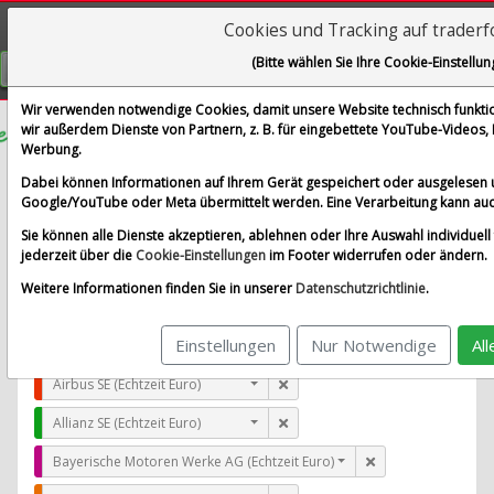
Cookies und Tracking auf trader
Visualizations
(Bitte wählen Sie Ihre Cookie-Einstellun
GRATIS REGISTRIEREN
Wir verwenden notwendige Cookies, damit unsere Website technisch funktion
wir außerdem Dienste von Partnern, z. B. für eingebettete YouTube-Videos
Werbung.
W.P. Carey Inc.
Dabei können Informationen auf Ihrem Gerät gespeichert oder ausgelesen 
im Vergleich mit Airbus SE, Allianz SE, Bayerische Moto
Google/YouTube oder Meta übermittelt werden. Eine Verarbeitung kann auc
Alle Aktien entfernen
Standard-Vergleich
Sie können alle Dienste akzeptieren, ablehnen oder Ihre Auswahl individuell 
Aktualisieren
jederzeit über die
Cookie-Einstellungen
im Footer widerrufen oder ändern.
Weitere Informationen finden Sie in unserer
Datenschutzrichtlinie
.
Einstellungen
Nur Notwendige
Al
W.P. Carey Inc. (Echtzeit Euro)
Airbus SE (Echtzeit Euro)
Allianz SE (Echtzeit Euro)
Bayerische Motoren Werke AG (Echtzeit Euro)