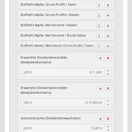
Buffett's Alpha: Gross Profit / Sales
Buffett's Alpha: Gross Profits / Assets
Buffett's Alpha: Net Income / Assets
Buffett's Alpha: Net Income / Book Value
Buffett's Alpha: Wachstum Gross Profit / Sales
Buffett's Alpha: Wachstum Residual Cash Flow
Erwartete Dividendenrendite
/ Assets
(Analystenkonsens)
Buffett's Alpha: Wachstum Residual Gross
Jahre
Profits / Assets
Buffett's Alpha: Wachstum Residual Net
Erwartete Dividendenrendite
Income / Assets
(Analystenkonsens)
Buffett's Alpha: Wachstum Residual Net
Jahre
Income / Book Value
Cash-Quote
Geometrisches Dividendenwachstum
CFO / Interest Expense
Jahre