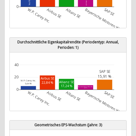
0
W.P. Carey Inc.
Airbus SE
Allianz SE
Bayerische Motoren Werke AG
SAP SE
Durchschnittliche Eigenkapitalrendite (Periodentyp: Annual,
Perioden: 1)
40
SAP SE
15,91 %
20
Airbus SE
W.P. Carey Inc.
Allianz SE
22,84 %
5,64 %
17,24 %
Bayerische Motoren Werke AG
0
7,07 %
W.P. Carey Inc.
Airbus SE
Allianz SE
Bayerische Motoren Werke AG
SAP SE
Geometrisches EPS-Wachstum (Jahre: 3)