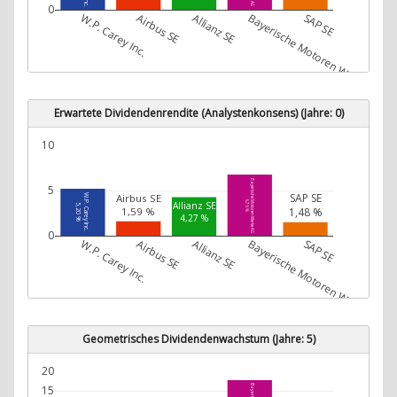
0
W.P. Carey Inc.
Airbus SE
Allianz SE
Bayerische Motoren Werke AG
SAP SE
Erwartete Dividendenrendite (Analystenkonsens) (Jahre: 0)
10
Bayerische Motoren Werke AG
5
SAP SE
Airbus SE
W.P. Carey Inc.
6,76 %
Allianz SE
5,20 %
1,48 %
1,59 %
4,27 %
0
W.P. Carey Inc.
Airbus SE
Allianz SE
Bayerische Motoren Werke AG
SAP SE
Geometrisches Dividendenwachstum (Jahre: 5)
20
15