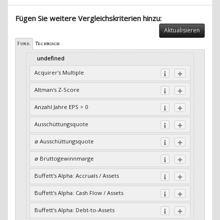
Fügen Sie weitere Vergleichskriterien hinzu:
Aktualisieren
Fund.
Technisch
undefined
Acquirer's Multiple
Altman's Z-Score
Anzahl Jahre EPS > 0
Ausschüttungsquote
ø Ausschüttungsquote
ø Bruttogewinnmarge
Buffett's Alpha: Accruals / Assets
Buffett's Alpha: Cash Flow / Assets
Buffett's Alpha: Debt-to-Assets