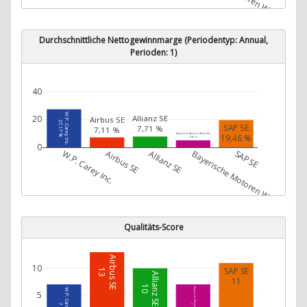
Durchschnittliche Nettogewinnmarge (Periodentyp: Annual,
Perioden: 1)
40
W.P. Carey Inc.
Allianz SE
20
Airbus SE
27,17 %
SAP SE
7,71 %
7,11 %
Bayerische Motoren Werke AG
19,46 %
4,98 %
0
W.P. Carey Inc.
Airbus SE
Allianz SE
Bayerische Motoren Werke AG
SAP SE
Qualitäts-Score
Airbus SE
10
SAP SE
13
Allianz SE
11
10
Bayerische Motoren Werke AG
W.P. Carey Inc.
5
7
7