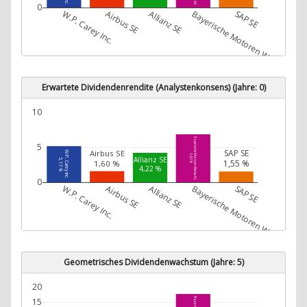
0
W.P. Carey Inc.
Airbus SE
Allianz SE
Bayerische Motoren Werke AG
SAP SE
Erwartete Dividendenrendite (Analystenkonsens) (Jahre: 0)
10
Bayerische Motoren Werke AG
5
SAP SE
Airbus SE
W.P. Carey Inc.
6,86 %
Allianz SE
5,17 %
1,55 %
1,60 %
4,22 %
0
W.P. Carey Inc.
Airbus SE
Allianz SE
Bayerische Motoren Werke AG
SAP SE
Geometrisches Dividendenwachstum (Jahre: 5)
20
15