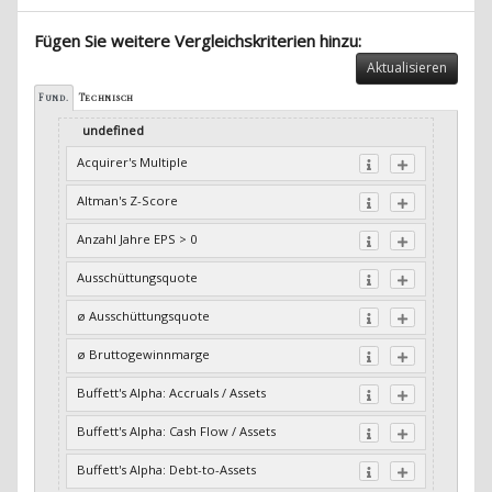
Fügen Sie weitere Vergleichskriterien hinzu:
Aktualisieren
Fund.
Technisch
undefined
Acquirer's Multiple
Altman's Z-Score
Anzahl Jahre EPS > 0
Ausschüttungsquote
ø Ausschüttungsquote
ø Bruttogewinnmarge
Buffett's Alpha: Accruals / Assets
Buffett's Alpha: Cash Flow / Assets
Buffett's Alpha: Debt-to-Assets