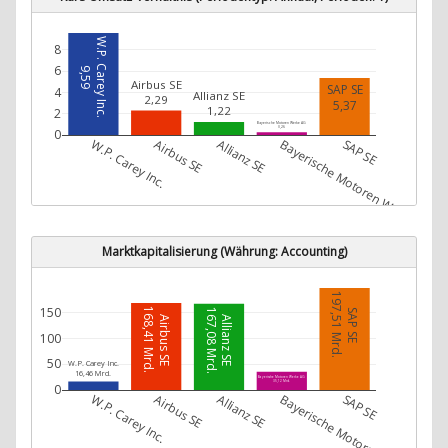
W.P. Carey Inc.
8
6
9,59
Airbus SE
SAP SE
4
Allianz SE
2,29
5,37
1,22
2
Bayerische Motoren Werke AG
0,26
0
W.P. Carey Inc.
Airbus SE
Allianz SE
Bayerische Motoren Werke AG
SAP SE
Marktkapitalisierung (Währung: Accounting)
197,51 Mrd.
150
168,41 Mrd.
SAP SE
167,08 Mrd.
Airbus SE
Allianz SE
100
50
W.P. Carey Inc.
16,46 Mrd.
Bayerische Motoren Werke AG
35,12 Mrd.
0
W.P. Carey Inc.
Airbus SE
Allianz SE
Bayerische Motoren Werke AG
SAP SE