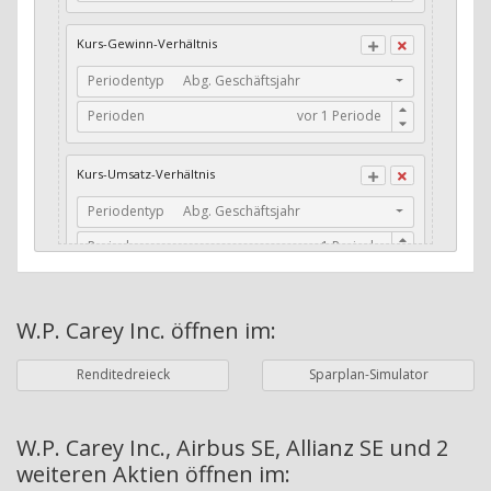
CFO / Total Debt
Kurs-Gewinn-Verhältnis
Current Ratio
Periodentyp
Abg. Geschäftsjahr
Long-Term Debt to Working Capital
Perioden
Dividenden-Check
Erwartetes Dividenden-Wachstum
Kurs-Umsatz-Verhältnis
Stabiles Dividenden-Wachstum
Periodentyp
Abg. Geschäftsjahr
Stabiles Dividenden-Wachstum (TTM)
Perioden
Stabiles Absolutes Dividenden-Wachstum
Marktkapitalisierung
Dividendenkontinuität
W.P. Carey Inc.
öffnen im:
Währung
Bilanzierungswährung
Dividendenkontinuität (Morningstar)
Renditedreieck
Sparplan-Simulator
Dividendenrendite (angekündigt)
ø Nettogewinnmarge
Dividendenrendite (gezahlt)
Periodentyp
Jahre
W.P. Carey Inc., Airbus SE, Allianz SE und 2
weiteren Aktien
öffnen im:
Adj. Dividendenrendite (Market Cap)
Perioden