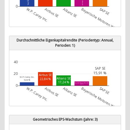
0
W.P. Carey Inc.
Airbus SE
Allianz SE
Bayerische Motoren Werke AG
SAP SE
Durchschnittliche Eigenkapitalrendite (Periodentyp: Annual,
Perioden: 1)
40
SAP SE
15,91 %
20
Airbus SE
W.P. Carey Inc.
Allianz SE
22,84 %
5,64 %
17,24 %
Bayerische Motoren Werke AG
0
7,07 %
W.P. Carey Inc.
Airbus SE
Allianz SE
Bayerische Motoren Werke AG
SAP SE
Geometrisches EPS-Wachstum (Jahre: 3)