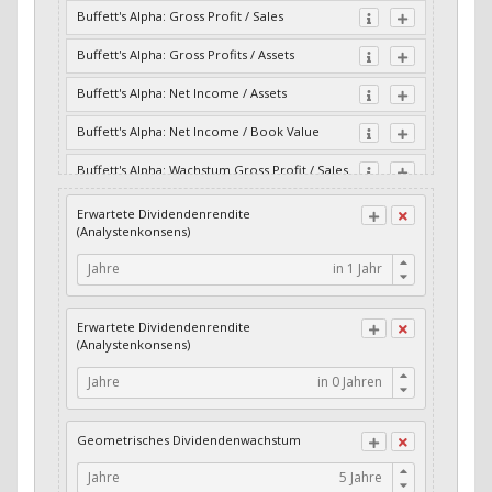
Buffett's Alpha: Gross Profit / Sales
Buffett's Alpha: Gross Profits / Assets
Buffett's Alpha: Net Income / Assets
Buffett's Alpha: Net Income / Book Value
Buffett's Alpha: Wachstum Gross Profit / Sales
Buffett's Alpha: Wachstum Residual Cash Flow
Erwartete Dividendenrendite
/ Assets
(Analystenkonsens)
Buffett's Alpha: Wachstum Residual Gross
Jahre
Profits / Assets
Buffett's Alpha: Wachstum Residual Net
Erwartete Dividendenrendite
Income / Assets
(Analystenkonsens)
Buffett's Alpha: Wachstum Residual Net
Jahre
Income / Book Value
Cash-Quote
Geometrisches Dividendenwachstum
CFO / Interest Expense
Jahre