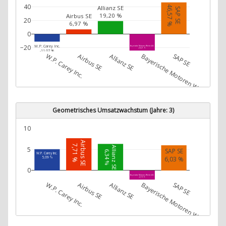
40
46,57 %
Allianz SE
SAP SE
19,20 %
Airbus SE
20
6,97 %
0
W.P. Carey Inc.
−20
Bayerische Motoren Werke AG
-24,21 %
-11,07 %
W.P. Carey Inc.
Airbus SE
Allianz SE
Bayerische Motoren Werke AG
SAP SE
Geometrisches Umsatzwachstum (Jahre: 3)
10
Airbus SE
7,71 %
Allianz SE
5
SAP SE
6,34 %
W.P. Carey Inc.
6,03 %
5,09 %
0
Bayerische Motoren Werke AG
-2,19 %
W.P. Carey Inc.
Airbus SE
Allianz SE
Bayerische Motoren Werke AG
SAP SE