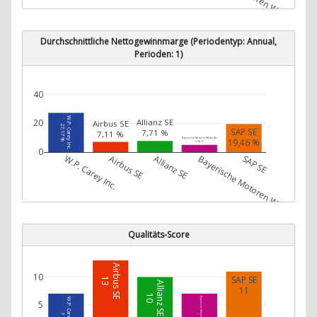
Durchschnittliche Nettogewinnmarge (Periodentyp: Annual,
Perioden: 1)
40
W.P. Carey Inc.
Allianz SE
20
Airbus SE
27,17 %
SAP SE
7,71 %
7,11 %
Bayerische Motoren Werke AG
19,46 %
4,98 %
0
W.P. Carey Inc.
Airbus SE
Allianz SE
Bayerische Motoren Werke AG
SAP SE
Qualitäts-Score
Airbus SE
10
SAP SE
13
Allianz SE
11
10
Bayerische Motoren Werke AG
W.P. Carey Inc.
5
7
7