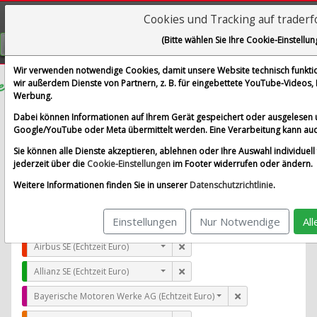
Cookies und Tracking auf trader
Visualizations
(Bitte wählen Sie Ihre Cookie-Einstellun
GRATIS REGISTRIEREN
Wir verwenden notwendige Cookies, damit unsere Website technisch funktion
wir außerdem Dienste von Partnern, z. B. für eingebettete YouTube-Videos
Werbung.
W.P. Carey Inc.
Dabei können Informationen auf Ihrem Gerät gespeichert oder ausgelesen 
im Vergleich mit Airbus SE, Allianz SE, Bayerische Moto
Google/YouTube oder Meta übermittelt werden. Eine Verarbeitung kann auc
Alle Aktien entfernen
Standard-Vergleich
Sie können alle Dienste akzeptieren, ablehnen oder Ihre Auswahl individuell 
Aktualisieren
jederzeit über die
Cookie-Einstellungen
im Footer widerrufen oder ändern.
Weitere Informationen finden Sie in unserer
Datenschutzrichtlinie
.
Einstellungen
Nur Notwendige
Al
W.P. Carey Inc. (Echtzeit USD)
Airbus SE (Echtzeit Euro)
Allianz SE (Echtzeit Euro)
Bayerische Motoren Werke AG (Echtzeit Euro)