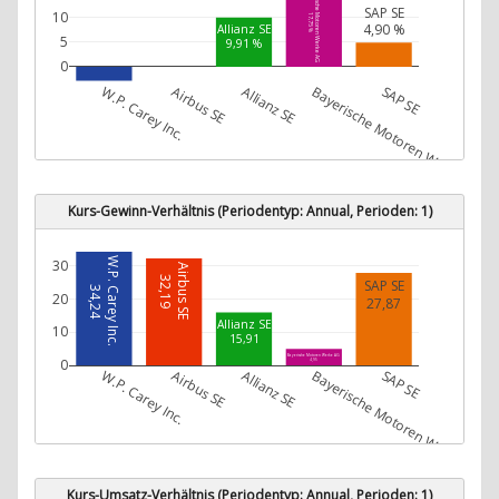
Bayerische Motoren Werke AG
SAP SE
10
17,75 %
4,90 %
Allianz SE
5
9,91 %
0
W.P. Carey Inc.
Airbus SE
Allianz SE
Bayerische Motoren Werke AG
SAP SE
W.P. Carey Inc.
-2,80 %
Kurs-Gewinn-Verhältnis (Periodentyp: Annual, Perioden: 1)
W.P. Carey Inc.
30
Airbus SE
32,19
SAP SE
34,24
20
27,87
Allianz SE
10
15,91
Bayerische Motoren Werke AG
0
4,95
W.P. Carey Inc.
Airbus SE
Allianz SE
Bayerische Motoren Werke AG
SAP SE
Kurs-Umsatz-Verhältnis (Periodentyp: Annual, Perioden: 1)