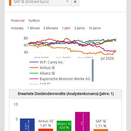
SAP SE (Echtzeit Euro)
Financial
Surface
Intraday
1 Monat
6 Monate
1 Jahr
3 Jahre
10 Jahre
80
60
40
Okt 2025
Jan 2026
Apr 2026
Jul 2026
W.P. Carey Inc.
Airbus SE
Allianz SE
Bayerische Motoren Werke AG
SAP SE
Erwartete Dividendenrendite (Analystenkonsens) (Jahre: 1)
10
Bayerische Motoren Werke AG
5
Airbus SE
SAP SE
W.P. Carey Inc.
7,48 %
Allianz SE
1,87 %
5,28 %
1,71 %
4,53 %