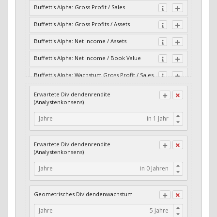
Buffett's Alpha: Gross Profit / Sales
Buffett's Alpha: Gross Profits / Assets
Buffett's Alpha: Net Income / Assets
Buffett's Alpha: Net Income / Book Value
Buffett's Alpha: Wachstum Gross Profit / Sales
Buffett's Alpha: Wachstum Residual Cash Flow
Erwartete Dividendenrendite
/ Assets
(Analystenkonsens)
Buffett's Alpha: Wachstum Residual Gross
Jahre
Profits / Assets
Buffett's Alpha: Wachstum Residual Net
Erwartete Dividendenrendite
Income / Assets
(Analystenkonsens)
Buffett's Alpha: Wachstum Residual Net
Jahre
Income / Book Value
Cash-Quote
Geometrisches Dividendenwachstum
CFO / Interest Expense
Jahre