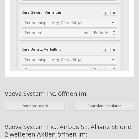
CFO / Total Debt
Kurs-Gewinn-Verhältnis
Current Ratio
Periodentyp
Abg. Geschäftsjahr
Long-Term Debt to Working Capital
Perioden
Dividenden-Check
Erwartetes Dividenden-Wachstum
Kurs-Umsatz-Verhältnis
Stabiles Dividenden-Wachstum
Periodentyp
Abg. Geschäftsjahr
Stabiles Dividenden-Wachstum (TTM)
Perioden
Stabiles Absolutes Dividenden-Wachstum
Marktkapitalisierung
Dividendenkontinuität
Veeva System Inc.
öffnen im:
Währung
Bilanzierungswährung
Dividendenkontinuität (Morningstar)
Renditedreieck
Sparplan-Simulator
Dividendenrendite (angekündigt)
ø Nettogewinnmarge
Dividendenrendite (gezahlt)
Periodentyp
Jahre
Veeva System Inc., Airbus SE, Allianz SE und
2 weiteren Aktien
öffnen im:
Adj. Dividendenrendite (Market Cap)
Perioden