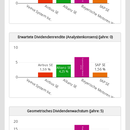
0
Veeva System Inc.
Airbus SE
Allianz SE
Bayerische Motoren Werke AG
SAP SE
Erwartete Dividendenrendite (Analystenkonsens) (Jahre: 0)
10
Bayerische Motoren Werke AG
5
SAP SE
Airbus SE
6,79 %
Allianz SE
1,56 %
1,59 %
4,25 %
0
Veeva System Inc.
Airbus SE
Allianz SE
Bayerische Motoren Werke AG
SAP SE
Geometrisches Dividendenwachstum (Jahre: 5)
20
15