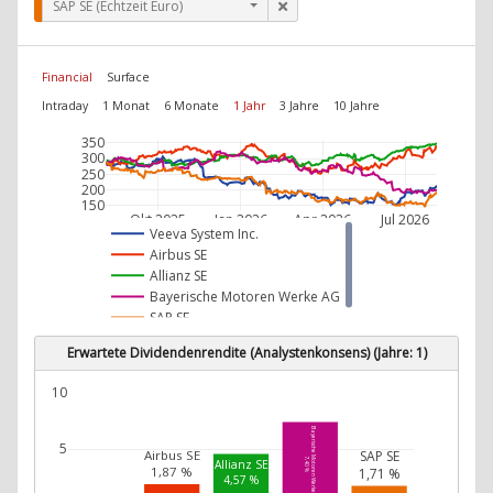
SAP SE (Echtzeit Euro)
Financial
Surface
Intraday
1 Monat
6 Monate
1 Jahr
3 Jahre
10 Jahre
350
300
250
200
150
Okt 2025
Jan 2026
Apr 2026
Jul 2026
Veeva System Inc.
Airbus SE
Allianz SE
Bayerische Motoren Werke AG
SAP SE
Erwartete Dividendenrendite (Analystenkonsens) (Jahre: 1)
10
Bayerische Motoren Werke AG
5
SAP SE
Airbus SE
7,40 %
Allianz SE
1,87 %
1,71 %
4,57 %