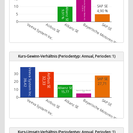
Bayerische Motoren Werke AG
SAP SE
10
17,75 %
Allianz SE
4,90 %
9,91 %
5
0
Veeva System Inc.
Airbus SE
Allianz SE
Bayerische Motoren Werke AG
SAP SE
Kurs-Gewinn-Verhältnis (Periodentyp: Annual, Perioden: 1)
Veeva System Inc.
30
Airbus SE
32,33
SAP SE
38,42
20
27,71
Allianz SE
10
Bayerische Motoren Werke AG
15,77
5,00
0
Veeva System Inc.
Airbus SE
Allianz SE
Bayerische Motoren Werke AG
SAP SE
Kurs-Umsatz-Verhältnis (Periodentyp: Annual, Perioden: 1)