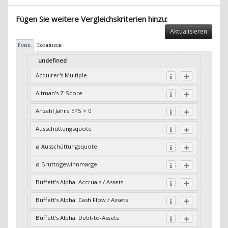
Fügen Sie weitere Vergleichskriterien hinzu:
Aktualisieren
Fund.
Technisch
undefined
Acquirer's Multiple
Altman's Z-Score
Anzahl Jahre EPS > 0
Ausschüttungsquote
ø Ausschüttungsquote
ø Bruttogewinnmarge
Buffett's Alpha: Accruals / Assets
Buffett's Alpha: Cash Flow / Assets
Buffett's Alpha: Debt-to-Assets