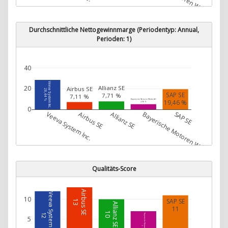
Durchschnittliche Nettogewinnmarge (Periodentyp: Annual,
Perioden: 1)
40
Veeva System Inc.
Allianz SE
20
Airbus SE
28,44 %
SAP SE
7,71 %
7,11 %
Bayerische Motoren Werke AG
19,46 %
4,98 %
0
Veeva System Inc.
Airbus SE
Allianz SE
Bayerische Motoren Werke AG
SAP SE
Qualitäts-Score
Airbus SE
Veeva System Inc.
10
SAP SE
13
Allianz SE
11
10
12
Bayerische Motoren Werke AG
5
7