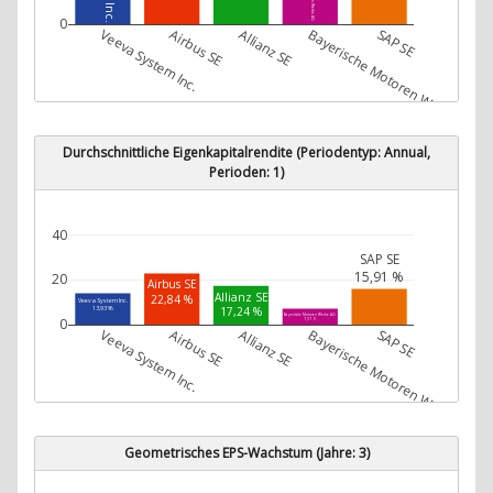
0
Veeva System Inc.
Airbus SE
Allianz SE
Bayerische Motoren Werke AG
SAP SE
Durchschnittliche Eigenkapitalrendite (Periodentyp: Annual,
Perioden: 1)
40
SAP SE
15,91 %
20
Airbus SE
Allianz SE
22,84 %
Veeva System Inc.
17,24 %
13,93 %
Bayerische Motoren Werke AG
0
7,07 %
Veeva System Inc.
Airbus SE
Allianz SE
Bayerische Motoren Werke AG
SAP SE
Geometrisches EPS-Wachstum (Jahre: 3)