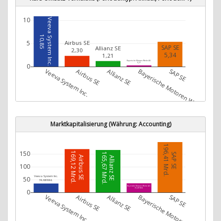
10
Veeva System Inc.
10,85
5
Airbus SE
SAP SE
Allianz SE
2,30
5,34
1,21
Bayerische Motoren Werke AG
0,27
0
Veeva System Inc.
Airbus SE
Allianz SE
Bayerische Motoren Werke AG
SAP SE
Marktkapitalisierung (Währung: Accounting)
196,41 Mrd.
150
169,12 Mrd.
SAP SE
165,67 Mrd.
Airbus SE
Allianz SE
100
Veeva System Inc.
50
34,68 Mrd.
Bayerische Motoren Werke AG
35,48 Mrd.
0
Veeva System Inc.
Airbus SE
Allianz SE
Bayerische Motoren Werke AG
SAP SE