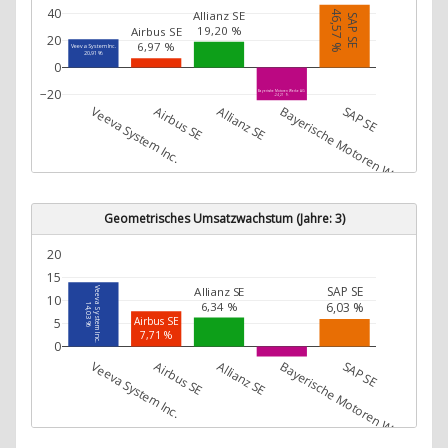
40
46,57 %
Allianz SE
SAP SE
19,20 %
Airbus SE
20
6,97 %
Veeva System Inc.
20,91 %
0
−20
Bayerische Motoren Werke AG
-24,21 %
Veeva System Inc.
Airbus SE
Allianz SE
Bayerische Motoren Werke AG
SAP SE
Geometrisches Umsatzwachstum (Jahre: 3)
20
15
Allianz SE
SAP SE
Veeva System Inc.
10
6,34 %
6,03 %
14,03 %
Airbus SE
5
7,71 %
0
Veeva System Inc.
Airbus SE
Allianz SE
Bayerische Motoren Werke AG
SAP SE
Bayerische Motoren Werke AG
-2,19 %