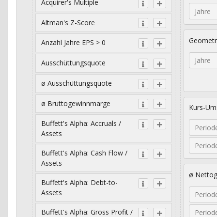
Acquirer's Multiple
Jahre
Altman's Z-Score
Geometr
Anzahl Jahre EPS > 0
Jahre
Ausschüttungsquote
ø Ausschüttungsquote
ø Bruttogewinnmarge
Kurs-Ums
Buffett's Alpha: Accruals /
Period
Assets
Period
Buffett's Alpha: Cash Flow /
Assets
ø Netto
Buffett's Alpha: Debt-to-
Assets
Period
Buffett's Alpha: Gross Profit /
Period