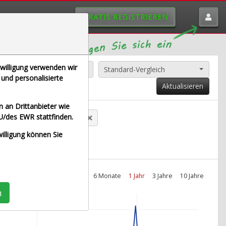
GRATIS REGISTRIEREN
nwilligung verwenden wir
Alle Aktien entfernen
Standard-Vergleich
und personalisierte
Aktualisieren
 an Drittanbieter wie
U/des EWR stattfinden.
anz SE (Echtzeit Euro)
willigung können Sie
Intraday
1 Monat
6 Monate
1 Jahr
3 Jahre
10 Jahre
n