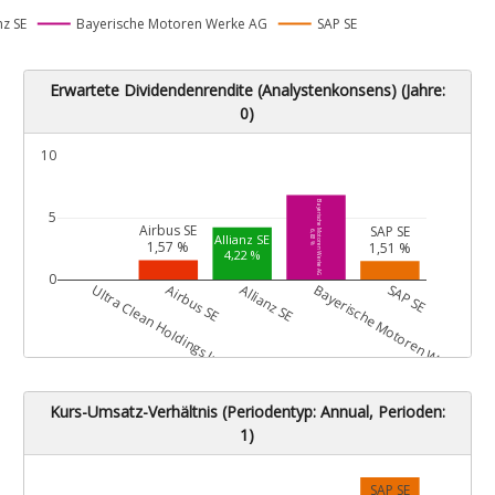
nz SE
Bayerische Motoren Werke AG
SAP SE
Erwartete Dividendenrendite (Analystenkonsens) (Jahre:
0)
10
Bayerische Motoren Werke AG
5
Airbus SE
SAP SE
6,83 %
Allianz SE
1,57 %
1,51 %
4,22 %
0
G
Ultra Clean Holdings Inc.
Airbus SE
Allianz SE
Bayerische Motoren Werke AG
SAP SE
Kurs-Umsatz-Verhältnis (Periodentyp: Annual, Perioden:
1)
SAP SE