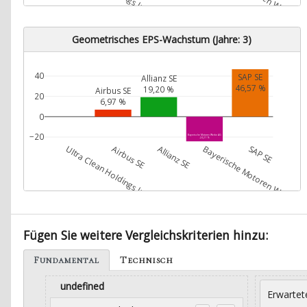
Geometrisches EPS-Wachstum (Jahre: 3)
40
SAP SE
Allianz SE
46,57 %
19,20 %
Airbus SE
20
6,97 %
0
−20
Bayerische Motoren Werke AG
-24,21 %
Ultra Clean Holdings Inc.
Airbus SE
Allianz SE
Bayerische Motoren Werke A
SAP SE
Fügen Sie weitere Vergleichskriterien hinzu:
Fundamental
Technisch
undefined
Erwartet