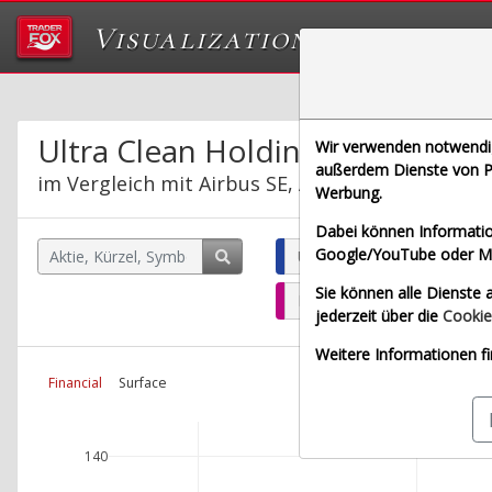
Visualizations
Das Labor von Tr
Ultra Clean Holdings Inc.
Wir verwenden notwendige
außerdem Dienste von Pa
im Vergleich mit Airbus SE, Allianz SE, Bayeris
Werbung.
Dabei können Informatio
Google/YouTube oder Met
Ultra Clean Holdings Inc. (
Sie können alle Dienste a
Bayerische Motoren Werke 
jederzeit über die
Cookie
Weitere Informationen fi
Financial
Surface
140