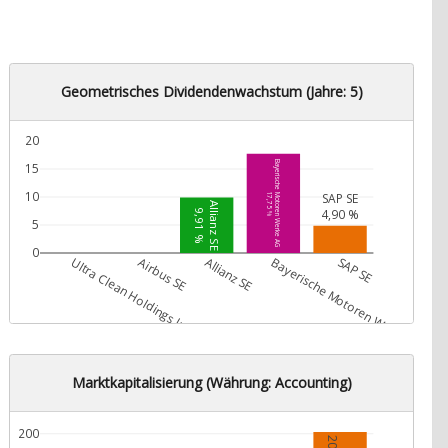
Geometrisches Dividendenwachstum (Jahre: 5)
20
Bayerische Motoren Werke AG
15
10
SAP SE
17,75 %
Allianz SE
4,90 %
9,91 %
5
0
Ultra Clean Holdings Inc.
Airbus SE
Allianz SE
Bayerische Motoren Werke AG
SAP SE
Marktkapitalisierung (Währung: Accounting)
200