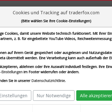
aderFox für mächtige Research-Tools
Cookies und Tracking auf traderfox.com
(Bitte wählen Sie Ihre Cookie-Einstellungen)
 Cookies, damit unsere Website technisch funktioniert. Mit Ihrer Ei
rtnern, z. B. für eingebettete YouTube-Videos, Reichweitenmessung 
che Motoren Werke AG und 1 weitere Aktie
nen auf Ihrem Gerät gespeichert oder ausgelesen und Nutzungsdaten
a übermittelt werden. Eine Verarbeitung kann auch außerhalb der E
Echtzeit USD)
Airbus SE (Echtzeit Euro)
Alli
kzeptieren, ablehnen oder Ihre Auswahl individuell festlegen. Ihre Ein
AG (Echtzeit Euro)
SAP SE (Echtzeit Euro)
-Einstellungen
im Footer widerrufen oder ändern.
nden Sie in unserer
Datenschutzrichtlinie
.
Einstellungen
Nur Notwendige
Alle akzeptiere