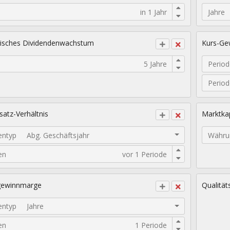
Jahre
isches Dividendenwachstum
Kurs-Gew
Period
Perio
atz-Verhältnis
Marktkap
entyp
Abg. Geschäftsjahr
Währu
en
gewinnmarge
Qualität
entyp
Jahre
en