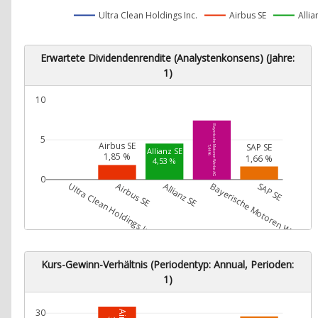
Ultra Clean Holdings Inc.
Airbus SE
Allia
Erwartete Dividendenrendite (Analystenkonsens) (Jahre:
1)
10
Bayerische Motoren Werke AG
5
Airbus SE
SAP SE
7,44 %
Allianz SE
1,85 %
1,66 %
4,53 %
0
Ultra Clean Holdings Inc.
Airbus SE
Allianz SE
Bayerische Motoren Werke A
SAP SE
Kurs-Gewinn-Verhältnis (Periodentyp: Annual, Perioden:
1)
30