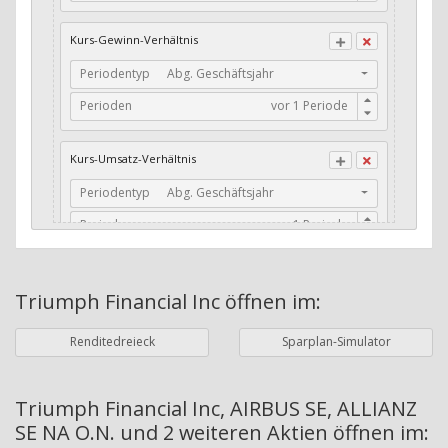
CFO / Total Debt
Kurs-Gewinn-Verhältnis
Current Ratio
Periodentyp
Abg. Geschäftsjahr
Long-Term Debt to Working Capital
Perioden
Dividenden-Check
Erwartetes Dividenden-Wachstum
Kurs-Umsatz-Verhältnis
Stabiles Dividenden-Wachstum
Periodentyp
Abg. Geschäftsjahr
Stabiles Dividenden-Wachstum (TTM)
Perioden
Stabiles Absolutes Dividenden-Wachstum
Marktkapitalisierung
Dividendenkontinuität
Triumph Financial Inc
öffnen im:
Währung
Bilanzierungswährung
Dividendenkontinuität (Morningstar)
Renditedreieck
Sparplan-Simulator
Dividendenrendite (angekündigt)
ø Nettogewinnmarge
Dividendenrendite (gezahlt)
Periodentyp
Jahre
Triumph Financial Inc, AIRBUS SE, ALLIANZ
SE NA O.N. und 2 weiteren Aktien
öffnen im:
Adj. Dividendenrendite (Market Cap)
Perioden