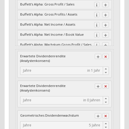
Buffett's Alpha: Gross Profit / Sales
Buffett's Alpha: Gross Profits / Assets
Buffett's Alpha: Net Income / Assets
Buffett's Alpha: Net Income / Book Value
Buffett's Alpha: Wachstum Gross Profit / Sales
Buffett's Alpha: Wachstum Residual Cash Flow
Erwartete Dividendenrendite
/ Assets
(Analystenkonsens)
Buffett's Alpha: Wachstum Residual Gross
Jahre
Profits / Assets
Buffett's Alpha: Wachstum Residual Net
Erwartete Dividendenrendite
Income / Assets
(Analystenkonsens)
Buffett's Alpha: Wachstum Residual Net
Jahre
Income / Book Value
Cash-Quote
Geometrisches Dividendenwachstum
CFO / Interest Expense
Jahre