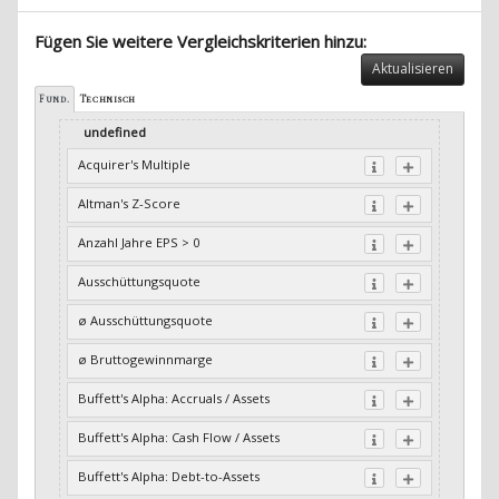
Fügen Sie weitere Vergleichskriterien hinzu:
Aktualisieren
Fund.
Technisch
undefined
Acquirer's Multiple
Altman's Z-Score
Anzahl Jahre EPS > 0
Ausschüttungsquote
ø Ausschüttungsquote
ø Bruttogewinnmarge
Buffett's Alpha: Accruals / Assets
Buffett's Alpha: Cash Flow / Assets
Buffett's Alpha: Debt-to-Assets