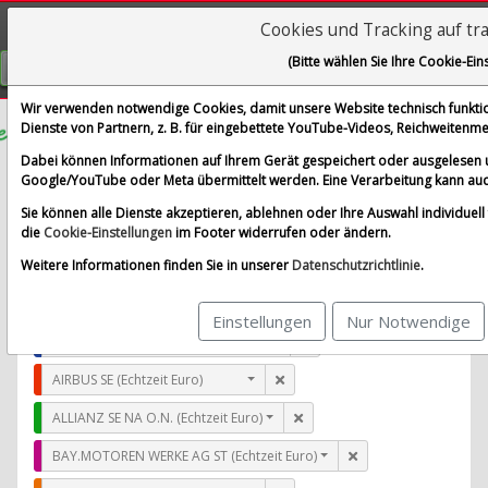
Cookies und Tracking auf tr
Visualizations
(Bitte wählen Sie Ihre Cookie-Ein
GRATIS REGISTRIEREN
Wir verwenden notwendige Cookies, damit unsere Website technisch funktion
Dienste von Partnern, z. B. für eingebettete YouTube-Videos, Reichweiten
Triumph Financial Inc
Dabei können Informationen auf Ihrem Gerät gespeichert oder ausgelesen 
Google/YouTube oder Meta übermittelt werden. Eine Verarbeitung kann auc
im Vergleich mit AIRBUS SE, ALLIANZ SE NA O.N., BAY.
Sie können alle Dienste akzeptieren, ablehnen oder Ihre Auswahl individuell f
Alle Aktien entfernen
Standard-Vergleich
die
Cookie-Einstellungen
im Footer widerrufen oder ändern.
Aktualisieren
Weitere Informationen finden Sie in unserer
Datenschutzrichtlinie
.
Einstellungen
Nur Notwendige
Triumph Financial Inc (Echtzeit USD)
AIRBUS SE (Echtzeit Euro)
ALLIANZ SE NA O.N. (Echtzeit Euro)
BAY.MOTOREN WERKE AG ST (Echtzeit Euro)