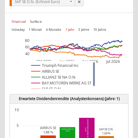
SAP SE O.N. (Echtzeit Euro)
Financial
Surface
Intraday
1 Monat
6 Monate
1 Jahr
3 Jahre
10 Jahre
80
60
40
Okt 2025
Jan 2026
Apr 2026
Jul 2026
Triumph Financial Inc
AIRBUS SE
ALLIANZ SE NA O.N.
BAY.MOTOREN WERKE AG ST
SAP SE O.N.
Erwartete Dividendenrendite (Analystenkonsens) (Jahre: 1)
10
BAY.MOTOREN WERKE AG ST
5
AIRBUS SE
7,50 %
SAP SE O.N.
ALLIANZ SE NA O.N.
1,88 %
4,53 %
1,69 %