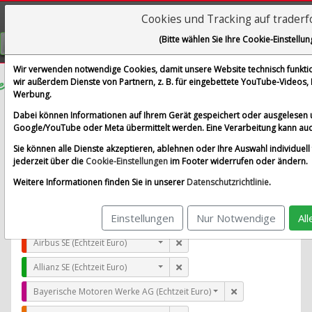
Cookies und Tracking auf trader
Visualizations
(Bitte wählen Sie Ihre Cookie-Einstellun
GRATIS REGISTRIEREN
Wir verwenden notwendige Cookies, damit unsere Website technisch funktion
wir außerdem Dienste von Partnern, z. B. für eingebettete YouTube-Videos
Werbung.
TransUnion LLC
Dabei können Informationen auf Ihrem Gerät gespeichert oder ausgelesen 
im Vergleich mit Airbus SE, Allianz SE, Bayerische Moto
Google/YouTube oder Meta übermittelt werden. Eine Verarbeitung kann auc
Alle Aktien entfernen
Standard-Vergleich
Sie können alle Dienste akzeptieren, ablehnen oder Ihre Auswahl individuell 
Aktualisieren
jederzeit über die
Cookie-Einstellungen
im Footer widerrufen oder ändern.
Weitere Informationen finden Sie in unserer
Datenschutzrichtlinie
.
Einstellungen
Nur Notwendige
Al
TransUnion LLC (Echtzeit USD)
Airbus SE (Echtzeit Euro)
Allianz SE (Echtzeit Euro)
Bayerische Motoren Werke AG (Echtzeit Euro)