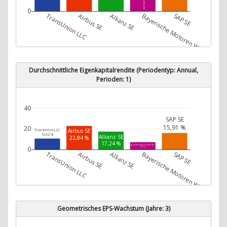
0
TransUnion LLC
Airbus SE
Allianz SE
Bayerische Motoren Werke AG
SAP SE
Durchschnittliche Eigenkapitalrendite (Periodentyp: Annual,
Perioden: 1)
40
SAP SE
15,91 %
20
Airbus SE
TransUnion LLC
10,52 %
Allianz SE
22,84 %
17,24 %
Bayerische Motoren Werke AG
0
7,07 %
TransUnion LLC
Airbus SE
Allianz SE
Bayerische Motoren Werke AG
SAP SE
Geometrisches EPS-Wachstum (Jahre: 3)