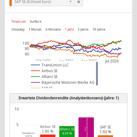
SAP SE (Echtzeit Euro)
Financial
Surface
Intraday
1 Monat
6 Monate
1 Jahr
3 Jahre
10 Jahre
100
80
60
Okt 2025
Jan 2026
Apr 2026
Jul 2026
TransUnion LLC
Airbus SE
Allianz SE
Bayerische Motoren Werke AG
SAP SE
Erwartete Dividendenrendite (Analystenkonsens) (Jahre: 1)
10
Bayerische Motoren Werke AG
5
Airbus SE
SAP SE
7,36 %
Allianz SE
1,86 %
1,63 %
4,59 %
TransUnion LLC
0,69 %