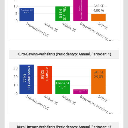
Bayerische Motoren Werke AG
SAP SE
10
17,75 %
Allianz SE
4,90 %
TransUnion LLC
9,91 %
5
8,92 %
0
TransUnion LLC
Airbus SE
Allianz SE
Bayerische Motoren Werke AG
SAP SE
Kurs-Gewinn-Verhältnis (Periodentyp: Annual, Perioden: 1)
TransUnion LLC
30
Airbus SE
SAP SE
32,36
34,22
20
29,09
Allianz SE
10
15,70
Bayerische Motoren Werke AG
0
5,03
TransUnion LLC
Airbus SE
Allianz SE
Bayerische Motoren Werke AG
SAP SE
Kurs-Umsatz-Verhältnis (Periodentyp: Annual, Perioden: 1)