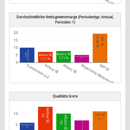
Durchschnittliche Nettogewinnmarge (Periodentyp: Annual,
Perioden: 1)
20
19,46 %
SAP SE
15
10
TransUnion LLC
Allianz SE
9,95 %
5
Airbus SE
7,71 %
Bayerische Motoren Werke AG
7,11 %
4,98 %
0
TransUnion LLC
Airbus SE
Allianz SE
Bayerische Motoren Werke AG
SAP SE
Qualitäts-Score
Airbus SE
10
SAP SE
13
Allianz SE
11
10
Bayerische Motoren Werke AG
5
TransUnion LLC
6
7