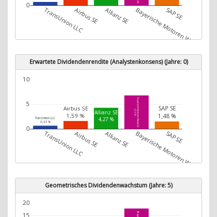
0
TransUnion LLC
Airbus SE
Allianz SE
Bayerische Motoren Werke AG
SAP SE
Erwartete Dividendenrendite (Analystenkonsens) (Jahre: 0)
10
Bayerische Motoren Werke AG
5
SAP SE
Airbus SE
6,76 %
Allianz SE
1,48 %
1,59 %
TransUnion LLC
4,27 %
0,63 %
0
TransUnion LLC
Airbus SE
Allianz SE
Bayerische Motoren Werke AG
SAP SE
Geometrisches Dividendenwachstum (Jahre: 5)
20
15