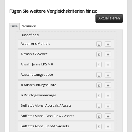
Fügen Sie weitere Vergleichskriterien hinzu:
Aktualisieren
Fund.
Technisch
undefined
Acquirer's Multiple
Altman's Z-Score
Anzahl Jahre EPS > 0
Ausschüttungsquote
ø Ausschüttungsquote
ø Bruttogewinnmarge
Buffett's Alpha: Accruals / Assets
Buffett's Alpha: Cash Flow / Assets
Buffett's Alpha: Debt-to-Assets