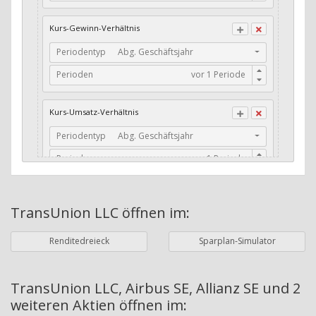
CFO / Total Debt
Kurs-Gewinn-Verhältnis
Current Ratio
Periodentyp
Abg. Geschäftsjahr
Long-Term Debt to Working Capital
Perioden
Dividenden-Check
Erwartetes Dividenden-Wachstum
Kurs-Umsatz-Verhältnis
Stabiles Dividenden-Wachstum
Periodentyp
Abg. Geschäftsjahr
Stabiles Dividenden-Wachstum (TTM)
Perioden
Stabiles Absolutes Dividenden-Wachstum
Marktkapitalisierung
Dividendenkontinuität
TransUnion LLC
öffnen im:
Währung
Bilanzierungswährung
Dividendenkontinuität (Morningstar)
Renditedreieck
Sparplan-Simulator
Dividendenrendite (angekündigt)
ø Nettogewinnmarge
Dividendenrendite (gezahlt)
Periodentyp
Jahre
TransUnion LLC, Airbus SE, Allianz SE und 2
weiteren Aktien
öffnen im:
Adj. Dividendenrendite (Market Cap)
Perioden