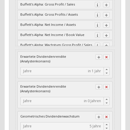
Buffett's Alpha: Gross Profit / Sales
Buffett's Alpha: Gross Profits / Assets
Buffett's Alpha: Net Income / Assets
Buffett's Alpha: Net Income / Book Value
Buffett's Alpha: Wachstum Gross Profit / Sales
Buffett's Alpha: Wachstum Residual Cash Flow
Erwartete Dividendenrendite
/ Assets
(Analystenkonsens)
Buffett's Alpha: Wachstum Residual Gross
Jahre
Profits / Assets
Buffett's Alpha: Wachstum Residual Net
Erwartete Dividendenrendite
Income / Assets
(Analystenkonsens)
Buffett's Alpha: Wachstum Residual Net
Jahre
Income / Book Value
Cash-Quote
Geometrisches Dividendenwachstum
CFO / Interest Expense
Jahre