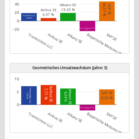
40
46,57 %
Allianz SE
SAP SE
19,20 %
Airbus SE
20
6,97 %
TransUnion LLC
18,68 %
0
−20
Bayerische Motoren Werke AG
-24,21 %
TransUnion LLC
Airbus SE
Allianz SE
Bayerische Motoren Werke AG
SAP SE
Geometrisches Umsatzwachstum (Jahre: 3)
10
Airbus SE
TransUnion LLC
7,71 %
Allianz SE
5
SAP SE
6,34 %
7,25 %
6,03 %
0
Bayerische Motoren Werke AG
-2,19 %
TransUnion LLC
Airbus SE
Allianz SE
Bayerische Motoren Werke AG
SAP SE