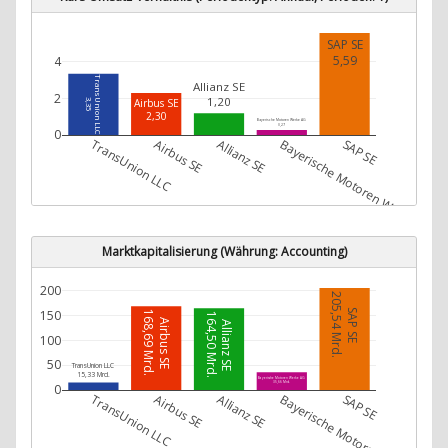
SAP SE
5,59
4
TransUnion LLC
Allianz SE
2
1,20
Airbus SE
3,35
2,30
Bayerische Motoren Werke AG
0,27
0
TransUnion LLC
Airbus SE
Allianz SE
Bayerische Motoren Werke AG
SAP SE
Marktkapitalisierung (Währung: Accounting)
200
205,54 Mrd.
SAP SE
150
168,69 Mrd.
164,50 Mrd.
Airbus SE
Allianz SE
100
50
TransUnion LLC
15,33 Mrd.
Bayerische Motoren Werke AG
35,66 Mrd.
0
TransUnion LLC
Airbus SE
Allianz SE
Bayerische Motoren Werke AG
SAP SE