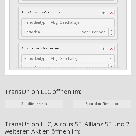
CFO / Total Debt
Kurs-Gewinn-Verhältnis
Current Ratio
Periodentyp
Abg. Geschäftsjahr
Long-Term Debt to Working Capital
Perioden
Dividenden-Check
Erwartetes Dividenden-Wachstum
Kurs-Umsatz-Verhältnis
Stabiles Dividenden-Wachstum
Periodentyp
Abg. Geschäftsjahr
Stabiles Dividenden-Wachstum (TTM)
Perioden
Stabiles Absolutes Dividenden-Wachstum
Marktkapitalisierung
Dividendenkontinuität
TransUnion LLC
öffnen im:
Währung
Bilanzierungswährung
Dividendenkontinuität (Morningstar)
Renditedreieck
Sparplan-Simulator
Dividendenrendite (angekündigt)
ø Nettogewinnmarge
Dividendenrendite (gezahlt)
Periodentyp
Jahre
TransUnion LLC, Airbus SE, Allianz SE und 2
weiteren Aktien
öffnen im:
Adj. Dividendenrendite (Market Cap)
Perioden