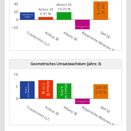
40
46,57 %
Allianz SE
SAP SE
19,20 %
Airbus SE
20
6,97 %
TransUnion LLC
18,68 %
0
−20
Bayerische Motoren Werke AG
-24,21 %
TransUnion LLC
Airbus SE
Allianz SE
Bayerische Motoren Werke AG
SAP SE
Geometrisches Umsatzwachstum (Jahre: 3)
10
Airbus SE
TransUnion LLC
7,71 %
Allianz SE
5
SAP SE
6,34 %
7,25 %
6,03 %
0
Bayerische Motoren Werke AG
-2,19 %
TransUnion LLC
Airbus SE
Allianz SE
Bayerische Motoren Werke AG
SAP SE