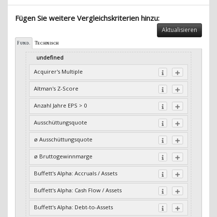
Fügen Sie weitere Vergleichskriterien hinzu:
Aktualisieren
Fund.
Technisch
undefined
Acquirer's Multiple
Altman's Z-Score
Anzahl Jahre EPS > 0
Ausschüttungsquote
ø Ausschüttungsquote
ø Bruttogewinnmarge
Buffett's Alpha: Accruals / Assets
Buffett's Alpha: Cash Flow / Assets
Buffett's Alpha: Debt-to-Assets