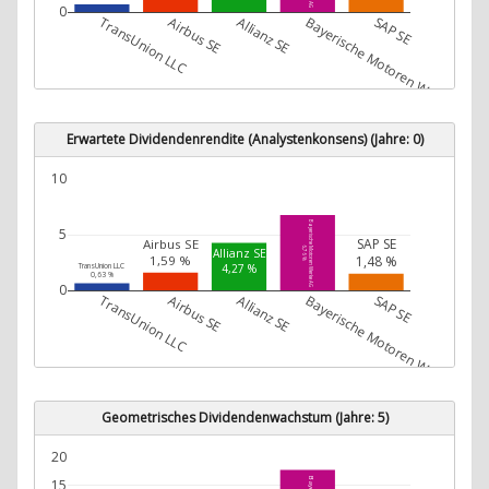
0
TransUnion LLC
Airbus SE
Allianz SE
Bayerische Motoren Werke AG
SAP SE
Erwartete Dividendenrendite (Analystenkonsens) (Jahre: 0)
10
Bayerische Motoren Werke AG
5
SAP SE
Airbus SE
6,76 %
Allianz SE
1,48 %
1,59 %
TransUnion LLC
4,27 %
0,63 %
0
TransUnion LLC
Airbus SE
Allianz SE
Bayerische Motoren Werke AG
SAP SE
Geometrisches Dividendenwachstum (Jahre: 5)
20
15