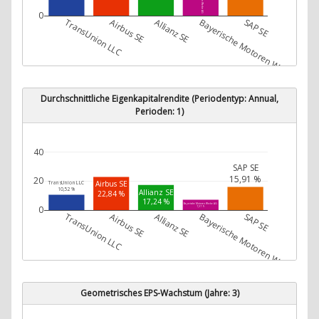
0
TransUnion LLC
Airbus SE
Allianz SE
Bayerische Motoren Werke AG
SAP SE
Durchschnittliche Eigenkapitalrendite (Periodentyp: Annual,
Perioden: 1)
40
SAP SE
15,91 %
20
Airbus SE
TransUnion LLC
10,52 %
Allianz SE
22,84 %
17,24 %
Bayerische Motoren Werke AG
0
7,07 %
TransUnion LLC
Airbus SE
Allianz SE
Bayerische Motoren Werke AG
SAP SE
Geometrisches EPS-Wachstum (Jahre: 3)