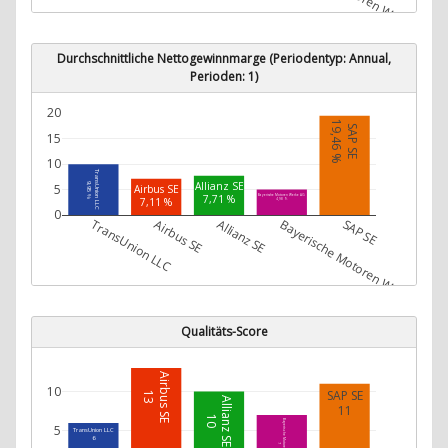
Durchschnittliche Nettogewinnmarge (Periodentyp: Annual,
Perioden: 1)
20
19,46 %
SAP SE
15
10
TransUnion LLC
Allianz SE
9,95 %
5
Airbus SE
7,71 %
Bayerische Motoren Werke AG
7,11 %
4,98 %
0
TransUnion LLC
Airbus SE
Allianz SE
Bayerische Motoren Werke AG
SAP SE
Qualitäts-Score
Airbus SE
10
SAP SE
13
Allianz SE
11
10
Bayerische Motoren Werke AG
5
TransUnion LLC
6
7