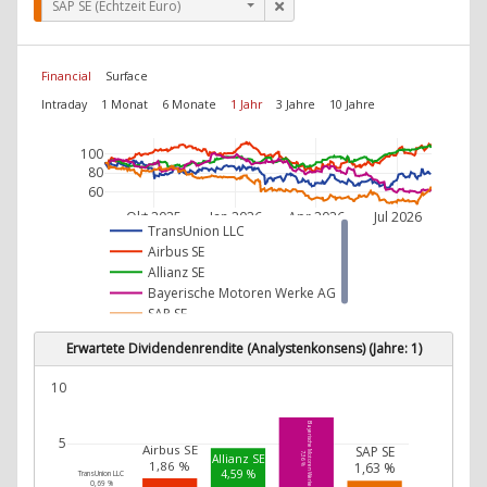
SAP SE (Echtzeit Euro)
Financial
Surface
Intraday
1 Monat
6 Monate
1 Jahr
3 Jahre
10 Jahre
100
80
60
Okt 2025
Jan 2026
Apr 2026
Jul 2026
TransUnion LLC
Airbus SE
Allianz SE
Bayerische Motoren Werke AG
SAP SE
Erwartete Dividendenrendite (Analystenkonsens) (Jahre: 1)
10
Bayerische Motoren Werke AG
5
Airbus SE
SAP SE
7,36 %
Allianz SE
1,86 %
1,63 %
4,59 %
TransUnion LLC
0,69 %