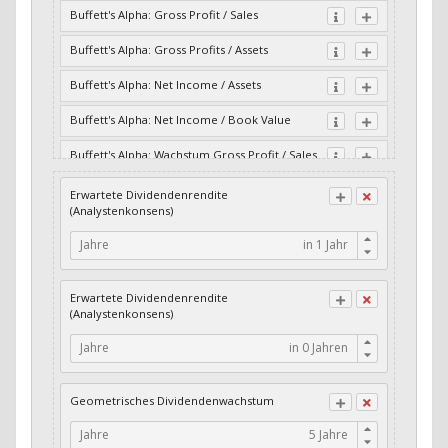
Buffett's Alpha: Gross Profit / Sales
Buffett's Alpha: Gross Profits / Assets
Buffett's Alpha: Net Income / Assets
Buffett's Alpha: Net Income / Book Value
Buffett's Alpha: Wachstum Gross Profit / Sales
Buffett's Alpha: Wachstum Residual Cash Flow
Erwartete Dividendenrendite
/ Assets
(Analystenkonsens)
Buffett's Alpha: Wachstum Residual Gross
Jahre
Profits / Assets
Buffett's Alpha: Wachstum Residual Net
Erwartete Dividendenrendite
Income / Assets
(Analystenkonsens)
Buffett's Alpha: Wachstum Residual Net
Jahre
Income / Book Value
Cash-Quote
Geometrisches Dividendenwachstum
CFO / Interest Expense
Jahre