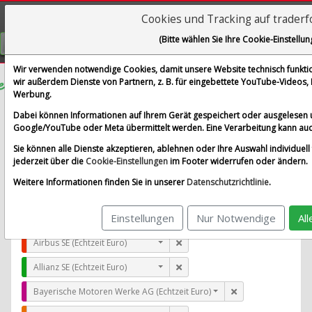
Cookies und Tracking auf trader
Visualizations
(Bitte wählen Sie Ihre Cookie-Einstellun
GRATIS REGISTRIEREN
Wir verwenden notwendige Cookies, damit unsere Website technisch funktion
wir außerdem Dienste von Partnern, z. B. für eingebettete YouTube-Videos
Werbung.
TransUnion LLC
Dabei können Informationen auf Ihrem Gerät gespeichert oder ausgelesen 
im Vergleich mit Airbus SE, Allianz SE, Bayerische Moto
Google/YouTube oder Meta übermittelt werden. Eine Verarbeitung kann auc
Alle Aktien entfernen
Standard-Vergleich
Sie können alle Dienste akzeptieren, ablehnen oder Ihre Auswahl individuell 
Aktualisieren
jederzeit über die
Cookie-Einstellungen
im Footer widerrufen oder ändern.
Weitere Informationen finden Sie in unserer
Datenschutzrichtlinie
.
Einstellungen
Nur Notwendige
Al
TransUnion LLC (Echtzeit USD)
Airbus SE (Echtzeit Euro)
Allianz SE (Echtzeit Euro)
Bayerische Motoren Werke AG (Echtzeit Euro)