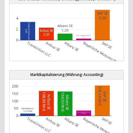
SAP SE
5,59
4
TransUnion LLC
Allianz SE
2
1,20
Airbus SE
3,35
2,30
Bayerische Motoren Werke AG
0,27
0
TransUnion LLC
Airbus SE
Allianz SE
Bayerische Motoren Werke AG
SAP SE
Marktkapitalisierung (Währung: Accounting)
200
205,54 Mrd.
SAP SE
150
168,69 Mrd.
164,50 Mrd.
Airbus SE
Allianz SE
100
50
TransUnion LLC
15,33 Mrd.
Bayerische Motoren Werke AG
35,66 Mrd.
0
TransUnion LLC
Airbus SE
Allianz SE
Bayerische Motoren Werke AG
SAP SE