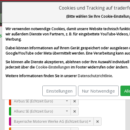
Cookies und Tracking auf trader
Visualizations
(Bitte wählen Sie Ihre Cookie-Einstellun
GRATIS REGISTRIEREN
Wir verwenden notwendige Cookies, damit unsere Website technisch funktion
wir außerdem Dienste von Partnern, z. B. für eingebettete YouTube-Videos
Werbung.
Supernus Pharmaceuticals Inc.
Dabei können Informationen auf Ihrem Gerät gespeichert oder ausgelesen 
im Vergleich mit Airbus SE, Allianz SE, Bayerische Moto
Google/YouTube oder Meta übermittelt werden. Eine Verarbeitung kann auc
Alle Aktien entfernen
Standard-Vergleich
Sie können alle Dienste akzeptieren, ablehnen oder Ihre Auswahl individuell 
Aktualisieren
jederzeit über die
Cookie-Einstellungen
im Footer widerrufen oder ändern.
Weitere Informationen finden Sie in unserer
Datenschutzrichtlinie
.
Einstellungen
Nur Notwendige
Al
Supernus Pharmaceuticals Inc. (Echtzeit USD)
Airbus SE (Echtzeit Euro)
Allianz SE (Echtzeit Euro)
Bayerische Motoren Werke AG (Echtzeit Euro)