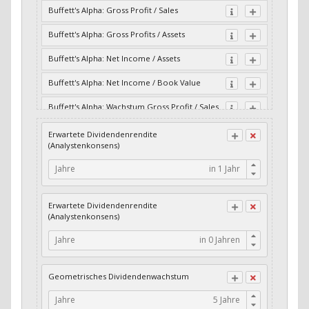
Buffett's Alpha: Gross Profit / Sales
Buffett's Alpha: Gross Profits / Assets
Buffett's Alpha: Net Income / Assets
Buffett's Alpha: Net Income / Book Value
Buffett's Alpha: Wachstum Gross Profit / Sales
Buffett's Alpha: Wachstum Residual Cash Flow
Erwartete Dividendenrendite
/ Assets
(Analystenkonsens)
Buffett's Alpha: Wachstum Residual Gross
Jahre
Profits / Assets
Buffett's Alpha: Wachstum Residual Net
Erwartete Dividendenrendite
Income / Assets
(Analystenkonsens)
Buffett's Alpha: Wachstum Residual Net
Jahre
Income / Book Value
Cash-Quote
Geometrisches Dividendenwachstum
CFO / Interest Expense
Jahre