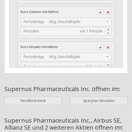
CFO / Total Debt
Kurs-Gewinn-Verhältnis
Current Ratio
Periodentyp
Abg. Geschäftsjahr
Long-Term Debt to Working Capital
Perioden
Dividenden-Check
Erwartetes Dividenden-Wachstum
Kurs-Umsatz-Verhältnis
Stabiles Dividenden-Wachstum
Periodentyp
Abg. Geschäftsjahr
Stabiles Dividenden-Wachstum (TTM)
Perioden
Stabiles Absolutes Dividenden-Wachstum
Marktkapitalisierung
Dividendenkontinuität
Supernus Pharmaceuticals Inc.
öffnen im:
Währung
Bilanzierungswährung
Dividendenkontinuität (Morningstar)
Renditedreieck
Sparplan-Simulator
Dividendenrendite (angekündigt)
ø Nettogewinnmarge
Dividendenrendite (gezahlt)
Periodentyp
Jahre
Supernus Pharmaceuticals Inc., Airbus SE,
Allianz SE und 2 weiteren Aktien
öffnen im:
Adj. Dividendenrendite (Market Cap)
Perioden