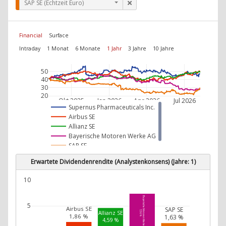
SAP SE (Echtzeit Euro)
Financial
Surface
Intraday
1 Monat
6 Monate
1 Jahr
3 Jahre
10 Jahre
50
40
30
20
Okt 2025
Jan 2026
Apr 2026
Jul 2026
Supernus Pharmaceuticals Inc.
Airbus SE
Allianz SE
Bayerische Motoren Werke AG
SAP SE
Erwartete Dividendenrendite (Analystenkonsens) (Jahre: 1)
10
Bayerische Motoren Werke AG
5
Airbus SE
SAP SE
7,36 %
Allianz SE
1,86 %
1,63 %
4,59 %