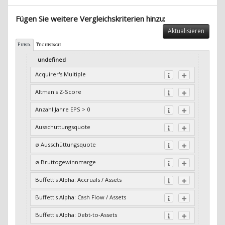
Fügen Sie weitere Vergleichskriterien hinzu:
Aktualisieren
Fund.
Technisch
undefined
Acquirer's Multiple
Altman's Z-Score
Anzahl Jahre EPS > 0
Ausschüttungsquote
ø Ausschüttungsquote
ø Bruttogewinnmarge
Buffett's Alpha: Accruals / Assets
Buffett's Alpha: Cash Flow / Assets
Buffett's Alpha: Debt-to-Assets