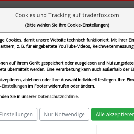
aderFox für mächtige Research-Tools
Cookies und Tracking auf traderfox.com
(Bitte wählen Sie Ihre Cookie-Einstellungen)
 Cookies, damit unsere Website technisch funktioniert. Mit Ihrer Ei
rtnern, z. B. für eingebettete YouTube-Videos, Reichweitenmessung 
che Motoren Werke AG und 1 weitere Aktie
nen auf Ihrem Gerät gespeichert oder ausgelesen und Nutzungsdaten
a übermittelt werden. Eine Verarbeitung kann auch außerhalb der E
c. (Echtzeit USD)
Airbus SE (Echtzeit Euro)
kzeptieren, ablehnen oder Ihre Auswahl individuell festlegen. Ihre Ein
AG (Echtzeit Euro)
SAP SE (Echtzeit Euro)
-Einstellungen
im Footer widerrufen oder ändern.
nden Sie in unserer
Datenschutzrichtlinie
.
Einstellungen
Nur Notwendige
Alle akzeptiere