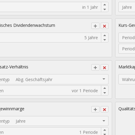
Jahre
isches Dividendenwachstum
Kurs-Gew
Period
Perio
atz-Verhältnis
Marktkap
entyp
Abg. Geschäftsjahr
Währu
en
gewinnmarge
Qualität
entyp
Jahre
en