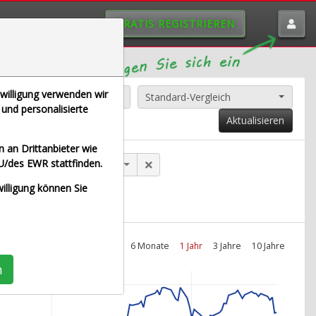
GRATIS REGISTRIEREN
nwilligung verwenden wir
Alle Aktien entfernen
Standard-Vergleich
und personalisierte
Aktualisieren
 an Drittanbieter wie
U/des EWR stattfinden.
Allianz SE (Echtzeit Euro)
willigung können Sie
Intraday
1 Monat
6 Monate
1 Jahr
3 Jahre
10 Jahre
n