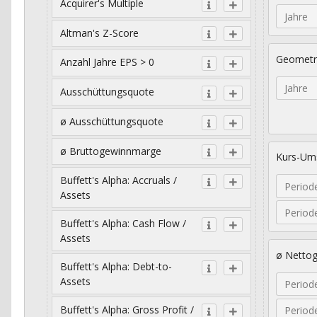
Acquirer's Multiple
Jahre
Altman's Z-Score
Geometr
Anzahl Jahre EPS > 0
Jahre
Ausschüttungsquote
ø Ausschüttungsquote
ø Bruttogewinnmarge
Kurs-Ums
Buffett's Alpha: Accruals /
Period
Assets
Period
Buffett's Alpha: Cash Flow /
Assets
ø Netto
Buffett's Alpha: Debt-to-
Assets
Period
Buffett's Alpha: Gross Profit /
Period