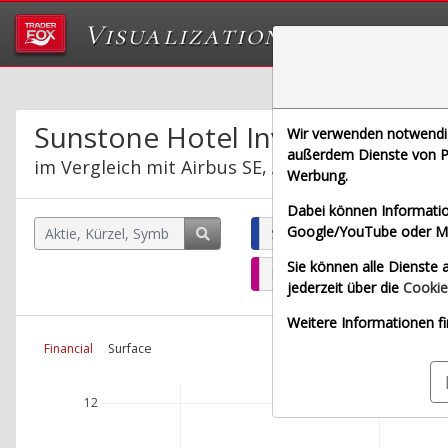
Visualizations
Das Labor von Tr
Sunstone Hotel Investors Inc.
Wir verwenden notwendige
außerdem Dienste von Pa
im Vergleich mit Airbus SE, Allianz SE, Bayeris
Werbung.
Dabei können Informatio
Google/YouTube oder Met
Sunstone Hotel Investors In
Sie können alle Dienste a
Bayerische Motoren Werke 
jederzeit über die
Cookie
Weitere Informationen fi
Financial
Surface
12