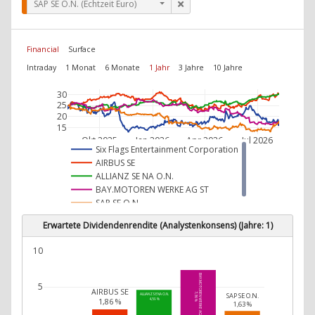
SAP SE O.N. (Echtzeit Euro)
Financial
Surface
Intraday
1 Monat
6 Monate
1 Jahr
3 Jahre
10 Jahre
30
25
20
15
Okt 2025
Jan 2026
Apr 2026
Jul 2026
Six Flags Entertainment Corporation
AIRBUS SE
ALLIANZ SE NA O.N.
BAY.MOTOREN WERKE AG ST
SAP SE O.N.
Erwartete Dividendenrendite (Analystenkonsens) (Jahre: 1)
10
BAY.MOTOREN WERKE AG ST
5
AIRBUS SE
SAP SE O.N.
7,36 %
ALLIANZ SE NA O.N.
1,86 %
4,59 %
1,63 %