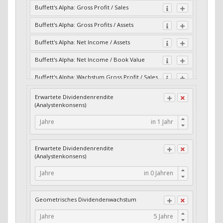
Buffett's Alpha: Gross Profit / Sales
Buffett's Alpha: Gross Profits / Assets
Buffett's Alpha: Net Income / Assets
Buffett's Alpha: Net Income / Book Value
Buffett's Alpha: Wachstum Gross Profit / Sales
Buffett's Alpha: Wachstum Residual Cash Flow
Erwartete Dividendenrendite
/ Assets
(Analystenkonsens)
Buffett's Alpha: Wachstum Residual Gross
Jahre
Profits / Assets
Buffett's Alpha: Wachstum Residual Net
Erwartete Dividendenrendite
Income / Assets
(Analystenkonsens)
Buffett's Alpha: Wachstum Residual Net
Jahre
Income / Book Value
Cash-Quote
Geometrisches Dividendenwachstum
CFO / Interest Expense
Jahre