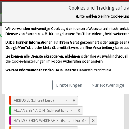
Cookies und Tracking auf tr
Visualizations
(Bitte wählen Sie Ihre Cookie-Ein
GRATIS REGISTRIEREN
Wir verwenden notwendige Cookies, damit unsere Website technisch funktion
Dienste von Partnern, z. B. für eingebettete YouTube-Videos, Reichweiten
Six Flags Entertainment Corporation
Dabei können Informationen auf Ihrem Gerät gespeichert oder ausgelesen 
Google/YouTube oder Meta übermittelt werden. Eine Verarbeitung kann auc
im Vergleich mit AIRBUS SE, ALLIANZ SE NA O.N., BAY.
Sie können alle Dienste akzeptieren, ablehnen oder Ihre Auswahl individuell f
Alle Aktien entfernen
Standard-Vergleich
die
Cookie-Einstellungen
im Footer widerrufen oder ändern.
Aktualisieren
Weitere Informationen finden Sie in unserer
Datenschutzrichtlinie
.
Einstellungen
Nur Notwendige
Six Flags Entertainment Corporation (Echtzeit USD)
AIRBUS SE (Echtzeit Euro)
ALLIANZ SE NA O.N. (Echtzeit Euro)
BAY.MOTOREN WERKE AG ST (Echtzeit Euro)