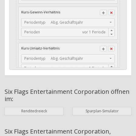
CFO / Total Debt
Kurs-Gewinn-Verhältnis
Current Ratio
Periodentyp
Abg. Geschäftsjahr
Long-Term Debt to Working Capital
Perioden
Dividenden-Check
Erwartetes Dividenden-Wachstum
Kurs-Umsatz-Verhältnis
Stabiles Dividenden-Wachstum
Periodentyp
Abg. Geschäftsjahr
Stabiles Dividenden-Wachstum (TTM)
Perioden
Stabiles Absolutes Dividenden-Wachstum
Marktkapitalisierung
Dividendenkontinuität
Six Flags Entertainment Corporation
öffnen
Währung
Bilanzierungswährung
im:
Dividendenkontinuität (Morningstar)
Dividendenrendite (angekündigt)
ø Nettogewinnmarge
Renditedreieck
Sparplan-Simulator
Dividendenrendite (gezahlt)
Periodentyp
Jahre
Six Flags Entertainment Corporation,
Adj. Dividendenrendite (Market Cap)
Perioden