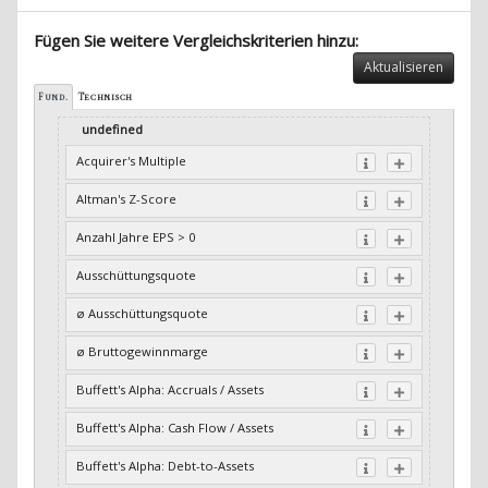
Fügen Sie weitere Vergleichskriterien hinzu:
Aktualisieren
Fund.
Technisch
undefined
Acquirer's Multiple
Altman's Z-Score
Anzahl Jahre EPS > 0
Ausschüttungsquote
ø Ausschüttungsquote
ø Bruttogewinnmarge
Buffett's Alpha: Accruals / Assets
Buffett's Alpha: Cash Flow / Assets
Buffett's Alpha: Debt-to-Assets