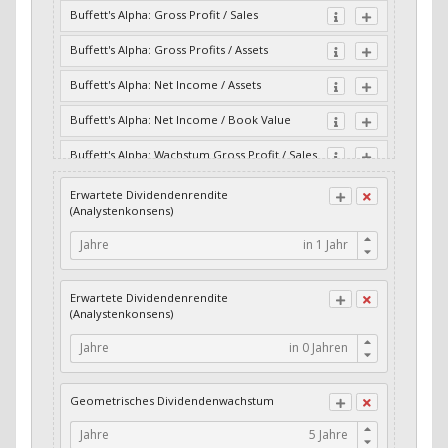
Buffett's Alpha: Gross Profit / Sales
Buffett's Alpha: Gross Profits / Assets
Buffett's Alpha: Net Income / Assets
Buffett's Alpha: Net Income / Book Value
Buffett's Alpha: Wachstum Gross Profit / Sales
Buffett's Alpha: Wachstum Residual Cash Flow
Erwartete Dividendenrendite
/ Assets
(Analystenkonsens)
Buffett's Alpha: Wachstum Residual Gross
Jahre
Profits / Assets
Buffett's Alpha: Wachstum Residual Net
Erwartete Dividendenrendite
Income / Assets
(Analystenkonsens)
Buffett's Alpha: Wachstum Residual Net
Jahre
Income / Book Value
Cash-Quote
Geometrisches Dividendenwachstum
CFO / Interest Expense
Jahre