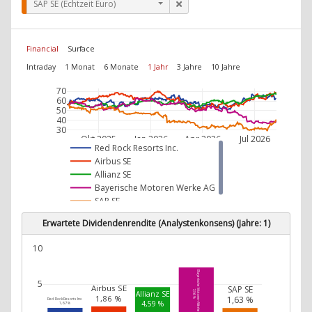
SAP SE (Echtzeit Euro)
Financial
Surface
Intraday
1 Monat
6 Monate
1 Jahr
3 Jahre
10 Jahre
70
60
50
40
30
Okt 2025
Jan 2026
Apr 2026
Jul 2026
Red Rock Resorts Inc.
Airbus SE
Allianz SE
Bayerische Motoren Werke AG
SAP SE
Erwartete Dividendenrendite (Analystenkonsens) (Jahre: 1)
10
Bayerische Motoren Werke AG
5
Airbus SE
SAP SE
7,36 %
Allianz SE
1,86 %
1,63 %
Red Rock Resorts Inc.
4,59 %
1,67 %