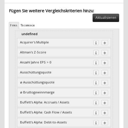
Fügen Sie weitere Vergleichskriterien hinzu:
Aktualisieren
Fund.
Technisch
undefined
Acquirer's Multiple
Altman's Z-Score
Anzahl Jahre EPS > 0
Ausschüttungsquote
ø Ausschüttungsquote
ø Bruttogewinnmarge
Buffett's Alpha: Accruals / Assets
Buffett's Alpha: Cash Flow / Assets
Buffett's Alpha: Debt-to-Assets