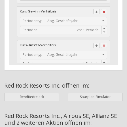
CFO / Total Debt
Kurs-Gewinn-Verhältnis
Current Ratio
Periodentyp
Abg. Geschäftsjahr
Long-Term Debt to Working Capital
Perioden
Dividenden-Check
Erwartetes Dividenden-Wachstum
Kurs-Umsatz-Verhältnis
Stabiles Dividenden-Wachstum
Periodentyp
Abg. Geschäftsjahr
Stabiles Dividenden-Wachstum (TTM)
Perioden
Stabiles Absolutes Dividenden-Wachstum
Marktkapitalisierung
Dividendenkontinuität
Red Rock Resorts Inc.
öffnen im:
Währung
Bilanzierungswährung
Dividendenkontinuität (Morningstar)
Renditedreieck
Sparplan-Simulator
Dividendenrendite (angekündigt)
ø Nettogewinnmarge
Dividendenrendite (gezahlt)
Periodentyp
Jahre
Red Rock Resorts Inc., Airbus SE, Allianz SE
und 2 weiteren Aktien
öffnen im:
Adj. Dividendenrendite (Market Cap)
Perioden