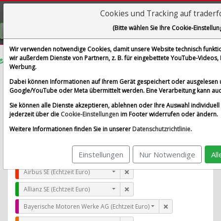
Cookies und Tracking auf trader
Visualizations
(Bitte wählen Sie Ihre Cookie-Einstellun
GRATIS REGISTRIEREN
Wir verwenden notwendige Cookies, damit unsere Website technisch funktion
wir außerdem Dienste von Partnern, z. B. für eingebettete YouTube-Videos
Werbung.
Red Rock Resorts Inc.
Dabei können Informationen auf Ihrem Gerät gespeichert oder ausgelesen 
im Vergleich mit Airbus SE, Allianz SE, Bayerische Moto
Google/YouTube oder Meta übermittelt werden. Eine Verarbeitung kann auc
Alle Aktien entfernen
Standard-Vergleich
Sie können alle Dienste akzeptieren, ablehnen oder Ihre Auswahl individuell 
Aktualisieren
jederzeit über die
Cookie-Einstellungen
im Footer widerrufen oder ändern.
Weitere Informationen finden Sie in unserer
Datenschutzrichtlinie
.
Einstellungen
Nur Notwendige
Al
Red Rock Resorts Inc. (Echtzeit USD)
Airbus SE (Echtzeit Euro)
Allianz SE (Echtzeit Euro)
Bayerische Motoren Werke AG (Echtzeit Euro)