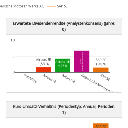
yerische Motoren Werke AG
SAP SE
Erwartete Dividendenrendite (Analystenkonsens) (Jahre:
0)
10
Bayerische Motoren Werke AG
5
Airbus SE
SAP SE
6,76 %
Allianz SE
1,59 %
1,48 %
4,27 %
0
G
PubMatic
Airbus SE
Allianz SE
Bayerische Motoren Werke AG
SAP SE
Kurs-Umsatz-Verhältnis (Periodentyp: Annual, Perioden:
1)
SAP SE