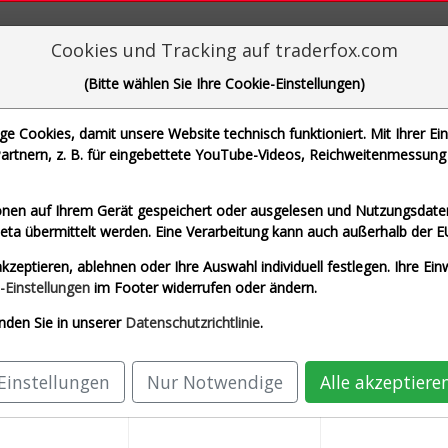
aderFox für mächtige Research-Tools
Cookies und Tracking auf traderfox.com
(Bitte wählen Sie Ihre Cookie-Einstellungen)
 Cookies, damit unsere Website technisch funktioniert. Mit Ihrer Ei
rtnern, z. B. für eingebettete YouTube-Videos, Reichweitenmessung 
che Motoren Werke AG und 1 weitere Aktie
nen auf Ihrem Gerät gespeichert oder ausgelesen und Nutzungsdaten
a übermittelt werden. Eine Verarbeitung kann auch außerhalb der E
Airbus SE (Echtzeit Euro)
Allianz SE (Echtze
kzeptieren, ablehnen oder Ihre Auswahl individuell festlegen. Ihre Ein
AG (Echtzeit Euro)
SAP SE (Echtzeit Euro)
-Einstellungen
im Footer widerrufen oder ändern.
nden Sie in unserer
Datenschutzrichtlinie
.
Einstellungen
Nur Notwendige
Alle akzeptiere