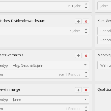
Jahre
isches Dividendenwachstum
Kurs-Gew
Period
Perio
atz-Verhältnis
Marktkap
entyp
Abg. Geschäftsjahr
Währu
en
gewinnmarge
Qualität
entyp
Jahre
en