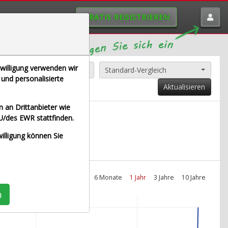
GRATIS REGISTRIEREN
nwilligung verwenden wir
Alle Aktien entfernen
Standard-Vergleich
und personalisierte
Aktualisieren
 an Drittanbieter wie
U/des EWR stattfinden.
it Euro)
willigung können Sie
Intraday
1 Monat
6 Monate
1 Jahr
3 Jahre
10 Jahre
n