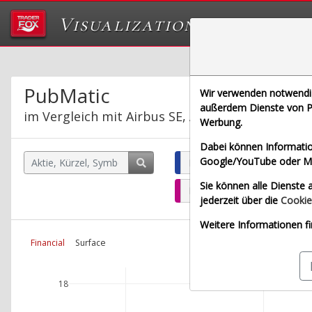
Visualizations
Das Labor von Tr
PubMatic
Wir verwenden notwendige
außerdem Dienste von Pa
im Vergleich mit Airbus SE, Allianz SE, Bayeris
Werbung.
Dabei können Informatio
Google/YouTube oder Met
PubMatic (Nasdaq)
Sie können alle Dienste a
Bayerische Motoren Werke 
jederzeit über die
Cookie
Weitere Informationen fi
Financial
Surface
18