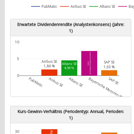
PubMatic
Airbus SE
Allianz SE
Ba
Erwartete Dividendenrendite (Analystenkonsens) (Jahre:
1)
10
Bayerische Motoren Werke AG
5
Airbus SE
SAP SE
7,36 %
Allianz SE
1,86 %
1,63 %
4,59 %
0
PubMatic
Airbus SE
Allianz SE
Bayerische Motoren Werke A
SAP SE
Kurs-Gewinn-Verhältnis (Periodentyp: Annual, Perioden:
1)
30