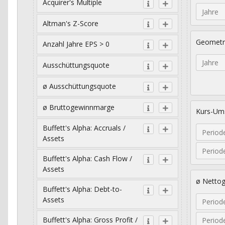
Acquirer's Multiple
Jahre
Altman's Z-Score
Geometr
Anzahl Jahre EPS > 0
Jahre
Ausschüttungsquote
ø Ausschüttungsquote
ø Bruttogewinnmarge
Kurs-Ums
Buffett's Alpha: Accruals /
Period
Assets
Period
Buffett's Alpha: Cash Flow /
Assets
ø Netto
Buffett's Alpha: Debt-to-
Assets
Period
Buffett's Alpha: Gross Profit /
Period