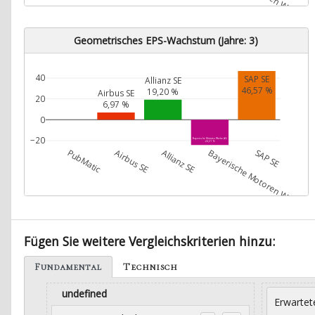
Geometrisches EPS-Wachstum (Jahre: 3)
40
SAP SE
Allianz SE
46,57 %
19,20 %
Airbus SE
20
6,97 %
0
−20
Bayerische Motoren Werke AG
-24,21 %
PubMatic
Airbus SE
Allianz SE
Bayerische Motoren Werke A
SAP SE
Fügen Sie weitere Vergleichskriterien hinzu:
Fundamental
Technisch
undefined
Erwartet