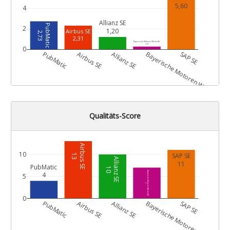
5,60
4
Allianz SE
PubMatic
2
1,20
Airbus SE
2,73
2,31
Bayerische Motoren Werke AG
0,27
0
G
PubMatic
Airbus SE
Allianz SE
Bayerische Motoren Werke AG
SAP SE
Qualitäts-Score
Airbus SE
10
SAP SE
13
Allianz SE
11
PubMatic
10
Bayerische Motoren Werke AG
4
5
7
0
G
PubMatic
Airbus SE
Allianz SE
Bayerische Motoren Werke AG
SAP SE