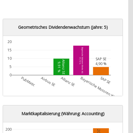
Geometrisches Dividendenwachstum (Jahre: 5)
20
Bayerische Motoren Werke AG
15
10
SAP SE
17,75 %
Allianz SE
4,90 %
9,91 %
5
0
PubMatic
Airbus SE
Allianz SE
Bayerische Motoren Werke AG
SAP SE
Marktkapitalisierung (Währung: Accounting)
200