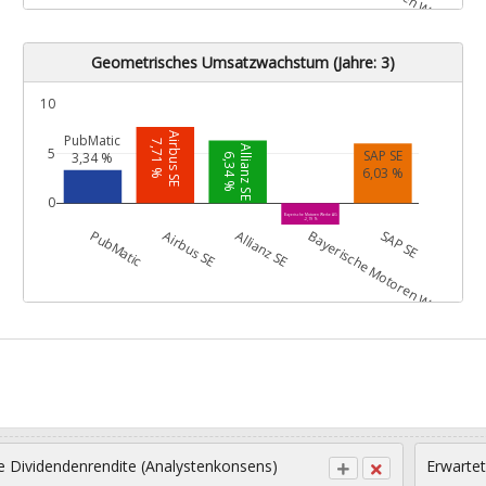
Geometrisches Umsatzwachstum (Jahre: 3)
10
Airbus SE
PubMatic
7,71 %
Allianz SE
5
SAP SE
3,34 %
6,34 %
6,03 %
0
Bayerische Motoren Werke AG
-2,19 %
G
PubMatic
Airbus SE
Allianz SE
Bayerische Motoren Werke AG
SAP SE
e Dividendenrendite (Analystenkonsens)
Erwartet