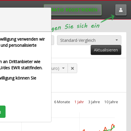
GRATIS REGISTRIEREN
nwilligung verwenden wir
Alle Aktien entfernen
Standard-Vergleich
und personalisierte
Aktualisieren
 an Drittanbieter wie
U/des EWR stattfinden.
Allianz SE (Echtzeit Euro)
willigung können Sie
Intraday
1 Monat
6 Monate
1 Jahr
3 Jahre
10 Jahre
n