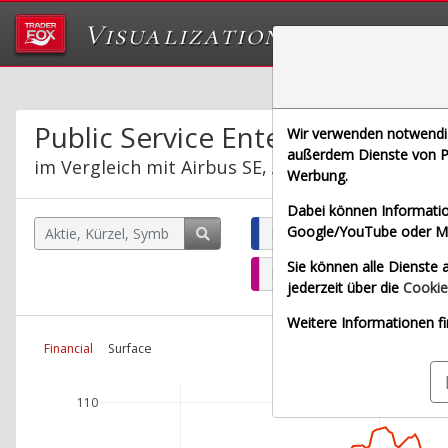
Visualizations
Das Labor von Tr
Public Service Enterprise Group 
Wir verwenden notwendige
außerdem Dienste von Pa
im Vergleich mit Airbus SE, Allianz SE, Bayeris
Werbung.
Dabei können Informatio
Google/YouTube oder Met
Public Service Enterprise G
Sie können alle Dienste a
Bayerische Motoren Werke 
jederzeit über die
Cookie
Weitere Informationen fi
Financial
Surface
110