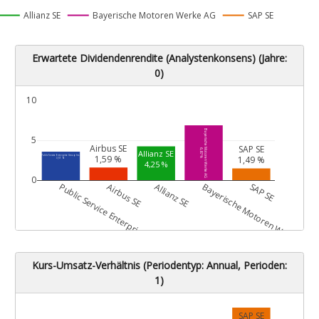
Allianz SE
Bayerische Motoren Werke AG
SAP SE
Erwartete Dividendenrendite (Analystenkonsens) (Jahre:
0)
10
Bayerische Motoren Werke AG
5
Airbus SE
SAP SE
6,87 %
Allianz SE
1,59 %
Public Service Enterprise Group Inc.
1,49 %
3,57 %
4,25 %
0
G
Public Service Enterprise Group Inc.
Airbus SE
Allianz SE
Bayerische Motoren Werke AG
SAP SE
Kurs-Umsatz-Verhältnis (Periodentyp: Annual, Perioden:
1)
SAP SE