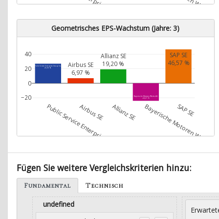
Geometrisches EPS-Wachstum (Jahre: 3)
40
SAP SE
Allianz SE
46,57 %
19,20 %
Airbus SE
20
Public Service Enterprise Group Inc.
26,90 %
6,97 %
0
−20
Bayerische Motoren Werke AG
-24,21 %
Public Service Enterprise Group Inc.
Airbus SE
Allianz SE
Bayerische Motoren Werke A
SAP SE
Fügen Sie weitere Vergleichskriterien hinzu:
Fundamental
Technisch
undefined
Erwartet