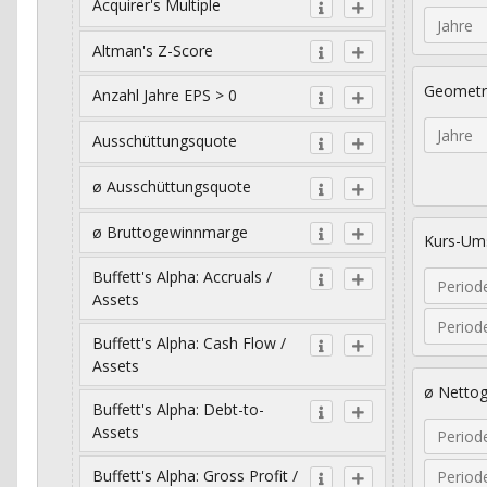
Acquirer's Multiple
Jahre
Altman's Z-Score
Geometr
Anzahl Jahre EPS > 0
Jahre
Ausschüttungsquote
ø Ausschüttungsquote
ø Bruttogewinnmarge
Kurs-Ums
Buffett's Alpha: Accruals /
Period
Assets
Period
Buffett's Alpha: Cash Flow /
Assets
ø Netto
Buffett's Alpha: Debt-to-
Assets
Period
Buffett's Alpha: Gross Profit /
Period