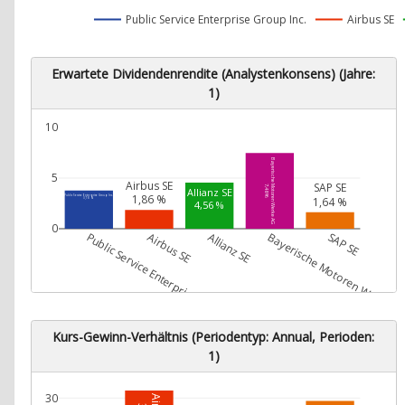
Public Service Enterprise Group Inc.
Airbus SE
Erwartete Dividendenrendite (Analystenkonsens) (Jahre:
1)
10
Bayerische Motoren Werke AG
5
Airbus SE
SAP SE
7,48 %
Allianz SE
1,86 %
Public Service Enterprise Group Inc.
1,64 %
3,78 %
4,56 %
0
Public Service Enterprise Group Inc.
Airbus SE
Allianz SE
Bayerische Motoren Werke A
SAP SE
Kurs-Gewinn-Verhältnis (Periodentyp: Annual, Perioden:
1)
30