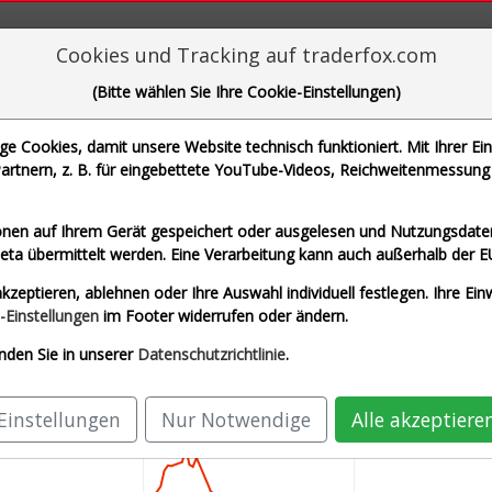
aderFox für mächtige Research-Tools
Cookies und Tracking auf traderfox.com
(Bitte wählen Sie Ihre Cookie-Einstellungen)
Inc.
 Cookies, damit unsere Website technisch funktioniert. Mit Ihrer Ei
rtnern, z. B. für eingebettete YouTube-Videos, Reichweitenmessung 
che Motoren Werke AG und 1 weitere Aktie
nen auf Ihrem Gerät gespeichert oder ausgelesen und Nutzungsdaten
a übermittelt werden. Eine Verarbeitung kann auch außerhalb der E
roup Inc. (Echtzeit USD)
Airbus SE (Echtzeit Euro)
kzeptieren, ablehnen oder Ihre Auswahl individuell festlegen. Ihre Ein
AG (Echtzeit Euro)
SAP SE (Echtzeit Euro)
-Einstellungen
im Footer widerrufen oder ändern.
nden Sie in unserer
Datenschutzrichtlinie
.
Einstellungen
Nur Notwendige
Alle akzeptiere