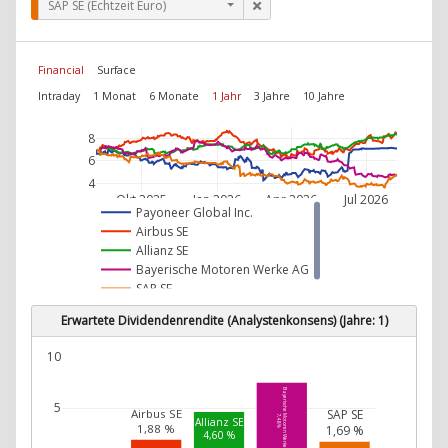
SAP SE (Echtzeit Euro)
Financial
Surface
Intraday
1 Monat
6 Monate
1 Jahr
3 Jahre
10 Jahre
8
6
4
Okt 2025
Jan 2026
Apr 2026
Jul 2026
Payoneer Global Inc.
Airbus SE
Allianz SE
Bayerische Motoren Werke AG
SAP SE
Erwartete Dividendenrendite (Analystenkonsens) (Jahre: 1)
10
Bayerische Motoren Werke AG
5
Airbus SE
SAP SE
7,48 %
Allianz SE
1,88 %
1,69 %
4,60 %