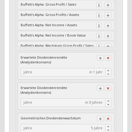
Buffett's Alpha: Gross Profit / Sales
Buffett's Alpha: Gross Profits / Assets
Buffett's Alpha: Net Income / Assets
Buffett's Alpha: Net Income / Book Value
Buffett's Alpha: Wachstum Gross Profit / Sales
Buffett's Alpha: Wachstum Residual Cash Flow
Erwartete Dividendenrendite
/ Assets
(Analystenkonsens)
Buffett's Alpha: Wachstum Residual Gross
Jahre
Profits / Assets
Buffett's Alpha: Wachstum Residual Net
Erwartete Dividendenrendite
Income / Assets
(Analystenkonsens)
Buffett's Alpha: Wachstum Residual Net
Jahre
Income / Book Value
Cash-Quote
Geometrisches Dividendenwachstum
CFO / Interest Expense
Jahre