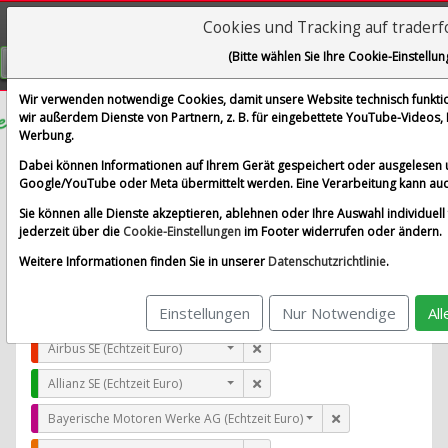
Cookies und Tracking auf trader
Visualizations
(Bitte wählen Sie Ihre Cookie-Einstellun
GRATIS REGISTRIEREN
Wir verwenden notwendige Cookies, damit unsere Website technisch funktion
wir außerdem Dienste von Partnern, z. B. für eingebettete YouTube-Videos
Werbung.
Payoneer Global Inc.
Dabei können Informationen auf Ihrem Gerät gespeichert oder ausgelesen 
im Vergleich mit Airbus SE, Allianz SE, Bayerische Moto
Google/YouTube oder Meta übermittelt werden. Eine Verarbeitung kann auc
Alle Aktien entfernen
Standard-Vergleich
Sie können alle Dienste akzeptieren, ablehnen oder Ihre Auswahl individuell 
Aktualisieren
jederzeit über die
Cookie-Einstellungen
im Footer widerrufen oder ändern.
Weitere Informationen finden Sie in unserer
Datenschutzrichtlinie
.
Einstellungen
Nur Notwendige
Al
Payoneer Global Inc. (Echtzeit USD)
Airbus SE (Echtzeit Euro)
Allianz SE (Echtzeit Euro)
Bayerische Motoren Werke AG (Echtzeit Euro)