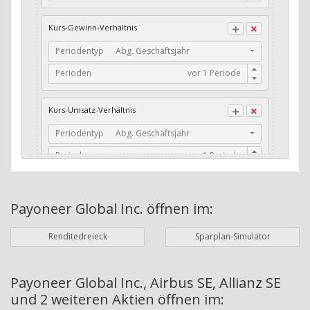
CFO / Total Debt
Kurs-Gewinn-Verhältnis
Current Ratio
Periodentyp
Abg. Geschäftsjahr
Long-Term Debt to Working Capital
Perioden
Dividenden-Check
Erwartetes Dividenden-Wachstum
Kurs-Umsatz-Verhältnis
Stabiles Dividenden-Wachstum
Periodentyp
Abg. Geschäftsjahr
Stabiles Dividenden-Wachstum (TTM)
Perioden
Stabiles Absolutes Dividenden-Wachstum
Marktkapitalisierung
Dividendenkontinuität
Payoneer Global Inc.
öffnen im:
Währung
Bilanzierungswährung
Dividendenkontinuität (Morningstar)
Renditedreieck
Sparplan-Simulator
Dividendenrendite (angekündigt)
ø Nettogewinnmarge
Dividendenrendite (gezahlt)
Periodentyp
Jahre
Payoneer Global Inc., Airbus SE, Allianz SE
und 2 weiteren Aktien
öffnen im:
Adj. Dividendenrendite (Market Cap)
Perioden