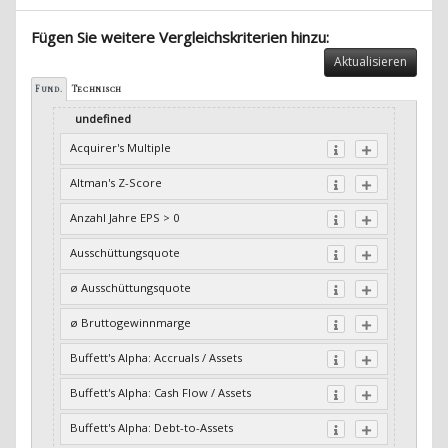
Fügen Sie weitere Vergleichskriterien hinzu:
Aktualisieren
Fund.
Technisch
undefined
Acquirer's Multiple
Altman's Z-Score
Anzahl Jahre EPS > 0
Ausschüttungsquote
ø Ausschüttungsquote
ø Bruttogewinnmarge
Buffett's Alpha: Accruals / Assets
Buffett's Alpha: Cash Flow / Assets
Buffett's Alpha: Debt-to-Assets