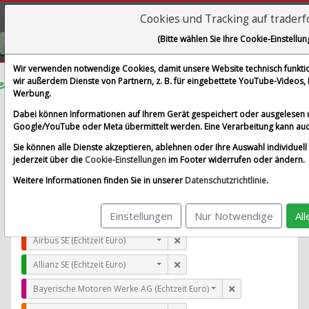
Cookies und Tracking auf trader
Visualizations
(Bitte wählen Sie Ihre Cookie-Einstellun
GRATIS REGISTRIEREN
Wir verwenden notwendige Cookies, damit unsere Website technisch funktion
wir außerdem Dienste von Partnern, z. B. für eingebettete YouTube-Videos
Werbung.
Myers Industries
Dabei können Informationen auf Ihrem Gerät gespeichert oder ausgelesen 
im Vergleich mit Airbus SE, Allianz SE, Bayerische Moto
Google/YouTube oder Meta übermittelt werden. Eine Verarbeitung kann auc
Alle Aktien entfernen
Standard-Vergleich
Sie können alle Dienste akzeptieren, ablehnen oder Ihre Auswahl individuell 
Aktualisieren
jederzeit über die
Cookie-Einstellungen
im Footer widerrufen oder ändern.
Weitere Informationen finden Sie in unserer
Datenschutzrichtlinie
.
Einstellungen
Nur Notwendige
Al
Myers Industries (Börse Frankfurt)
Airbus SE (Echtzeit Euro)
Allianz SE (Echtzeit Euro)
Bayerische Motoren Werke AG (Echtzeit Euro)