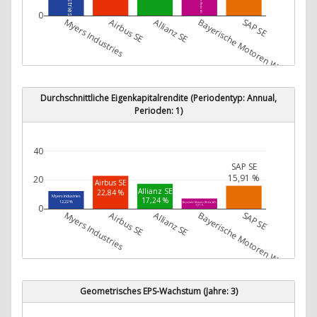
0
Myers Industries
Airbus SE
Allianz SE
Bayerische Motoren Werke AG
SAP SE
Durchschnittliche Eigenkapitalrendite (Periodentyp: Annual,
Perioden: 1)
40
SAP SE
15,91 %
20
Airbus SE
Allianz SE
22,84 %
Myers Industries
17,24 %
12,22 %
Bayerische Motoren Werke AG
0
7,07 %
Myers Industries
Airbus SE
Allianz SE
Bayerische Motoren Werke AG
SAP SE
Geometrisches EPS-Wachstum (Jahre: 3)