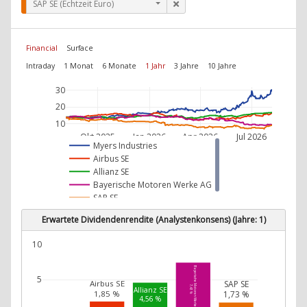
SAP SE (Echtzeit Euro)
Financial
Surface
Intraday
1 Monat
6 Monate
1 Jahr
3 Jahre
10 Jahre
30
20
10
Okt 2025
Jan 2026
Apr 2026
Jul 2026
Myers Industries
Airbus SE
Allianz SE
Bayerische Motoren Werke AG
SAP SE
Erwartete Dividendenrendite (Analystenkonsens) (Jahre: 1)
10
Bayerische Motoren Werke AG
5
SAP SE
Airbus SE
7,43 %
Allianz SE
1,85 %
1,73 %
4,56 %