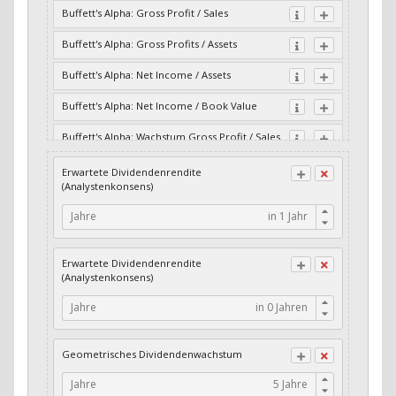
Buffett's Alpha: Gross Profit / Sales
Buffett's Alpha: Gross Profits / Assets
Buffett's Alpha: Net Income / Assets
Buffett's Alpha: Net Income / Book Value
Buffett's Alpha: Wachstum Gross Profit / Sales
Buffett's Alpha: Wachstum Residual Cash Flow
Erwartete Dividendenrendite
/ Assets
(Analystenkonsens)
Buffett's Alpha: Wachstum Residual Gross
Jahre
Profits / Assets
Buffett's Alpha: Wachstum Residual Net
Erwartete Dividendenrendite
Income / Assets
(Analystenkonsens)
Buffett's Alpha: Wachstum Residual Net
Jahre
Income / Book Value
Cash-Quote
Geometrisches Dividendenwachstum
CFO / Interest Expense
Jahre