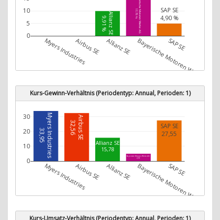
Bayerische Motoren Werke AG
SAP SE
10
17,75 %
Allianz SE
4,90 %
9,91 %
5
0
Myers Industries
Airbus SE
Allianz SE
Bayerische Motoren Werke AG
SAP SE
Kurs-Gewinn-Verhältnis (Periodentyp: Annual, Perioden: 1)
Myers Industries
30
Airbus SE
32,56
SAP SE
20
33,95
27,55
Allianz SE
10
15,78
Bayerische Motoren Werke AG
0
4,98
Myers Industries
Airbus SE
Allianz SE
Bayerische Motoren Werke AG
SAP SE
Kurs-Umsatz-Verhältnis (Periodentyp: Annual, Perioden: 1)