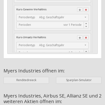
CFO / Total Debt
Kurs-Gewinn-Verhältnis
Current Ratio
Periodentyp
Abg. Geschäftsjahr
Long-Term Debt to Working Capital
Perioden
Dividenden-Check
Erwartetes Dividenden-Wachstum
Kurs-Umsatz-Verhältnis
Stabiles Dividenden-Wachstum
Periodentyp
Abg. Geschäftsjahr
Stabiles Dividenden-Wachstum (TTM)
Perioden
Stabiles Absolutes Dividenden-Wachstum
Marktkapitalisierung
Dividendenkontinuität
Myers Industries
öffnen im:
Währung
Bilanzierungswährung
Dividendenkontinuität (Morningstar)
Renditedreieck
Sparplan-Simulator
Dividendenrendite (angekündigt)
ø Nettogewinnmarge
Dividendenrendite (gezahlt)
Periodentyp
Jahre
Myers Industries, Airbus SE, Allianz SE und 2
weiteren Aktien
öffnen im:
Adj. Dividendenrendite (Market Cap)
Perioden