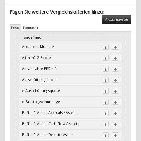
Fügen Sie weitere Vergleichskriterien hinzu:
Aktualisieren
Fund.
Technisch
undefined
Acquirer's Multiple
Altman's Z-Score
Anzahl Jahre EPS > 0
Ausschüttungsquote
ø Ausschüttungsquote
ø Bruttogewinnmarge
Buffett's Alpha: Accruals / Assets
Buffett's Alpha: Cash Flow / Assets
Buffett's Alpha: Debt-to-Assets