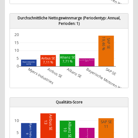
Durchschnittliche Nettogewinnmarge (Periodentyp: Annual,
Perioden: 1)
20
19,46 %
SAP SE
15
10
Allianz SE
5
Airbus SE
7,71 %
Bayerische Motoren Werke AG
7,11 %
Myers Industries
4,98 %
4,23 %
0
Myers Industries
Airbus SE
Allianz SE
Bayerische Motoren Werke AG
SAP SE
Qualitäts-Score
Airbus SE
10
SAP SE
13
Allianz SE
Myers Industries
11
10
Bayerische Motoren Werke AG
5
9
7