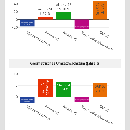
40
46,57 %
Allianz SE
SAP SE
19,20 %
Airbus SE
20
6,97 %
0
Myers Industries
-17,56 %
−20
Bayerische Motoren Werke AG
-24,21 %
Myers Industries
Airbus SE
Allianz SE
Bayerische Motoren Werke AG
SAP SE
Geometrisches Umsatzwachstum (Jahre: 3)
10
Airbus SE
7,71 %
5
Allianz SE
SAP SE
6,34 %
6,03 %
0
Myers Industries
Bayerische Motoren Werke AG
-2,19 %
-2,81 %
Myers Industries
Airbus SE
Allianz SE
Bayerische Motoren Werke AG
SAP SE