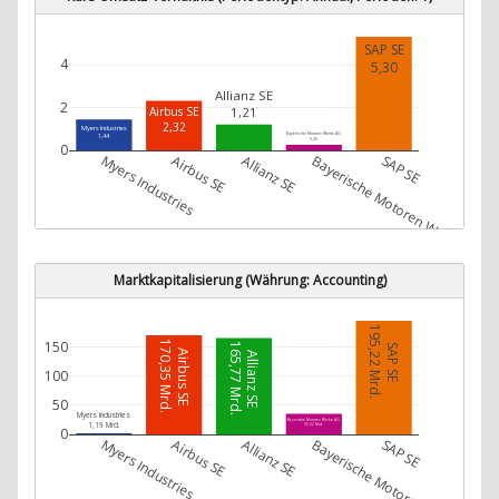
SAP SE
4
5,30
Allianz SE
2
1,21
Airbus SE
2,32
Myers Industries
Bayerische Motoren Werke AG
1,44
0,26
0
Myers Industries
Airbus SE
Allianz SE
Bayerische Motoren Werke AG
SAP SE
Marktkapitalisierung (Währung: Accounting)
195,22 Mrd.
150
170,35 Mrd.
165,77 Mrd.
SAP SE
Airbus SE
Allianz SE
100
50
Myers Industries
Bayerische Motoren Werke AG
1,19 Mrd.
35,32 Mrd.
0
Myers Industries
Airbus SE
Allianz SE
Bayerische Motoren Werke AG
SAP SE