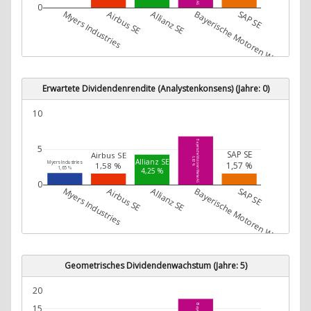
0
Myers Industries
Airbus SE
Allianz SE
Bayerische Motoren Werke AG
SAP SE
Erwartete Dividendenrendite (Analystenkonsens) (Jahre: 0)
10
Bayerische Motoren Werke AG
5
SAP SE
Airbus SE
6,83 %
Allianz SE
Myers Industries
1,57 %
1,58 %
1,65 %
4,25 %
0
Myers Industries
Airbus SE
Allianz SE
Bayerische Motoren Werke AG
SAP SE
Geometrisches Dividendenwachstum (Jahre: 5)
20
15