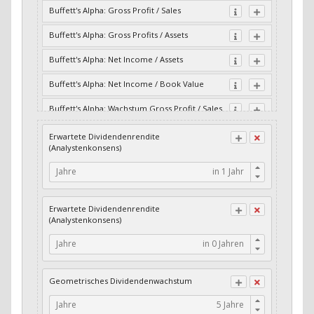
Buffett's Alpha: Gross Profit / Sales
Buffett's Alpha: Gross Profits / Assets
Buffett's Alpha: Net Income / Assets
Buffett's Alpha: Net Income / Book Value
Buffett's Alpha: Wachstum Gross Profit / Sales
Buffett's Alpha: Wachstum Residual Cash Flow
Erwartete Dividendenrendite
/ Assets
(Analystenkonsens)
Buffett's Alpha: Wachstum Residual Gross
Jahre
Profits / Assets
Buffett's Alpha: Wachstum Residual Net
Erwartete Dividendenrendite
Income / Assets
(Analystenkonsens)
Buffett's Alpha: Wachstum Residual Net
Jahre
Income / Book Value
Cash-Quote
Geometrisches Dividendenwachstum
CFO / Interest Expense
Jahre