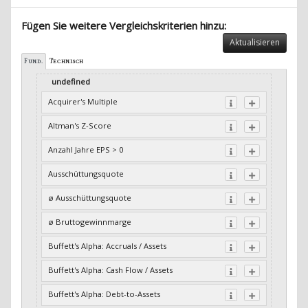
Fügen Sie weitere Vergleichskriterien hinzu:
Aktualisieren
Fund.
Technisch
undefined
Acquirer's Multiple
Altman's Z-Score
Anzahl Jahre EPS > 0
Ausschüttungsquote
ø Ausschüttungsquote
ø Bruttogewinnmarge
Buffett's Alpha: Accruals / Assets
Buffett's Alpha: Cash Flow / Assets
Buffett's Alpha: Debt-to-Assets