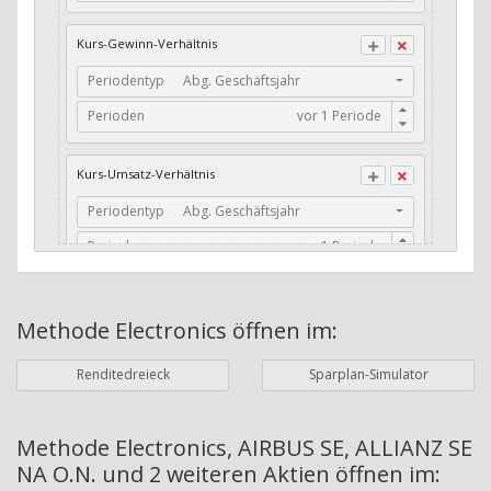
CFO / Total Debt
Kurs-Gewinn-Verhältnis
Current Ratio
Periodentyp
Abg. Geschäftsjahr
Long-Term Debt to Working Capital
Perioden
Dividenden-Check
Erwartetes Dividenden-Wachstum
Kurs-Umsatz-Verhältnis
Stabiles Dividenden-Wachstum
Periodentyp
Abg. Geschäftsjahr
Stabiles Dividenden-Wachstum (TTM)
Perioden
Stabiles Absolutes Dividenden-Wachstum
Marktkapitalisierung
Dividendenkontinuität
Methode Electronics
öffnen im:
Währung
Bilanzierungswährung
Dividendenkontinuität (Morningstar)
Renditedreieck
Sparplan-Simulator
Dividendenrendite (angekündigt)
ø Nettogewinnmarge
Dividendenrendite (gezahlt)
Periodentyp
Jahre
Methode Electronics, AIRBUS SE, ALLIANZ SE
NA O.N. und 2 weiteren Aktien
öffnen im:
Adj. Dividendenrendite (Market Cap)
Perioden