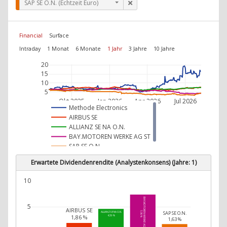
SAP SE O.N. (Echtzeit Euro)
Financial
Surface
Intraday
1 Monat
6 Monate
1 Jahr
3 Jahre
10 Jahre
20
15
10
5
Okt 2025
Jan 2026
Apr 2026
Jul 2026
Methode Electronics
AIRBUS SE
ALLIANZ SE NA O.N.
BAY.MOTOREN WERKE AG ST
SAP SE O.N.
Erwartete Dividendenrendite (Analystenkonsens) (Jahre: 1)
10
BAY.MOTOREN WERKE AG ST
5
AIRBUS SE
SAP SE O.N.
7,36 %
ALLIANZ SE NA O.N.
1,86 %
4,59 %
1,63 %