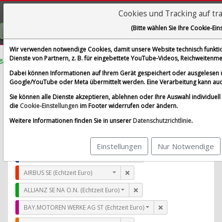
Cookies und Tracking auf tr
Visualizations
(Bitte wählen Sie Ihre Cookie-Ein
GRATIS REGISTRIEREN
Wir verwenden notwendige Cookies, damit unsere Website technisch funktion
Dienste von Partnern, z. B. für eingebettete YouTube-Videos, Reichweiten
Methode Electronics
Dabei können Informationen auf Ihrem Gerät gespeichert oder ausgelesen 
Google/YouTube oder Meta übermittelt werden. Eine Verarbeitung kann auc
im Vergleich mit AIRBUS SE, ALLIANZ SE NA O.N., BAY.
Sie können alle Dienste akzeptieren, ablehnen oder Ihre Auswahl individuell f
Alle Aktien entfernen
Standard-Vergleich
die
Cookie-Einstellungen
im Footer widerrufen oder ändern.
Aktualisieren
Weitere Informationen finden Sie in unserer
Datenschutzrichtlinie
.
Einstellungen
Nur Notwendige
Methode Electronics (Echtzeit USD)
AIRBUS SE (Echtzeit Euro)
ALLIANZ SE NA O.N. (Echtzeit Euro)
BAY.MOTOREN WERKE AG ST (Echtzeit Euro)