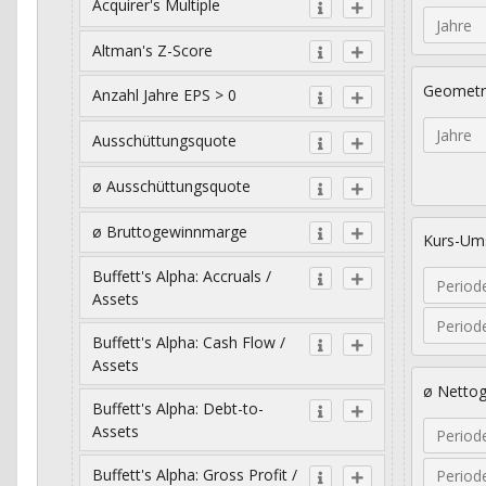
Acquirer's Multiple
Jahre
Altman's Z-Score
Geometr
Anzahl Jahre EPS > 0
Jahre
Ausschüttungsquote
ø Ausschüttungsquote
ø Bruttogewinnmarge
Kurs-Ums
Buffett's Alpha: Accruals /
Period
Assets
Period
Buffett's Alpha: Cash Flow /
Assets
ø Netto
Buffett's Alpha: Debt-to-
Assets
Period
Buffett's Alpha: Gross Profit /
Period