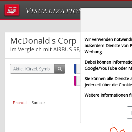
Visualizations
Das Labor von Tr
McDonald's Corp
Wir verwenden notwendige
außerdem Dienste von Pa
im Vergleich mit AIRBUS SE, ALLIANZ SE NA O.
Werbung.
Dabei können Informatio
Google/YouTube oder Met
McDonald's Corp (Echtzeit 
Sie können alle Dienste a
BAY.MOTOREN WERKE AG ST
jederzeit über die
Cookie
Weitere Informationen fi
Financial
Surface