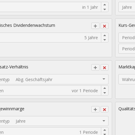
Jahre
isches Dividendenwachstum
Kurs-Gew
Period
Perio
atz-Verhältnis
Marktkap
entyp
Abg. Geschäftsjahr
Währu
en
gewinnmarge
Qualität
entyp
Jahre
en