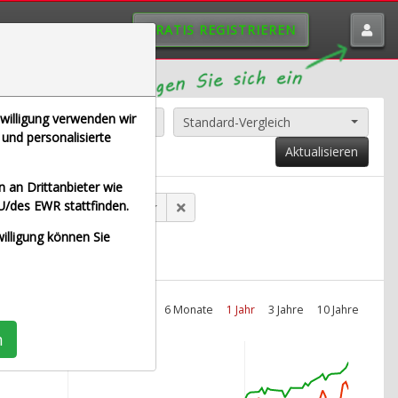
GRATIS REGISTRIEREN
nwilligung verwenden wir
Alle Aktien entfernen
Standard-Vergleich
und personalisierte
Aktualisieren
 an Drittanbieter wie
U/des EWR stattfinden.
E NA O.N. (Echtzeit Euro)
willigung können Sie
Intraday
1 Monat
6 Monate
1 Jahr
3 Jahre
10 Jahre
n