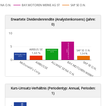
 NA O.N.
BAY.MOTOREN WERKE AG ST
SAP SE O.N.
Erwartete Dividendenrendite (Analystenkonsens) (Jahre:
0)
10
BAY.MOTOREN WERKE AG ST
5
AIRBUS SE
SAP SE O.N.
6,89 %
ALLIANZ SE NA O.N.
4,21 %
1,60 %
1,54 %
McDonald's Corp
2,72 %
0
McDonald's Corp
AIRBUS SE
ALLIANZ SE NA O.N.
BAY.MOTOREN WERKE AG ST
SAP SE O.N.
Kurs-Umsatz-Verhältnis (Periodentyp: Annual, Perioden:
1)