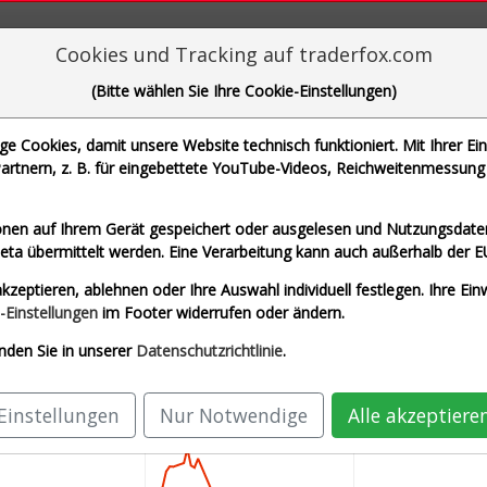
aderFox für mächtige Research-Tools
Cookies und Tracking auf traderfox.com
(Bitte wählen Sie Ihre Cookie-Einstellungen)
 Cookies, damit unsere Website technisch funktioniert. Mit Ihrer Ei
rtnern, z. B. für eingebettete YouTube-Videos, Reichweitenmessung 
N., BAY.MOTOREN WERKE AG ST und 1 weitere Aktie
nen auf Ihrem Gerät gespeichert oder ausgelesen und Nutzungsdaten
a übermittelt werden. Eine Verarbeitung kann auch außerhalb der E
Euro)
AIRBUS SE (Echtzeit Euro)
ALLIANZ S
kzeptieren, ablehnen oder Ihre Auswahl individuell festlegen. Ihre Ein
 (Echtzeit Euro)
SAP SE O.N. (Echtzeit Euro)
-Einstellungen
im Footer widerrufen oder ändern.
nden Sie in unserer
Datenschutzrichtlinie
.
Einstellungen
Nur Notwendige
Alle akzeptiere