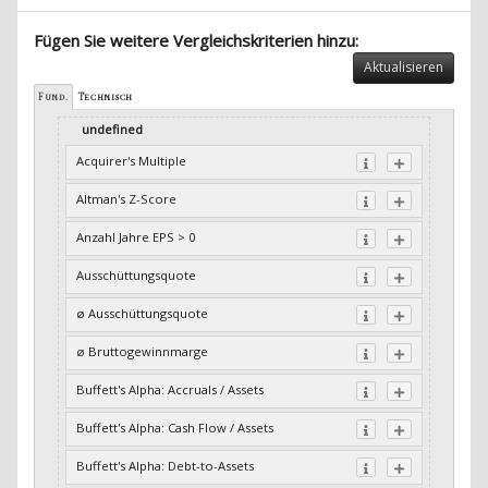
Fügen Sie weitere Vergleichskriterien hinzu:
Aktualisieren
Fund.
Technisch
undefined
Acquirer's Multiple
Altman's Z-Score
Anzahl Jahre EPS > 0
Ausschüttungsquote
ø Ausschüttungsquote
ø Bruttogewinnmarge
Buffett's Alpha: Accruals / Assets
Buffett's Alpha: Cash Flow / Assets
Buffett's Alpha: Debt-to-Assets