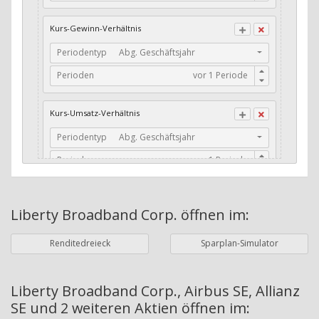
CFO / Total Debt
Kurs-Gewinn-Verhältnis
Current Ratio
Periodentyp
Abg. Geschäftsjahr
Long-Term Debt to Working Capital
Perioden
Dividenden-Check
Erwartetes Dividenden-Wachstum
Kurs-Umsatz-Verhältnis
Stabiles Dividenden-Wachstum
Periodentyp
Abg. Geschäftsjahr
Stabiles Dividenden-Wachstum (TTM)
Perioden
Stabiles Absolutes Dividenden-Wachstum
Marktkapitalisierung
Dividendenkontinuität
Liberty Broadband Corp.
öffnen im:
Währung
Bilanzierungswährung
Dividendenkontinuität (Morningstar)
Renditedreieck
Sparplan-Simulator
Dividendenrendite (angekündigt)
ø Nettogewinnmarge
Dividendenrendite (gezahlt)
Periodentyp
Jahre
Liberty Broadband Corp., Airbus SE, Allianz
SE und 2 weiteren Aktien
öffnen im:
Adj. Dividendenrendite (Market Cap)
Perioden