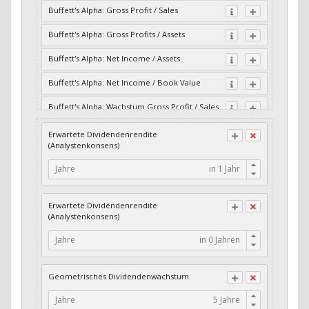
Buffett's Alpha: Gross Profit / Sales
Buffett's Alpha: Gross Profits / Assets
Buffett's Alpha: Net Income / Assets
Buffett's Alpha: Net Income / Book Value
Buffett's Alpha: Wachstum Gross Profit / Sales
Buffett's Alpha: Wachstum Residual Cash Flow
Erwartete Dividendenrendite
/ Assets
(Analystenkonsens)
Buffett's Alpha: Wachstum Residual Gross
Jahre
Profits / Assets
Buffett's Alpha: Wachstum Residual Net
Erwartete Dividendenrendite
Income / Assets
(Analystenkonsens)
Buffett's Alpha: Wachstum Residual Net
Jahre
Income / Book Value
Cash-Quote
Geometrisches Dividendenwachstum
CFO / Interest Expense
Jahre