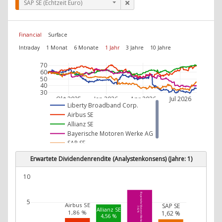
SAP SE (Echtzeit Euro)
Financial
Surface
Intraday
1 Monat
6 Monate
1 Jahr
3 Jahre
10 Jahre
70
60
50
40
30
Okt 2025
Jan 2026
Apr 2026
Jul 2026
Liberty Broadband Corp.
Airbus SE
Allianz SE
Bayerische Motoren Werke AG
SAP SE
Erwartete Dividendenrendite (Analystenkonsens) (Jahre: 1)
10
Bayerische Motoren Werke AG
5
Airbus SE
SAP SE
7,42 %
Allianz SE
1,86 %
1,62 %
4,56 %