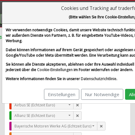
Cookies und Tracking auf trader
Visualizations
(Bitte wählen Sie Ihre Cookie-Einstellun
GRATIS REGISTRIEREN
Wir verwenden notwendige Cookies, damit unsere Website technisch funktion
wir außerdem Dienste von Partnern, z. B. für eingebettete YouTube-Videos
Werbung.
Liberty Broadband Corp.
Dabei können Informationen auf Ihrem Gerät gespeichert oder ausgelesen 
im Vergleich mit Airbus SE, Allianz SE, Bayerische Moto
Google/YouTube oder Meta übermittelt werden. Eine Verarbeitung kann auc
Alle Aktien entfernen
Standard-Vergleich
Sie können alle Dienste akzeptieren, ablehnen oder Ihre Auswahl individuell 
Aktualisieren
jederzeit über die
Cookie-Einstellungen
im Footer widerrufen oder ändern.
Weitere Informationen finden Sie in unserer
Datenschutzrichtlinie
.
Einstellungen
Nur Notwendige
Al
Liberty Broadband Corp. (Echtzeit USD)
Airbus SE (Echtzeit Euro)
Allianz SE (Echtzeit Euro)
Bayerische Motoren Werke AG (Echtzeit Euro)