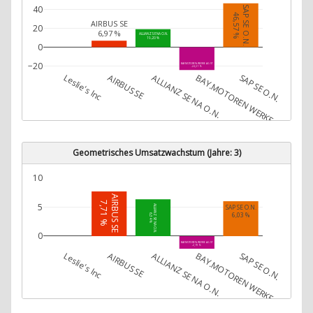
40
SAP SE O.N.
46,57 %
AIRBUS SE
20
6,97 %
ALLIANZ SE NA O.N.
19,20 %
0
−20
BAY.MOTOREN WERKE AG ST
-24,21 %
Leslie's Inc
AIRBUS SE
ALLIANZ SE NA O.N.
BAY.MOTOREN WERKE AG ST
SAP SE O.N.
Geometrisches Umsatzwachstum (Jahre: 3)
10
AIRBUS SE
7,71 %
5
ALLIANZ SE NA O.N.
SAP SE O.N.
6,03 %
6,34 %
0
BAY.MOTOREN WERKE AG ST
-2,19 %
Leslie's Inc
AIRBUS SE
ALLIANZ SE NA O.N.
BAY.MOTOREN WERKE AG ST
SAP SE O.N.