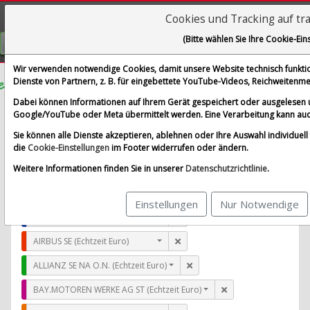
Cookies und Tracking auf tr
Visualizations
(Bitte wählen Sie Ihre Cookie-Ein
GRATIS REGISTRIEREN
Wir verwenden notwendige Cookies, damit unsere Website technisch funktion
Dienste von Partnern, z. B. für eingebettete YouTube-Videos, Reichweiten
Leslie's Inc
Dabei können Informationen auf Ihrem Gerät gespeichert oder ausgelesen 
Google/YouTube oder Meta übermittelt werden. Eine Verarbeitung kann auc
im Vergleich mit AIRBUS SE, ALLIANZ SE NA O.N., BAY.
Sie können alle Dienste akzeptieren, ablehnen oder Ihre Auswahl individuell f
Alle Aktien entfernen
Standard-Vergleich
die
Cookie-Einstellungen
im Footer widerrufen oder ändern.
Aktualisieren
Weitere Informationen finden Sie in unserer
Datenschutzrichtlinie
.
Einstellungen
Nur Notwendige
Leslie's Inc (Nasdaq)
AIRBUS SE (Echtzeit Euro)
ALLIANZ SE NA O.N. (Echtzeit Euro)
BAY.MOTOREN WERKE AG ST (Echtzeit Euro)