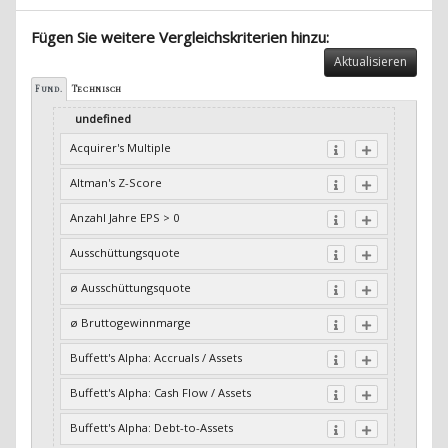
Fügen Sie weitere Vergleichskriterien hinzu:
Aktualisieren
Fund.
Technisch
undefined
Acquirer's Multiple
Altman's Z-Score
Anzahl Jahre EPS > 0
Ausschüttungsquote
ø Ausschüttungsquote
ø Bruttogewinnmarge
Buffett's Alpha: Accruals / Assets
Buffett's Alpha: Cash Flow / Assets
Buffett's Alpha: Debt-to-Assets