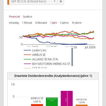
SAP SE O.N. (Echtzeit Euro)
Financial
Surface
Intraday
1 Monat
6 Monate
1 Jahr
3 Jahre
10 Jahre
50
0
Jan 2025
Jul 2025
Jan 2026
Jul 2026
Leslie's Inc
AIRBUS SE
ALLIANZ SE NA O.N.
BAY.MOTOREN WERKE AG ST
SAP SE O.N.
Erwartete Dividendenrendite (Analystenkonsens) (Jahre: 1)
10
BAY.MOTOREN WERKE AG ST
5
AIRBUS SE
SAP SE O.N.
7,36 %
ALLIANZ SE NA O.N.
1,86 %
4,59 %
1,63 %