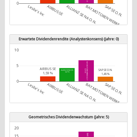
0
Leslie's Inc
AIRBUS SE
ALLIANZ SE NA O.N.
BAY.MOTOREN WERKE AG ST
SAP SE O.N.
Erwartete Dividendenrendite (Analystenkonsens) (Jahre: 0)
10
BAY.MOTOREN WERKE AG ST
5
AIRBUS SE
SAP SE O.N.
6,76 %
ALLIANZ SE NA O.N.
1,59 %
4,27 %
1,48 %
0
Leslie's Inc
AIRBUS SE
ALLIANZ SE NA O.N.
BAY.MOTOREN WERKE AG ST
SAP SE O.N.
Geometrisches Dividendenwachstum (Jahre: 5)
20
15