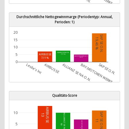
Durchschnittliche Nettogewinnmarge (Periodentyp: Annual,
Perioden: 1)
20
SAP SE O.N.
19,46 %
15
10
ALLIANZ SE NA O.N.
5
AIRBUS SE
7,71 %
BAY.MOTOREN WERKE AG ST
7,11 %
4,98 %
0
Leslie's Inc
AIRBUS SE
ALLIANZ SE NA O.N.
BAY.MOTOREN WERKE AG ST
SAP SE O.N.
Qualitäts-Score
AIRBUS SE
10
SAP SE O.N.
ALLIANZ SE NA O.N.
13
11
BAY.MOTOREN WERKE AG ST
5
10
7