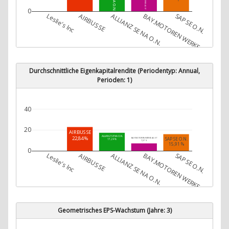
0
Leslie's Inc
AIRBUS SE
ALLIANZ SE NA O.N.
BAY.MOTOREN WERKE AG ST
SAP SE O.N.
Durchschnittliche Eigenkapitalrendite (Periodentyp: Annual,
Perioden: 1)
40
20
AIRBUS SE
ALLIANZ SE NA O.N.
22,84 %
SAP SE O.N.
BAY.MOTOREN WERKE AG ST
17,24 %
7,07 %
15,91 %
0
Leslie's Inc
AIRBUS SE
ALLIANZ SE NA O.N.
BAY.MOTOREN WERKE AG ST
SAP SE O.N.
Geometrisches EPS-Wachstum (Jahre: 3)