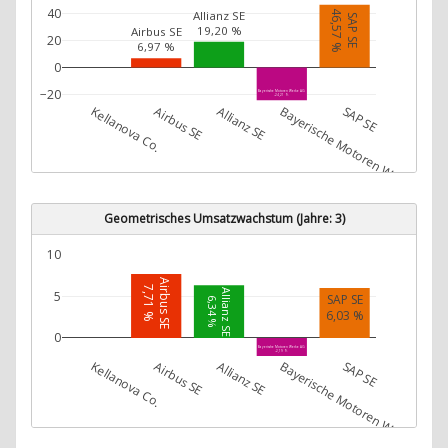
40
46,57 %
Allianz SE
SAP SE
19,20 %
Airbus SE
20
6,97 %
0
−20
Bayerische Motoren Werke AG
-24,21 %
Kellanova Co.
Airbus SE
Allianz SE
Bayerische Motoren Werke AG
SAP SE
Geometrisches Umsatzwachstum (Jahre: 3)
10
Airbus SE
7,71 %
Allianz SE
5
SAP SE
6,34 %
6,03 %
0
Bayerische Motoren Werke AG
-2,19 %
Kellanova Co.
Airbus SE
Allianz SE
Bayerische Motoren Werke AG
SAP SE