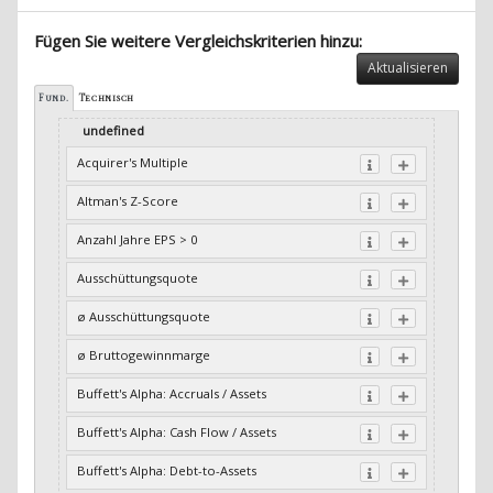
Fügen Sie weitere Vergleichskriterien hinzu:
Aktualisieren
Fund.
Technisch
undefined
Acquirer's Multiple
Altman's Z-Score
Anzahl Jahre EPS > 0
Ausschüttungsquote
ø Ausschüttungsquote
ø Bruttogewinnmarge
Buffett's Alpha: Accruals / Assets
Buffett's Alpha: Cash Flow / Assets
Buffett's Alpha: Debt-to-Assets