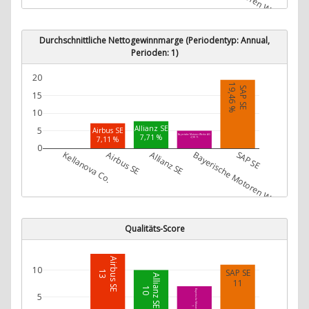
Durchschnittliche Nettogewinnmarge (Periodentyp: Annual,
Perioden: 1)
20
19,46 %
SAP SE
15
10
Allianz SE
5
Airbus SE
7,71 %
Bayerische Motoren Werke AG
7,11 %
4,98 %
0
Kellanova Co.
Airbus SE
Allianz SE
Bayerische Motoren Werke AG
SAP SE
Qualitäts-Score
Airbus SE
10
SAP SE
13
Allianz SE
11
10
Bayerische Motoren Werke AG
5
7