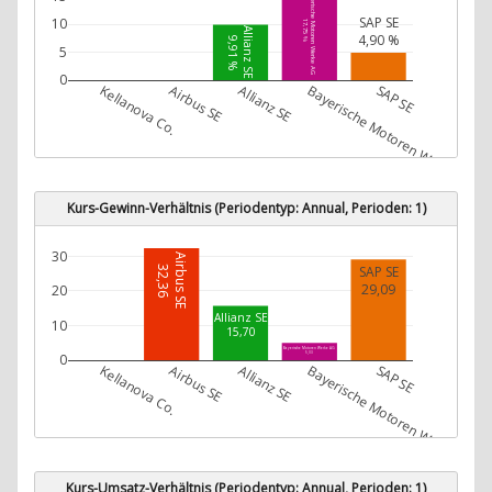
Bayerische Motoren Werke AG
SAP SE
10
17,75 %
Allianz SE
4,90 %
9,91 %
5
0
Kellanova Co.
Airbus SE
Allianz SE
Bayerische Motoren Werke AG
SAP SE
Kurs-Gewinn-Verhältnis (Periodentyp: Annual, Perioden: 1)
30
Airbus SE
SAP SE
32,36
29,09
20
Allianz SE
10
15,70
Bayerische Motoren Werke AG
0
5,03
Kellanova Co.
Airbus SE
Allianz SE
Bayerische Motoren Werke AG
SAP SE
Kurs-Umsatz-Verhältnis (Periodentyp: Annual, Perioden: 1)