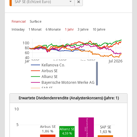
SAP SE (Echtzeit Euro)
Financial
Surface
Intraday
1 Monat
6 Monate
1 Jahr
3 Jahre
10 Jahre
100
80
60
40
Jan 2025
Jul 2025
Jan 2026
Jul 2026
Kellanova Co.
Airbus SE
Allianz SE
Bayerische Motoren Werke AG
SAP SE
Erwartete Dividendenrendite (Analystenkonsens) (Jahre: 1)
10
Bayerische Motoren Werke AG
5
Airbus SE
SAP SE
7,36 %
Allianz SE
1,86 %
1,63 %
4,59 %