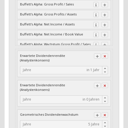
Buffett's Alpha: Gross Profit / Sales
Buffett's Alpha: Gross Profits / Assets
Buffett's Alpha: Net Income / Assets
Buffett's Alpha: Net Income / Book Value
Buffett's Alpha: Wachstum Gross Profit / Sales
Buffett's Alpha: Wachstum Residual Cash Flow
Erwartete Dividendenrendite
/ Assets
(Analystenkonsens)
Buffett's Alpha: Wachstum Residual Gross
Jahre
Profits / Assets
Buffett's Alpha: Wachstum Residual Net
Erwartete Dividendenrendite
Income / Assets
(Analystenkonsens)
Buffett's Alpha: Wachstum Residual Net
Jahre
Income / Book Value
Cash-Quote
Geometrisches Dividendenwachstum
CFO / Interest Expense
Jahre