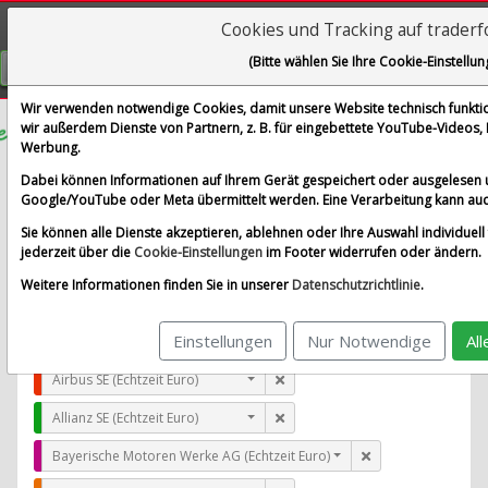
Cookies und Tracking auf trader
Visualizations
(Bitte wählen Sie Ihre Cookie-Einstellun
GRATIS REGISTRIEREN
Wir verwenden notwendige Cookies, damit unsere Website technisch funktion
wir außerdem Dienste von Partnern, z. B. für eingebettete YouTube-Videos
Werbung.
Kellanova Co.
Dabei können Informationen auf Ihrem Gerät gespeichert oder ausgelesen 
im Vergleich mit Airbus SE, Allianz SE, Bayerische Moto
Google/YouTube oder Meta übermittelt werden. Eine Verarbeitung kann auc
Alle Aktien entfernen
Standard-Vergleich
Sie können alle Dienste akzeptieren, ablehnen oder Ihre Auswahl individuell 
Aktualisieren
jederzeit über die
Cookie-Einstellungen
im Footer widerrufen oder ändern.
Weitere Informationen finden Sie in unserer
Datenschutzrichtlinie
.
Einstellungen
Nur Notwendige
Al
Kellanova Co. (Lang & Schwarz)
Airbus SE (Echtzeit Euro)
Allianz SE (Echtzeit Euro)
Bayerische Motoren Werke AG (Echtzeit Euro)