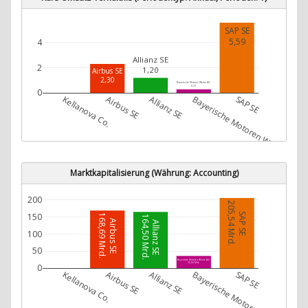
SAP SE
5,59
4
Allianz SE
2
1,20
Airbus SE
2,30
Bayerische Motoren Werke AG
0,27
0
Kellanova Co.
Airbus SE
Allianz SE
Bayerische Motoren Werke AG
SAP SE
Marktkapitalisierung (Währung: Accounting)
200
205,54 Mrd.
SAP SE
150
168,69 Mrd.
164,50 Mrd.
Airbus SE
Allianz SE
100
50
Bayerische Motoren Werke AG
35,66 Mrd.
0
Kellanova Co.
Airbus SE
Allianz SE
Bayerische Motoren Werke AG
SAP SE