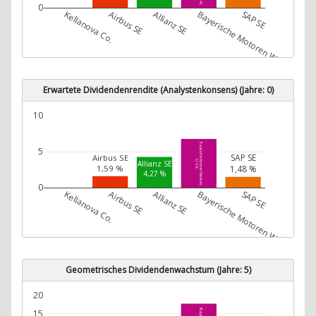
0
Kellanova Co.
Airbus SE
Allianz SE
Bayerische Motoren Werke AG
SAP SE
Erwartete Dividendenrendite (Analystenkonsens) (Jahre: 0)
10
Bayerische Motoren Werke AG
5
SAP SE
Airbus SE
6,76 %
Allianz SE
1,48 %
1,59 %
4,27 %
0
Kellanova Co.
Airbus SE
Allianz SE
Bayerische Motoren Werke AG
SAP SE
Geometrisches Dividendenwachstum (Jahre: 5)
20
15