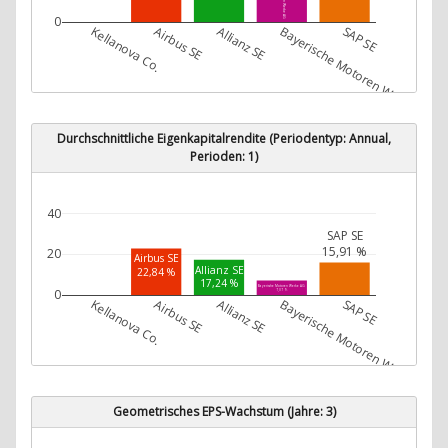
0
Kellanova Co.
Airbus SE
Allianz SE
Bayerische Motoren Werke AG
SAP SE
Durchschnittliche Eigenkapitalrendite (Periodentyp: Annual,
Perioden: 1)
40
SAP SE
15,91 %
20
Airbus SE
Allianz SE
22,84 %
17,24 %
Bayerische Motoren Werke AG
0
7,07 %
Kellanova Co.
Airbus SE
Allianz SE
Bayerische Motoren Werke AG
SAP SE
Geometrisches EPS-Wachstum (Jahre: 3)