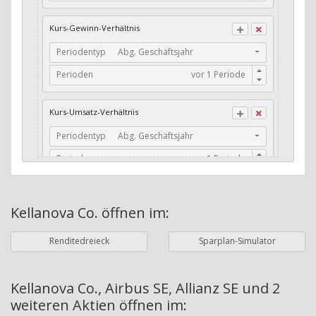
CFO / Total Debt
Kurs-Gewinn-Verhältnis
Current Ratio
Periodentyp
Abg. Geschäftsjahr
Long-Term Debt to Working Capital
Perioden
Dividenden-Check
Erwartetes Dividenden-Wachstum
Kurs-Umsatz-Verhältnis
Stabiles Dividenden-Wachstum
Periodentyp
Abg. Geschäftsjahr
Stabiles Dividenden-Wachstum (TTM)
Perioden
Stabiles Absolutes Dividenden-Wachstum
Marktkapitalisierung
Dividendenkontinuität
Kellanova Co.
öffnen im:
Währung
Bilanzierungswährung
Dividendenkontinuität (Morningstar)
Renditedreieck
Sparplan-Simulator
Dividendenrendite (angekündigt)
ø Nettogewinnmarge
Dividendenrendite (gezahlt)
Periodentyp
Jahre
Kellanova Co., Airbus SE, Allianz SE und 2
weiteren Aktien
öffnen im:
Adj. Dividendenrendite (Market Cap)
Perioden