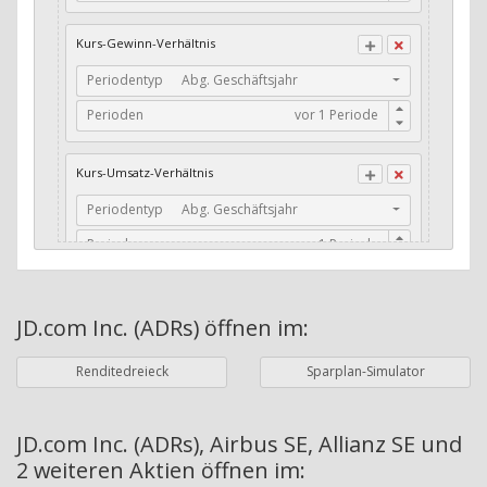
CFO / Total Debt
Kurs-Gewinn-Verhältnis
Current Ratio
Periodentyp
Abg. Geschäftsjahr
Long-Term Debt to Working Capital
Perioden
Dividenden-Check
Erwartetes Dividenden-Wachstum
Kurs-Umsatz-Verhältnis
Stabiles Dividenden-Wachstum
Periodentyp
Abg. Geschäftsjahr
Stabiles Dividenden-Wachstum (TTM)
Perioden
Stabiles Absolutes Dividenden-Wachstum
Marktkapitalisierung
Dividendenkontinuität
JD.com Inc. (ADRs)
öffnen im:
Währung
Bilanzierungswährung
Dividendenkontinuität (Morningstar)
Renditedreieck
Sparplan-Simulator
Dividendenrendite (angekündigt)
ø Nettogewinnmarge
Dividendenrendite (gezahlt)
Periodentyp
Jahre
JD.com Inc. (ADRs), Airbus SE, Allianz SE und
2 weiteren Aktien
öffnen im:
Adj. Dividendenrendite (Market Cap)
Perioden