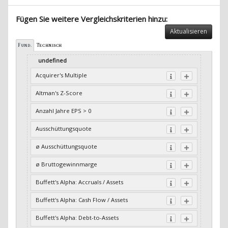
Fügen Sie weitere Vergleichskriterien hinzu:
Aktualisieren
Fund.
Technisch
undefined
Acquirer's Multiple
Altman's Z-Score
Anzahl Jahre EPS > 0
Ausschüttungsquote
ø Ausschüttungsquote
ø Bruttogewinnmarge
Buffett's Alpha: Accruals / Assets
Buffett's Alpha: Cash Flow / Assets
Buffett's Alpha: Debt-to-Assets