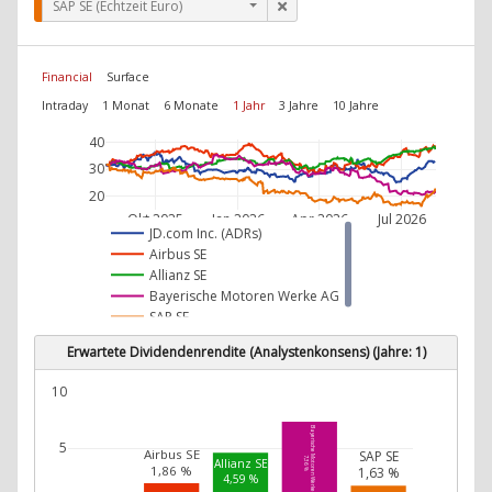
SAP SE (Echtzeit Euro)
Financial
Surface
Intraday
1 Monat
6 Monate
1 Jahr
3 Jahre
10 Jahre
40
30
20
Okt 2025
Jan 2026
Apr 2026
Jul 2026
JD.com Inc. (ADRs)
Airbus SE
Allianz SE
Bayerische Motoren Werke AG
SAP SE
Erwartete Dividendenrendite (Analystenkonsens) (Jahre: 1)
10
Bayerische Motoren Werke AG
5
Airbus SE
SAP SE
7,36 %
Allianz SE
1,86 %
1,63 %
4,59 %