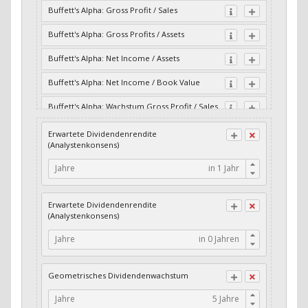
Buffett's Alpha: Gross Profit / Sales
Buffett's Alpha: Gross Profits / Assets
Buffett's Alpha: Net Income / Assets
Buffett's Alpha: Net Income / Book Value
Buffett's Alpha: Wachstum Gross Profit / Sales
Buffett's Alpha: Wachstum Residual Cash Flow
Erwartete Dividendenrendite
/ Assets
(Analystenkonsens)
Buffett's Alpha: Wachstum Residual Gross
Jahre
Profits / Assets
Buffett's Alpha: Wachstum Residual Net
Erwartete Dividendenrendite
Income / Assets
(Analystenkonsens)
Buffett's Alpha: Wachstum Residual Net
Jahre
Income / Book Value
Cash-Quote
Geometrisches Dividendenwachstum
CFO / Interest Expense
Jahre