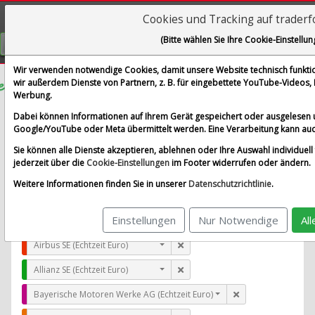
Cookies und Tracking auf trader
Visualizations
(Bitte wählen Sie Ihre Cookie-Einstellun
GRATIS REGISTRIEREN
Wir verwenden notwendige Cookies, damit unsere Website technisch funktion
wir außerdem Dienste von Partnern, z. B. für eingebettete YouTube-Videos
Werbung.
JD.com Inc. (ADRs)
Dabei können Informationen auf Ihrem Gerät gespeichert oder ausgelesen 
im Vergleich mit Airbus SE, Allianz SE, Bayerische Moto
Google/YouTube oder Meta übermittelt werden. Eine Verarbeitung kann auc
Alle Aktien entfernen
Standard-Vergleich
Sie können alle Dienste akzeptieren, ablehnen oder Ihre Auswahl individuell 
Aktualisieren
jederzeit über die
Cookie-Einstellungen
im Footer widerrufen oder ändern.
Weitere Informationen finden Sie in unserer
Datenschutzrichtlinie
.
Einstellungen
Nur Notwendige
Al
JD.com Inc. (ADRs) (Echtzeit USD)
Airbus SE (Echtzeit Euro)
Allianz SE (Echtzeit Euro)
Bayerische Motoren Werke AG (Echtzeit Euro)