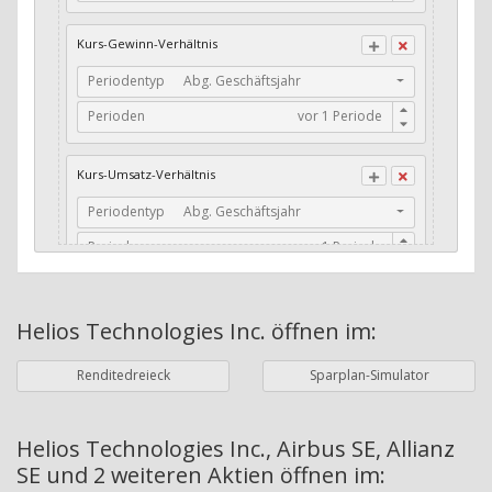
CFO / Total Debt
Kurs-Gewinn-Verhältnis
Current Ratio
Periodentyp
Abg. Geschäftsjahr
Long-Term Debt to Working Capital
Perioden
Dividenden-Check
Erwartetes Dividenden-Wachstum
Kurs-Umsatz-Verhältnis
Stabiles Dividenden-Wachstum
Periodentyp
Abg. Geschäftsjahr
Stabiles Dividenden-Wachstum (TTM)
Perioden
Stabiles Absolutes Dividenden-Wachstum
Marktkapitalisierung
Dividendenkontinuität
Helios Technologies Inc.
öffnen im:
Währung
Bilanzierungswährung
Dividendenkontinuität (Morningstar)
Renditedreieck
Sparplan-Simulator
Dividendenrendite (angekündigt)
ø Nettogewinnmarge
Dividendenrendite (gezahlt)
Periodentyp
Jahre
Helios Technologies Inc., Airbus SE, Allianz
SE und 2 weiteren Aktien
öffnen im:
Adj. Dividendenrendite (Market Cap)
Perioden