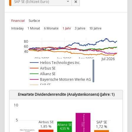
SAP SE (Echtzeit Euro)
Financial
Surface
Intraday
1 Monat
6 Monate
1 Jahr
3 Jahre
10 Jahre
80
60
40
Okt 2025
Jan 2026
Apr 2026
Jul 2026
Helios Technologies Inc.
Airbus SE
Allianz SE
Bayerische Motoren Werke AG
SAP SE
Erwartete Dividendenrendite (Analystenkonsens) (Jahre: 1)
10
Bayerische Motoren Werke AG
5
SAP SE
Airbus SE
7,42 %
Allianz SE
1,85 %
1,72 %
4,55 %
Helios Technologies Inc.
0,58 %