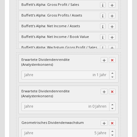
Buffett's Alpha: Gross Profit / Sales
Buffett's Alpha: Gross Profits / Assets
Buffett's Alpha: Net Income / Assets
Buffett's Alpha: Net Income / Book Value
Buffett's Alpha: Wachstum Gross Profit / Sales
Buffett's Alpha: Wachstum Residual Cash Flow
Erwartete Dividendenrendite
/ Assets
(Analystenkonsens)
Buffett's Alpha: Wachstum Residual Gross
Jahre
Profits / Assets
Buffett's Alpha: Wachstum Residual Net
Erwartete Dividendenrendite
Income / Assets
(Analystenkonsens)
Buffett's Alpha: Wachstum Residual Net
Jahre
Income / Book Value
Cash-Quote
Geometrisches Dividendenwachstum
CFO / Interest Expense
Jahre