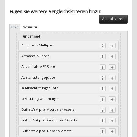
Fügen Sie weitere Vergleichskriterien hinzu:
Aktualisieren
Fund.
Technisch
undefined
Acquirer's Multiple
Altman's Z-Score
Anzahl Jahre EPS > 0
Ausschüttungsquote
ø Ausschüttungsquote
ø Bruttogewinnmarge
Buffett's Alpha: Accruals / Assets
Buffett's Alpha: Cash Flow / Assets
Buffett's Alpha: Debt-to-Assets