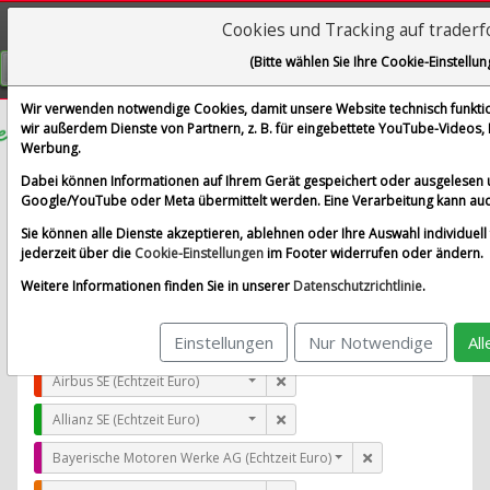
Cookies und Tracking auf trader
Visualizations
(Bitte wählen Sie Ihre Cookie-Einstellun
GRATIS REGISTRIEREN
Wir verwenden notwendige Cookies, damit unsere Website technisch funktion
wir außerdem Dienste von Partnern, z. B. für eingebettete YouTube-Videos
Werbung.
Helios Technologies Inc.
Dabei können Informationen auf Ihrem Gerät gespeichert oder ausgelesen 
im Vergleich mit Airbus SE, Allianz SE, Bayerische Moto
Google/YouTube oder Meta übermittelt werden. Eine Verarbeitung kann auc
Alle Aktien entfernen
Standard-Vergleich
Sie können alle Dienste akzeptieren, ablehnen oder Ihre Auswahl individuell 
Aktualisieren
jederzeit über die
Cookie-Einstellungen
im Footer widerrufen oder ändern.
Weitere Informationen finden Sie in unserer
Datenschutzrichtlinie
.
Einstellungen
Nur Notwendige
Al
Helios Technologies Inc. (Echtzeit USD)
Airbus SE (Echtzeit Euro)
Allianz SE (Echtzeit Euro)
Bayerische Motoren Werke AG (Echtzeit Euro)