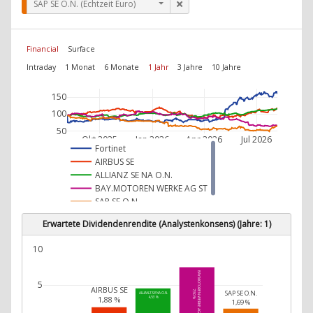
SAP SE O.N. (Echtzeit Euro)
Financial
Surface
Intraday
1 Monat
6 Monate
1 Jahr
3 Jahre
10 Jahre
150
100
50
Okt 2025
Jan 2026
Apr 2026
Jul 2026
Fortinet
AIRBUS SE
ALLIANZ SE NA O.N.
BAY.MOTOREN WERKE AG ST
SAP SE O.N.
Erwartete Dividendenrendite (Analystenkonsens) (Jahre: 1)
10
BAY.MOTOREN WERKE AG ST
5
AIRBUS SE
7,50 %
SAP SE O.N.
ALLIANZ SE NA O.N.
1,88 %
4,53 %
1,69 %