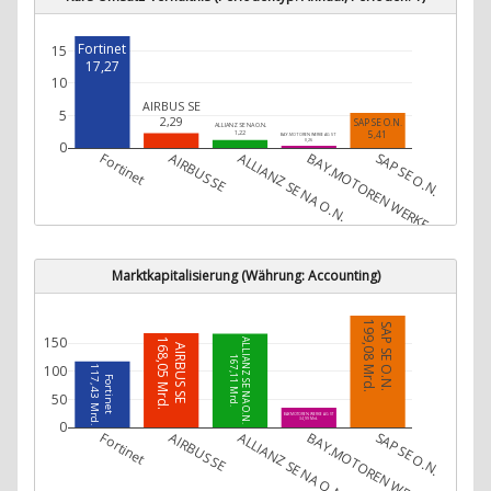
Fortinet
15
17,27
10
AIRBUS SE
5
2,29
SAP SE O.N.
ALLIANZ SE NA O.N.
5,41
1,22
BAY.MOTOREN WERKE AG ST
0,26
0
Fortinet
AIRBUS SE
ALLIANZ SE NA O.N.
BAY.MOTOREN WERKE AG ST
SAP SE O.N.
Marktkapitalisierung (Währung: Accounting)
199,08 Mrd.
SAP SE O.N.
150
168,05 Mrd.
ALLIANZ SE NA O.N.
AIRBUS SE
167,11 Mrd.
100
117,43 Mrd.
Fortinet
50
BAY.MOTOREN WERKE AG ST
34,99 Mrd.
0
Fortinet
AIRBUS SE
ALLIANZ SE NA O.N.
BAY.MOTOREN WERKE AG ST
SAP SE O.N.