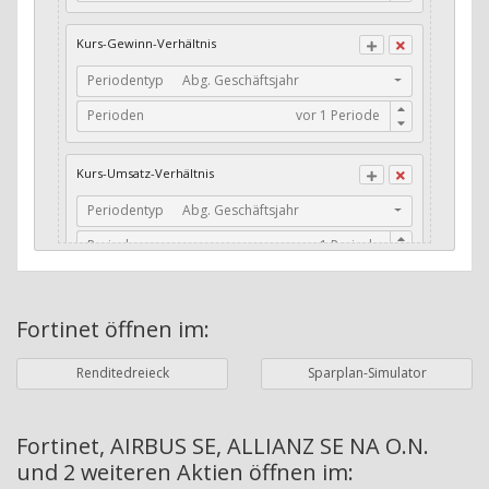
CFO / Total Debt
Kurs-Gewinn-Verhältnis
Current Ratio
Periodentyp
Abg. Geschäftsjahr
Long-Term Debt to Working Capital
Perioden
Dividenden-Check
Erwartetes Dividenden-Wachstum
Kurs-Umsatz-Verhältnis
Stabiles Dividenden-Wachstum
Periodentyp
Abg. Geschäftsjahr
Stabiles Dividenden-Wachstum (TTM)
Perioden
Stabiles Absolutes Dividenden-Wachstum
Marktkapitalisierung
Dividendenkontinuität
Fortinet
öffnen im:
Währung
Bilanzierungswährung
Dividendenkontinuität (Morningstar)
Renditedreieck
Sparplan-Simulator
Dividendenrendite (angekündigt)
ø Nettogewinnmarge
Dividendenrendite (gezahlt)
Periodentyp
Jahre
Fortinet, AIRBUS SE, ALLIANZ SE NA O.N.
und 2 weiteren Aktien
öffnen im:
Adj. Dividendenrendite (Market Cap)
Perioden