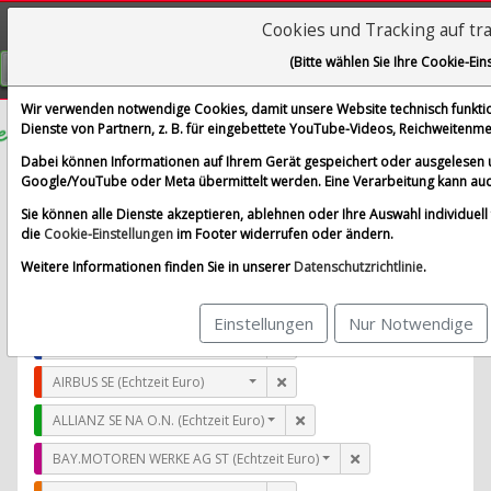
Cookies und Tracking auf tr
Visualizations
(Bitte wählen Sie Ihre Cookie-Ein
GRATIS REGISTRIEREN
Wir verwenden notwendige Cookies, damit unsere Website technisch funktion
Dienste von Partnern, z. B. für eingebettete YouTube-Videos, Reichweiten
Fortinet
Dabei können Informationen auf Ihrem Gerät gespeichert oder ausgelesen 
Google/YouTube oder Meta übermittelt werden. Eine Verarbeitung kann auc
im Vergleich mit AIRBUS SE, ALLIANZ SE NA O.N., BAY.
Sie können alle Dienste akzeptieren, ablehnen oder Ihre Auswahl individuell f
Alle Aktien entfernen
Standard-Vergleich
die
Cookie-Einstellungen
im Footer widerrufen oder ändern.
Aktualisieren
Weitere Informationen finden Sie in unserer
Datenschutzrichtlinie
.
Einstellungen
Nur Notwendige
Fortinet (Echtzeit USD)
AIRBUS SE (Echtzeit Euro)
ALLIANZ SE NA O.N. (Echtzeit Euro)
BAY.MOTOREN WERKE AG ST (Echtzeit Euro)