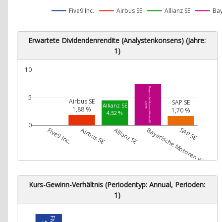
Five9 Inc.
Airbus SE
Allianz SE
Bay
Erwartete Dividendenrendite (Analystenkonsens) (Jahre:
1)
10
Bayerische Motoren Werke AG
5
Airbus SE
SAP SE
7,49 %
Allianz SE
1,88 %
1,70 %
4,52 %
0
Five9 Inc.
Airbus SE
Allianz SE
Bayerische Motoren Werke A
SAP SE
Kurs-Gewinn-Verhältnis (Periodentyp: Annual, Perioden:
1)