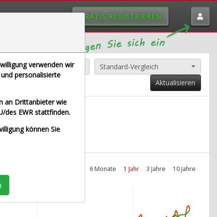
GRATIS REGISTRIEREN
nwilligung verwenden wir
Alle Aktien entfernen
Standard-Vergleich
und personalisierte
Aktualisieren
 an Drittanbieter wie
U/des EWR stattfinden.
it Euro)
willigung können Sie
Intraday
1 Monat
6 Monate
1 Jahr
3 Jahre
10 Jahre
n