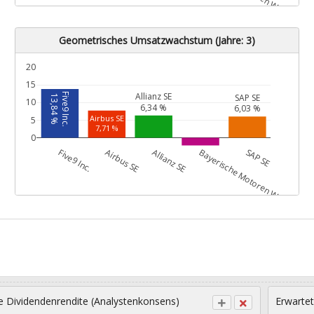
Geometrisches Umsatzwachstum (Jahre: 3)
20
15
Allianz SE
Five9 Inc.
SAP SE
13,84 %
10
6,34 %
6,03 %
Airbus SE
5
7,71 %
0
G
Five9 Inc.
Airbus SE
Allianz SE
Bayerische Motoren Werke AG
SAP SE
Bayerische Motoren Werke AG
-2,19 %
e Dividendenrendite (Analystenkonsens)
Erwartet