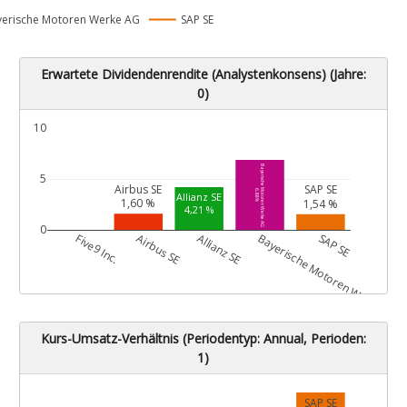
erische Motoren Werke AG
SAP SE
Erwartete Dividendenrendite (Analystenkonsens) (Jahre:
0)
10
Bayerische Motoren Werke AG
5
Airbus SE
SAP SE
6,88 %
Allianz SE
1,60 %
1,54 %
4,21 %
0
G
Five9 Inc.
Airbus SE
Allianz SE
Bayerische Motoren Werke AG
SAP SE
Kurs-Umsatz-Verhältnis (Periodentyp: Annual, Perioden:
1)
SAP SE