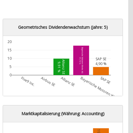
Geometrisches Dividendenwachstum (Jahre: 5)
20
Bayerische Motoren Werke AG
15
10
SAP SE
17,75 %
Allianz SE
4,90 %
9,91 %
5
0
Five9 Inc.
Airbus SE
Allianz SE
Bayerische Motoren Werke AG
SAP SE
Marktkapitalisierung (Währung: Accounting)