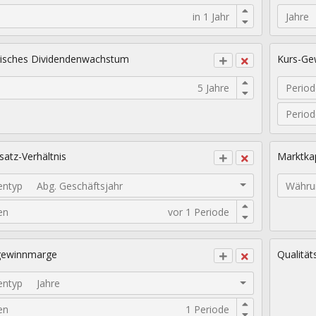
Jahre
isches Dividendenwachstum
Kurs-Gew
Period
Perio
atz-Verhältnis
Marktkap
entyp
Abg. Geschäftsjahr
Währu
en
gewinnmarge
Qualität
entyp
Jahre
en