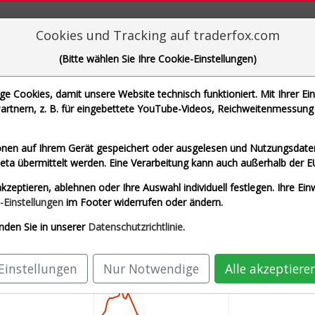
aderFox für mächtige Research-Tools
Cookies und Tracking auf traderfox.com
(Bitte wählen Sie Ihre Cookie-Einstellungen)
 Cookies, damit unsere Website technisch funktioniert. Mit Ihrer Ei
rtnern, z. B. für eingebettete YouTube-Videos, Reichweitenmessung 
che Motoren Werke AG und 1 weitere Aktie
nen auf Ihrem Gerät gespeichert oder ausgelesen und Nutzungsdaten
a übermittelt werden. Eine Verarbeitung kann auch außerhalb der E
Airbus SE (Echtzeit Euro)
Allianz SE (Echtze
kzeptieren, ablehnen oder Ihre Auswahl individuell festlegen. Ihre Ein
AG (Echtzeit Euro)
SAP SE (Echtzeit Euro)
-Einstellungen
im Footer widerrufen oder ändern.
nden Sie in unserer
Datenschutzrichtlinie
.
Einstellungen
Nur Notwendige
Alle akzeptiere