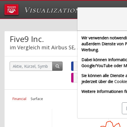
Visualizations
Das Labor von Tr
Five9 Inc.
Wir verwenden notwendige
außerdem Dienste von Pa
im Vergleich mit Airbus SE, Allianz SE, Bayeris
Werbung.
Dabei können Informatio
Google/YouTube oder Met
Five9 Inc. (Echtzeit USD)
Sie können alle Dienste a
Bayerische Motoren Werke 
jederzeit über die
Cookie
Weitere Informationen fi
Financial
Surface