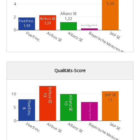
5,39
4
Allianz SE
2
1,22
Airbus SE
Five9 Inc.
2,29
1,93
Bayerische Motoren Werke AG
0,26
0
G
Five9 Inc.
Airbus SE
Allianz SE
Bayerische Motoren Werke AG
SAP SE
Qualitäts-Score
Airbus SE
10
SAP SE
13
Allianz SE
11
Five9 Inc.
10
Bayerische Motoren Werke AG
5
8
7
0
G
Five9 Inc.
Airbus SE
Allianz SE
Bayerische Motoren Werke AG
SAP SE