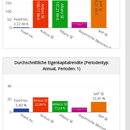
198,21 Mrd.
150
SAP SE
168,17 Mrd.
167,21 Mrd.
Airbus SE
Allianz SE
100
Five9 Inc.
50
2,22 Mrd.
Bayerische Motoren Werke AG
35,06 Mrd.
0
Five9 Inc.
Airbus SE
Allianz SE
Bayerische Motoren Werke AG
SAP SE
Durchschnittliche Eigenkapitalrendite (Periodentyp:
Annual, Perioden: 1)
40
SAP SE
15,91 %
20
Airbus SE
Five9 Inc.
Allianz SE
22,84 %
5,60 %
17,24 %
Bayerische Motoren Werke AG
7,07 %
0
Five9 Inc.
Airbus SE
Allianz SE
Bayerische Motoren Werke AG
SAP SE