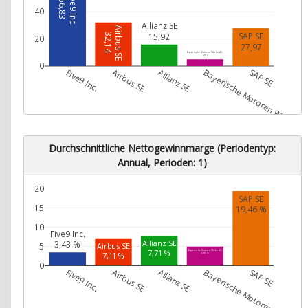
Five9 Inc.
56,83
40
Allianz SE
Airbus SE
SAP SE
15,92
32,14
20
27,97
Bayerische Motoren Werke AG
4,94
0
Five9 Inc.
Airbus SE
Allianz SE
Bayerische Motoren Werke A
SAP SE
Durchschnittliche Nettogewinnmarge (Periodentyp:
Annual, Perioden: 1)
20
SAP SE
15
19,46 %
10
Five9 Inc.
Allianz SE
3,43 %
Airbus SE
5
7,71 %
Bayerische Motoren Werke AG
7,11 %
4,98 %
0
Five9 Inc.
Airbus SE
Allianz SE
Bayerische Motoren Werke A
SAP SE