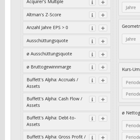
Acquirer's Multiple
Jahre
Altman's Z-Score
Geometr
Anzahl Jahre EPS > 0
Jahre
Ausschüttungsquote
ø Ausschüttungsquote
ø Bruttogewinnmarge
Kurs-Ums
Buffett's Alpha: Accruals /
Period
Assets
Period
Buffett's Alpha: Cash Flow /
Assets
ø Netto
Buffett's Alpha: Debt-to-
Assets
Period
Buffett's Alpha: Gross Profit /
Period