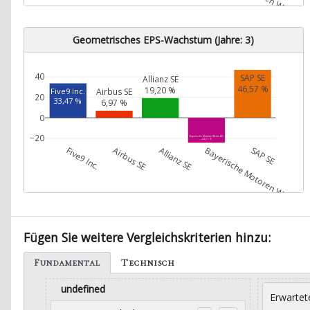
Geometrisches EPS-Wachstum (Jahre: 3)
40
SAP SE
Allianz SE
46,57 %
19,20 %
Five9 Inc.
Airbus SE
20
33,47 %
6,97 %
0
−20
Bayerische Motoren Werke AG
-24,21 %
Five9 Inc.
Airbus SE
Allianz SE
Bayerische Motoren Werke A
SAP SE
Fügen Sie weitere Vergleichskriterien hinzu:
Fundamental
Technisch
undefined
Erwartet