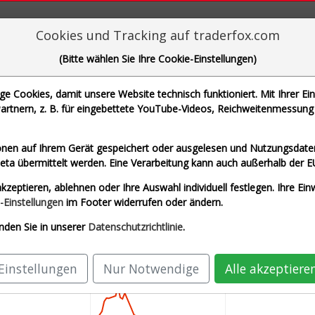
aderFox für mächtige Research-Tools
Cookies und Tracking auf traderfox.com
(Bitte wählen Sie Ihre Cookie-Einstellungen)
 Cookies, damit unsere Website technisch funktioniert. Mit Ihrer Ei
rtnern, z. B. für eingebettete YouTube-Videos, Reichweitenmessung 
che Motoren Werke AG und 1 weitere Aktie
nen auf Ihrem Gerät gespeichert oder ausgelesen und Nutzungsdaten
a übermittelt werden. Eine Verarbeitung kann auch außerhalb der E
htzeit USD)
Airbus SE (Echtzeit Euro)
Allia
kzeptieren, ablehnen oder Ihre Auswahl individuell festlegen. Ihre Ein
AG (Echtzeit Euro)
SAP SE (Echtzeit Euro)
-Einstellungen
im Footer widerrufen oder ändern.
nden Sie in unserer
Datenschutzrichtlinie
.
Einstellungen
Nur Notwendige
Alle akzeptiere