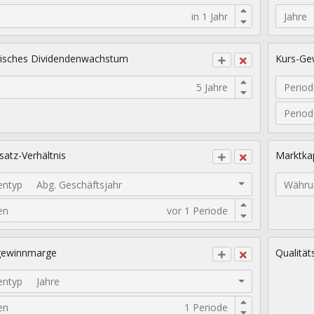
Jahre
isches Dividendenwachstum
Kurs-Gew
Period
Perio
atz-Verhältnis
Marktkap
entyp
Abg. Geschäftsjahr
Währu
en
gewinnmarge
Qualität
entyp
Jahre
en