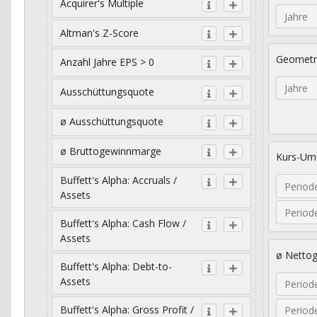
Acquirer's Multiple
Jahre
Altman's Z-Score
Geometr
Anzahl Jahre EPS > 0
Jahre
Ausschüttungsquote
ø Ausschüttungsquote
ø Bruttogewinnmarge
Kurs-Ums
Buffett's Alpha: Accruals /
Period
Assets
Period
Buffett's Alpha: Cash Flow /
Assets
ø Netto
Buffett's Alpha: Debt-to-
Assets
Period
Buffett's Alpha: Gross Profit /
Period