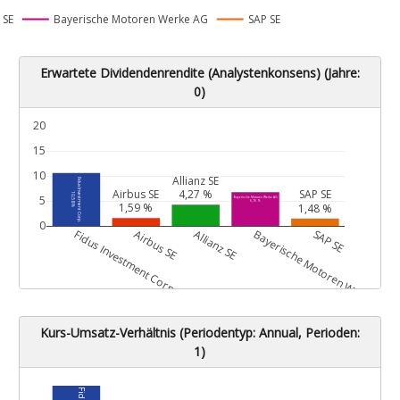
 SE
Bayerische Motoren Werke AG
SAP SE
Erwartete Dividendenrendite (Analystenkonsens) (Jahre:
0)
20
15
10
Allianz SE
Fidus Investment Corp.
Airbus SE
4,27 %
SAP SE
10,58 %
5
Bayerische Motoren Werke AG
6,76 %
1,59 %
1,48 %
0
G
Fidus Investment Corp.
Airbus SE
Allianz SE
Bayerische Motoren Werke AG
SAP SE
Kurs-Umsatz-Verhältnis (Periodentyp: Annual, Perioden:
1)