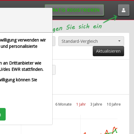
GRATIS REGISTRIEREN
nwilligung verwenden wir
Alle Aktien entfernen
Standard-Vergleich
und personalisierte
Aktualisieren
 an Drittanbieter wie
U/des EWR stattfinden.
nz SE (Echtzeit Euro)
willigung können Sie
Intraday
1 Monat
6 Monate
1 Jahr
3 Jahre
10 Jahre
n