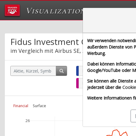
Visualizations
Das Labor von Tr
Fidus Investment Corp.
Wir verwenden notwendige
außerdem Dienste von Pa
im Vergleich mit Airbus SE, Allianz SE, Bayeris
Werbung.
Dabei können Informatio
Google/YouTube oder Met
Fidus Investment Corp. (Ec
Sie können alle Dienste a
Bayerische Motoren Werke 
jederzeit über die
Cookie
Weitere Informationen fi
Financial
Surface
26