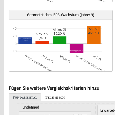
Geometrisches EPS-Wachstum (Jahre: 3)
40
SAP SE
Allianz SE
46,57 %
19,20 %
Airbus SE
20
6,97 %
Fidus Investment Corp.
16,69 %
0
−20
Bayerische Motoren Werke AG
-24,21 %
Fidus Investment Corp.
Airbus SE
Allianz SE
Bayerische Motoren Werke A
SAP SE
Fügen Sie weitere Vergleichskriterien hinzu:
Fundamental
Technisch
undefined
Erwartet