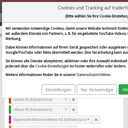
Cookies und Tracking auf trader
Visualizations
(Bitte wählen Sie Ihre Cookie-Einstellun
GRATIS REGISTRIEREN
Wir verwenden notwendige Cookies, damit unsere Website technisch funktion
wir außerdem Dienste von Partnern, z. B. für eingebettete YouTube-Videos
Werbung.
Empire State Realty Trust Inc.
Dabei können Informationen auf Ihrem Gerät gespeichert oder ausgelesen 
im Vergleich mit Airbus SE, Allianz SE, Bayerische Moto
Google/YouTube oder Meta übermittelt werden. Eine Verarbeitung kann auc
Alle Aktien entfernen
Standard-Vergleich
Sie können alle Dienste akzeptieren, ablehnen oder Ihre Auswahl individuell 
Aktualisieren
jederzeit über die
Cookie-Einstellungen
im Footer widerrufen oder ändern.
Weitere Informationen finden Sie in unserer
Datenschutzrichtlinie
.
Einstellungen
Nur Notwendige
Al
Empire State Realty Trust Inc. (Echtzeit USD)
Airbus SE (Echtzeit Euro)
Allianz SE (Echtzeit Euro)
Bayerische Motoren Werke AG (Echtzeit Euro)