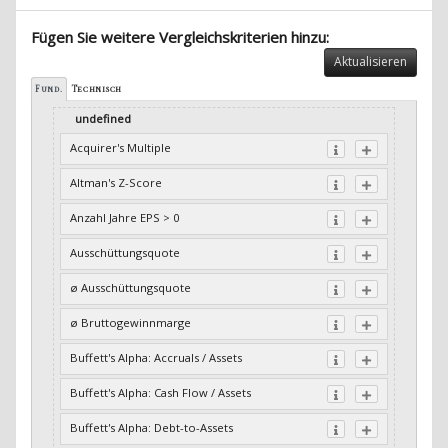
Fügen Sie weitere Vergleichskriterien hinzu:
Aktualisieren
Fund.
Technisch
undefined
Acquirer's Multiple
Altman's Z-Score
Anzahl Jahre EPS > 0
Ausschüttungsquote
ø Ausschüttungsquote
ø Bruttogewinnmarge
Buffett's Alpha: Accruals / Assets
Buffett's Alpha: Cash Flow / Assets
Buffett's Alpha: Debt-to-Assets