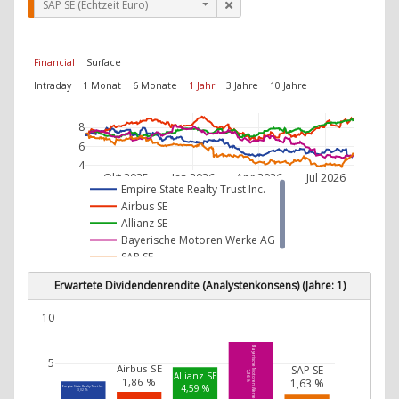
SAP SE (Echtzeit Euro)
Financial
Surface
Intraday
1 Monat
6 Monate
1 Jahr
3 Jahre
10 Jahre
8
6
4
Okt 2025
Jan 2026
Apr 2026
Jul 2026
Empire State Realty Trust Inc.
Airbus SE
Allianz SE
Bayerische Motoren Werke AG
SAP SE
Erwartete Dividendenrendite (Analystenkonsens) (Jahre: 1)
10
Bayerische Motoren Werke AG
5
Airbus SE
SAP SE
7,36 %
Allianz SE
1,86 %
1,63 %
4,59 %
Empire State Realty Trust Inc.
3,02 %