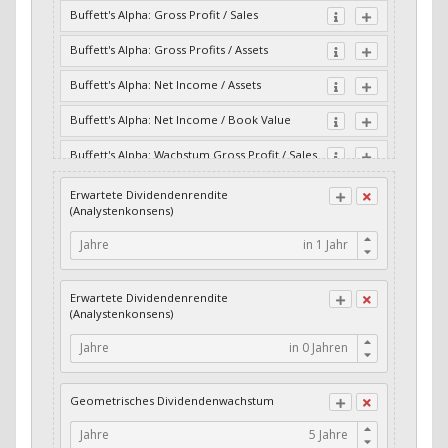
Buffett's Alpha: Gross Profit / Sales
Buffett's Alpha: Gross Profits / Assets
Buffett's Alpha: Net Income / Assets
Buffett's Alpha: Net Income / Book Value
Buffett's Alpha: Wachstum Gross Profit / Sales
Buffett's Alpha: Wachstum Residual Cash Flow
Erwartete Dividendenrendite
/ Assets
(Analystenkonsens)
Buffett's Alpha: Wachstum Residual Gross
Jahre
Profits / Assets
Buffett's Alpha: Wachstum Residual Net
Erwartete Dividendenrendite
Income / Assets
(Analystenkonsens)
Buffett's Alpha: Wachstum Residual Net
Jahre
Income / Book Value
Cash-Quote
Geometrisches Dividendenwachstum
CFO / Interest Expense
Jahre