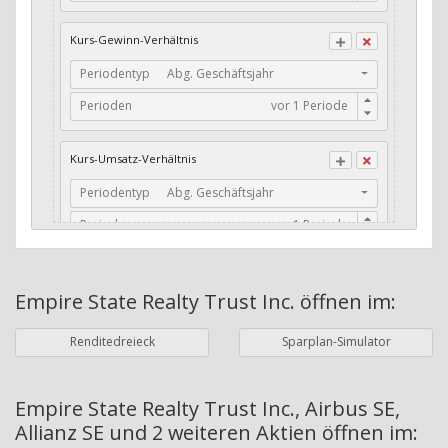
CFO / Total Debt
Kurs-Gewinn-Verhältnis
Current Ratio
Periodentyp
Abg. Geschäftsjahr
Long-Term Debt to Working Capital
Perioden
Dividenden-Check
Erwartetes Dividenden-Wachstum
Kurs-Umsatz-Verhältnis
Stabiles Dividenden-Wachstum
Periodentyp
Abg. Geschäftsjahr
Stabiles Dividenden-Wachstum (TTM)
Perioden
Stabiles Absolutes Dividenden-Wachstum
Marktkapitalisierung
Dividendenkontinuität
Empire State Realty Trust Inc.
öffnen im:
Währung
Bilanzierungswährung
Dividendenkontinuität (Morningstar)
Renditedreieck
Sparplan-Simulator
Dividendenrendite (angekündigt)
ø Nettogewinnmarge
Dividendenrendite (gezahlt)
Periodentyp
Jahre
Empire State Realty Trust Inc., Airbus SE,
Allianz SE und 2 weiteren Aktien
öffnen im:
Adj. Dividendenrendite (Market Cap)
Perioden