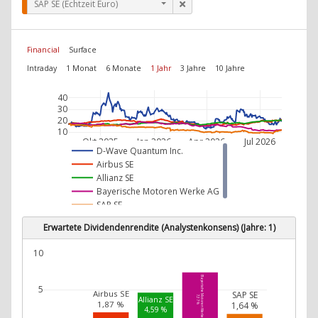
SAP SE (Echtzeit Euro)
Financial
Surface
Intraday
1 Monat
6 Monate
1 Jahr
3 Jahre
10 Jahre
40
30
20
10
Okt 2025
Jan 2026
Apr 2026
Jul 2026
D-Wave Quantum Inc.
Airbus SE
Allianz SE
Bayerische Motoren Werke AG
SAP SE
Erwartete Dividendenrendite (Analystenkonsens) (Jahre: 1)
10
Bayerische Motoren Werke AG
5
Airbus SE
SAP SE
7,37 %
Allianz SE
1,87 %
1,64 %
4,59 %