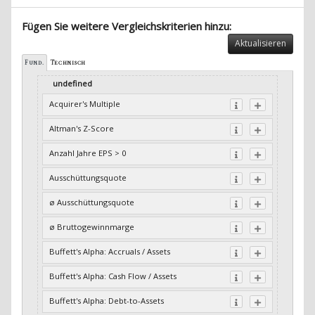
Fügen Sie weitere Vergleichskriterien hinzu:
Aktualisieren
Fund.
Technisch
undefined
Acquirer's Multiple
Altman's Z-Score
Anzahl Jahre EPS > 0
Ausschüttungsquote
ø Ausschüttungsquote
ø Bruttogewinnmarge
Buffett's Alpha: Accruals / Assets
Buffett's Alpha: Cash Flow / Assets
Buffett's Alpha: Debt-to-Assets