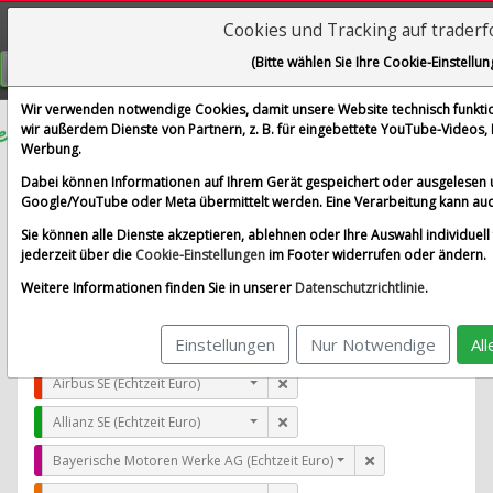
Cookies und Tracking auf trader
Visualizations
(Bitte wählen Sie Ihre Cookie-Einstellun
GRATIS REGISTRIEREN
Wir verwenden notwendige Cookies, damit unsere Website technisch funktion
wir außerdem Dienste von Partnern, z. B. für eingebettete YouTube-Videos
Werbung.
D-Wave Quantum Inc.
Dabei können Informationen auf Ihrem Gerät gespeichert oder ausgelesen 
im Vergleich mit Airbus SE, Allianz SE, Bayerische Moto
Google/YouTube oder Meta übermittelt werden. Eine Verarbeitung kann auc
Alle Aktien entfernen
Standard-Vergleich
Sie können alle Dienste akzeptieren, ablehnen oder Ihre Auswahl individuell 
Aktualisieren
jederzeit über die
Cookie-Einstellungen
im Footer widerrufen oder ändern.
Weitere Informationen finden Sie in unserer
Datenschutzrichtlinie
.
Einstellungen
Nur Notwendige
Al
D-Wave Quantum Inc. (Echtzeit USD)
Airbus SE (Echtzeit Euro)
Allianz SE (Echtzeit Euro)
Bayerische Motoren Werke AG (Echtzeit Euro)