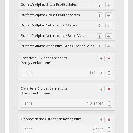
Buffett's Alpha: Gross Profit / Sales
Buffett's Alpha: Gross Profits / Assets
Buffett's Alpha: Net Income / Assets
Buffett's Alpha: Net Income / Book Value
Buffett's Alpha: Wachstum Gross Profit / Sales
Buffett's Alpha: Wachstum Residual Cash Flow
Erwartete Dividendenrendite
/ Assets
(Analystenkonsens)
Buffett's Alpha: Wachstum Residual Gross
Jahre
Profits / Assets
Buffett's Alpha: Wachstum Residual Net
Erwartete Dividendenrendite
Income / Assets
(Analystenkonsens)
Buffett's Alpha: Wachstum Residual Net
Jahre
Income / Book Value
Cash-Quote
Geometrisches Dividendenwachstum
CFO / Interest Expense
Jahre