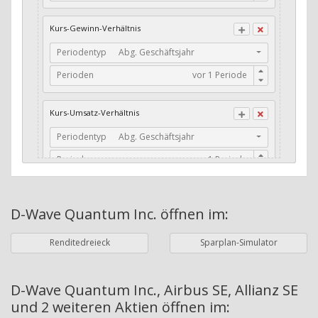
CFO / Total Debt
Kurs-Gewinn-Verhältnis
Current Ratio
Periodentyp
Abg. Geschäftsjahr
Long-Term Debt to Working Capital
Perioden
Dividenden-Check
Erwartetes Dividenden-Wachstum
Kurs-Umsatz-Verhältnis
Stabiles Dividenden-Wachstum
Periodentyp
Abg. Geschäftsjahr
Stabiles Dividenden-Wachstum (TTM)
Perioden
Stabiles Absolutes Dividenden-Wachstum
Marktkapitalisierung
Dividendenkontinuität
D-Wave Quantum Inc.
öffnen im:
Währung
Bilanzierungswährung
Dividendenkontinuität (Morningstar)
Renditedreieck
Sparplan-Simulator
Dividendenrendite (angekündigt)
ø Nettogewinnmarge
Dividendenrendite (gezahlt)
Periodentyp
Jahre
D-Wave Quantum Inc., Airbus SE, Allianz SE
und 2 weiteren Aktien
öffnen im:
Adj. Dividendenrendite (Market Cap)
Perioden