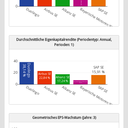
0
Duolingo
Airbus SE
Allianz SE
Bayerische Motoren Werke AG
SAP SE
Durchschnittliche Eigenkapitalrendite (Periodentyp: Annual,
Perioden: 1)
40
Duolingo
38,14 %
SAP SE
15,91 %
20
Airbus SE
Allianz SE
22,84 %
17,24 %
Bayerische Motoren Werke AG
0
7,07 %
Duolingo
Airbus SE
Allianz SE
Bayerische Motoren Werke AG
SAP SE
Geometrisches EPS-Wachstum (Jahre: 3)