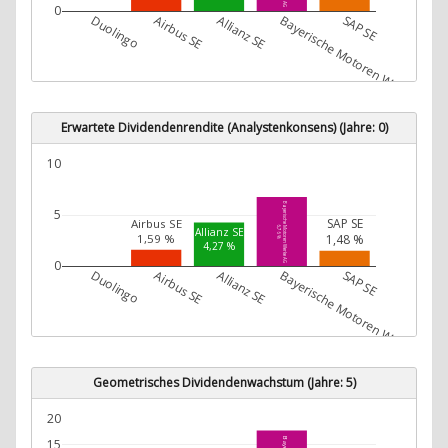
0
Duolingo
Airbus SE
Allianz SE
Bayerische Motoren Werke AG
SAP SE
Erwartete Dividendenrendite (Analystenkonsens) (Jahre: 0)
10
Bayerische Motoren Werke AG
5
SAP SE
Airbus SE
6,76 %
Allianz SE
1,48 %
1,59 %
4,27 %
0
Duolingo
Airbus SE
Allianz SE
Bayerische Motoren Werke AG
SAP SE
Geometrisches Dividendenwachstum (Jahre: 5)
20
15