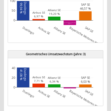
100
Duolingo
SAP SE
99,94 %
46,57 %
Allianz SE
50
Airbus SE
19,20 %
6,97 %
0
Bayerische Motoren Werke AG
-24,21 %
Duolingo
Airbus SE
Allianz SE
Bayerische Motoren Werke AG
SAP SE
Geometrisches Umsatzwachstum (Jahre: 3)
40
Duolingo
41,08 %
Airbus SE
20
SAP SE
Allianz SE
7,71 %
6,03 %
6,34 %
0
Duolingo
Airbus SE
Allianz SE
Bayerische Motoren Werke AG
SAP SE
Bayerische Motoren Werke AG
-2,19 %