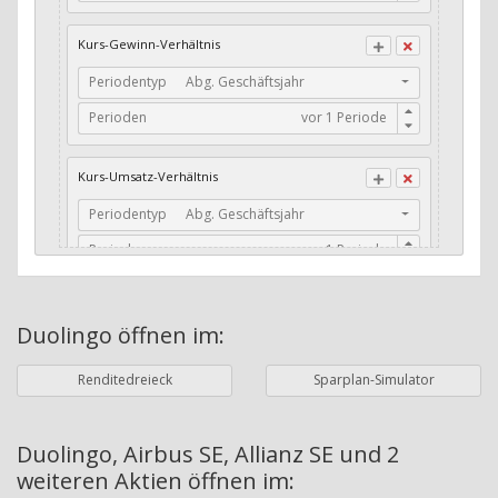
CFO / Total Debt
Kurs-Gewinn-Verhältnis
Current Ratio
Periodentyp
Abg. Geschäftsjahr
Long-Term Debt to Working Capital
Perioden
Dividenden-Check
Erwartetes Dividenden-Wachstum
Kurs-Umsatz-Verhältnis
Stabiles Dividenden-Wachstum
Periodentyp
Abg. Geschäftsjahr
Stabiles Dividenden-Wachstum (TTM)
Perioden
Stabiles Absolutes Dividenden-Wachstum
Marktkapitalisierung
Dividendenkontinuität
Duolingo
öffnen im:
Währung
Bilanzierungswährung
Dividendenkontinuität (Morningstar)
Renditedreieck
Sparplan-Simulator
Dividendenrendite (angekündigt)
ø Nettogewinnmarge
Dividendenrendite (gezahlt)
Periodentyp
Jahre
Duolingo, Airbus SE, Allianz SE und 2
weiteren Aktien
öffnen im:
Adj. Dividendenrendite (Market Cap)
Perioden