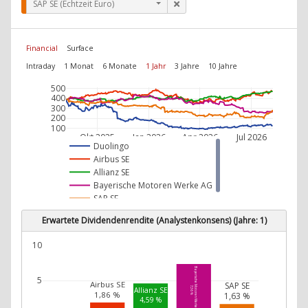
SAP SE (Echtzeit Euro)
Financial
Surface
Intraday
1 Monat
6 Monate
1 Jahr
3 Jahre
10 Jahre
500
400
300
200
100
Okt 2025
Jan 2026
Apr 2026
Jul 2026
Duolingo
Airbus SE
Allianz SE
Bayerische Motoren Werke AG
SAP SE
Erwartete Dividendenrendite (Analystenkonsens) (Jahre: 1)
10
Bayerische Motoren Werke AG
5
Airbus SE
SAP SE
7,36 %
Allianz SE
1,86 %
1,63 %
4,59 %