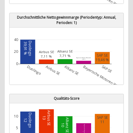
Durchschnittliche Nettogewinnmarge (Periodentyp: Annual,
Perioden: 1)
40
Duolingo
39,91 %
Allianz SE
20
Airbus SE
SAP SE
7,71 %
7,11 %
Bayerische Motoren Werke AG
19,46 %
4,98 %
0
Duolingo
Airbus SE
Allianz SE
Bayerische Motoren Werke AG
SAP SE
Qualitäts-Score
Airbus SE
Duolingo
10
SAP SE
13
Allianz SE
12
11
10
Bayerische Motoren Werke AG
5
7