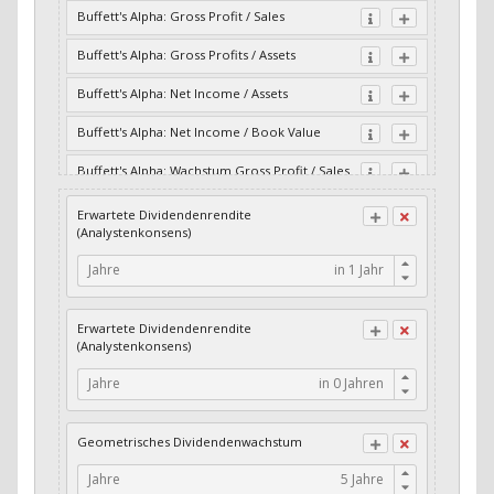
Buffett's Alpha: Gross Profit / Sales
Buffett's Alpha: Gross Profits / Assets
Buffett's Alpha: Net Income / Assets
Buffett's Alpha: Net Income / Book Value
Buffett's Alpha: Wachstum Gross Profit / Sales
Buffett's Alpha: Wachstum Residual Cash Flow
Erwartete Dividendenrendite
/ Assets
(Analystenkonsens)
Buffett's Alpha: Wachstum Residual Gross
Jahre
Profits / Assets
Buffett's Alpha: Wachstum Residual Net
Erwartete Dividendenrendite
Income / Assets
(Analystenkonsens)
Buffett's Alpha: Wachstum Residual Net
Jahre
Income / Book Value
Cash-Quote
Geometrisches Dividendenwachstum
CFO / Interest Expense
Jahre