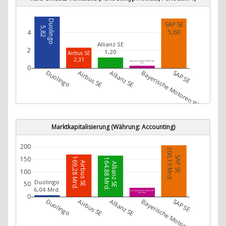
Duolingo
SAP SE
5,82
5,60
4
Allianz SE
2
1,20
Airbus SE
2,31
Bayerische Motoren Werke AG
0,27
0
Duolingo
Airbus SE
Allianz SE
Bayerische Motoren Werke AG
SAP SE
Marktkapitalisierung (Währung: Accounting)
200
206,19 Mrd.
SAP SE
150
169,28 Mrd.
164,88 Mrd.
Airbus SE
Allianz SE
100
Duolingo
50
6,04 Mrd.
Bayerische Motoren Werke AG
35,66 Mrd.
0
Duolingo
Airbus SE
Allianz SE
Bayerische Motoren Werke AG
SAP SE