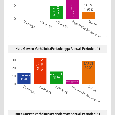
Bayerische Motoren Werke AG
SAP SE
10
17,75 %
Allianz SE
4,90 %
9,91 %
5
0
Duolingo
Airbus SE
Allianz SE
Bayerische Motoren Werke AG
SAP SE
Kurs-Gewinn-Verhältnis (Periodentyp: Annual, Perioden: 1)
30
Airbus SE
SAP SE
32,36
29,09
20
Allianz SE
Duolingo
10
15,70
14,26
Bayerische Motoren Werke AG
0
5,03
Duolingo
Airbus SE
Allianz SE
Bayerische Motoren Werke AG
SAP SE
Kurs-Umsatz-Verhältnis (Periodentyp: Annual, Perioden: 1)