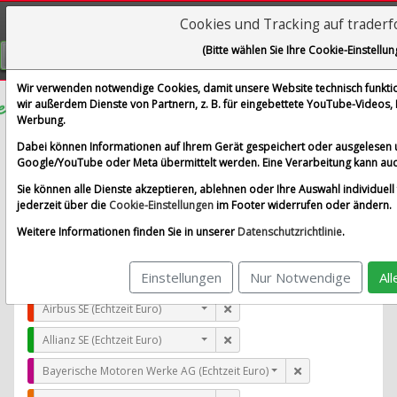
Cookies und Tracking auf trader
Visualizations
(Bitte wählen Sie Ihre Cookie-Einstellun
GRATIS REGISTRIEREN
Wir verwenden notwendige Cookies, damit unsere Website technisch funktion
wir außerdem Dienste von Partnern, z. B. für eingebettete YouTube-Videos
Werbung.
Duolingo
Dabei können Informationen auf Ihrem Gerät gespeichert oder ausgelesen 
im Vergleich mit Airbus SE, Allianz SE, Bayerische Moto
Google/YouTube oder Meta übermittelt werden. Eine Verarbeitung kann auc
Alle Aktien entfernen
Standard-Vergleich
Sie können alle Dienste akzeptieren, ablehnen oder Ihre Auswahl individuell 
Aktualisieren
jederzeit über die
Cookie-Einstellungen
im Footer widerrufen oder ändern.
Weitere Informationen finden Sie in unserer
Datenschutzrichtlinie
.
Einstellungen
Nur Notwendige
Al
Duolingo (Nasdaq)
Airbus SE (Echtzeit Euro)
Allianz SE (Echtzeit Euro)
Bayerische Motoren Werke AG (Echtzeit Euro)