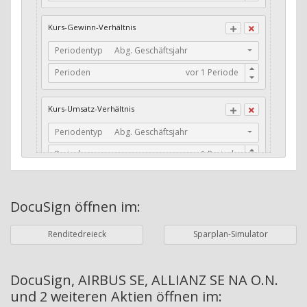
CFO / Total Debt
Kurs-Gewinn-Verhältnis
Current Ratio
Periodentyp
Abg. Geschäftsjahr
Long-Term Debt to Working Capital
Perioden
Dividenden-Check
Erwartetes Dividenden-Wachstum
Kurs-Umsatz-Verhältnis
Stabiles Dividenden-Wachstum
Periodentyp
Abg. Geschäftsjahr
Stabiles Dividenden-Wachstum (TTM)
Perioden
Stabiles Absolutes Dividenden-Wachstum
Marktkapitalisierung
Dividendenkontinuität
DocuSign
öffnen im:
Währung
Bilanzierungswährung
Dividendenkontinuität (Morningstar)
Renditedreieck
Sparplan-Simulator
Dividendenrendite (angekündigt)
ø Nettogewinnmarge
Dividendenrendite (gezahlt)
Periodentyp
Jahre
DocuSign, AIRBUS SE, ALLIANZ SE NA O.N.
und 2 weiteren Aktien
öffnen im:
Adj. Dividendenrendite (Market Cap)
Perioden