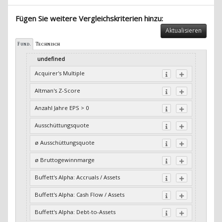
Fügen Sie weitere Vergleichskriterien hinzu:
Aktualisieren
Fund.
Technisch
undefined
Acquirer's Multiple
Altman's Z-Score
Anzahl Jahre EPS > 0
Ausschüttungsquote
ø Ausschüttungsquote
ø Bruttogewinnmarge
Buffett's Alpha: Accruals / Assets
Buffett's Alpha: Cash Flow / Assets
Buffett's Alpha: Debt-to-Assets