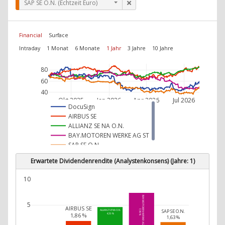
SAP SE O.N. (Echtzeit Euro)
Financial
Surface
Intraday
1 Monat
6 Monate
1 Jahr
3 Jahre
10 Jahre
80
60
40
Okt 2025
Jan 2026
Apr 2026
Jul 2026
DocuSign
AIRBUS SE
ALLIANZ SE NA O.N.
BAY.MOTOREN WERKE AG ST
SAP SE O.N.
Erwartete Dividendenrendite (Analystenkonsens) (Jahre: 1)
10
BAY.MOTOREN WERKE AG ST
5
AIRBUS SE
SAP SE O.N.
7,36 %
ALLIANZ SE NA O.N.
1,86 %
4,59 %
1,63 %