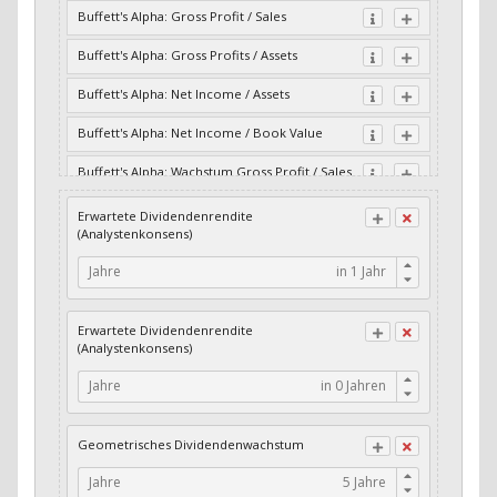
Buffett's Alpha: Gross Profit / Sales
Buffett's Alpha: Gross Profits / Assets
Buffett's Alpha: Net Income / Assets
Buffett's Alpha: Net Income / Book Value
Buffett's Alpha: Wachstum Gross Profit / Sales
Buffett's Alpha: Wachstum Residual Cash Flow
Erwartete Dividendenrendite
/ Assets
(Analystenkonsens)
Buffett's Alpha: Wachstum Residual Gross
Jahre
Profits / Assets
Buffett's Alpha: Wachstum Residual Net
Erwartete Dividendenrendite
Income / Assets
(Analystenkonsens)
Buffett's Alpha: Wachstum Residual Net
Jahre
Income / Book Value
Cash-Quote
Geometrisches Dividendenwachstum
CFO / Interest Expense
Jahre