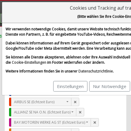
Cookies und Tracking auf tr
Visualizations
(Bitte wählen Sie Ihre Cookie-Ein
GRATIS REGISTRIEREN
Wir verwenden notwendige Cookies, damit unsere Website technisch funktion
Dienste von Partnern, z. B. für eingebettete YouTube-Videos, Reichweiten
DocuSign
Dabei können Informationen auf Ihrem Gerät gespeichert oder ausgelesen 
Google/YouTube oder Meta übermittelt werden. Eine Verarbeitung kann auc
im Vergleich mit AIRBUS SE, ALLIANZ SE NA O.N., BAY.
Sie können alle Dienste akzeptieren, ablehnen oder Ihre Auswahl individuell f
Alle Aktien entfernen
Standard-Vergleich
die
Cookie-Einstellungen
im Footer widerrufen oder ändern.
Aktualisieren
Weitere Informationen finden Sie in unserer
Datenschutzrichtlinie
.
Einstellungen
Nur Notwendige
DocuSign (Echtzeit USD)
AIRBUS SE (Echtzeit Euro)
ALLIANZ SE NA O.N. (Echtzeit Euro)
BAY.MOTOREN WERKE AG ST (Echtzeit Euro)