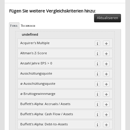
Fügen Sie weitere Vergleichskriterien hinzu:
Aktualisieren
Fund.
Technisch
undefined
Acquirer's Multiple
Altman's Z-Score
Anzahl Jahre EPS > 0
Ausschüttungsquote
ø Ausschüttungsquote
ø Bruttogewinnmarge
Buffett's Alpha: Accruals / Assets
Buffett's Alpha: Cash Flow / Assets
Buffett's Alpha: Debt-to-Assets