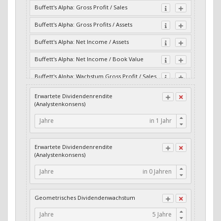
Buffett's Alpha: Gross Profit / Sales
Buffett's Alpha: Gross Profits / Assets
Buffett's Alpha: Net Income / Assets
Buffett's Alpha: Net Income / Book Value
Buffett's Alpha: Wachstum Gross Profit / Sales
Buffett's Alpha: Wachstum Residual Cash Flow
Erwartete Dividendenrendite
/ Assets
(Analystenkonsens)
Buffett's Alpha: Wachstum Residual Gross
Jahre
Profits / Assets
Buffett's Alpha: Wachstum Residual Net
Erwartete Dividendenrendite
Income / Assets
(Analystenkonsens)
Buffett's Alpha: Wachstum Residual Net
Jahre
Income / Book Value
Cash-Quote
Geometrisches Dividendenwachstum
CFO / Interest Expense
Jahre