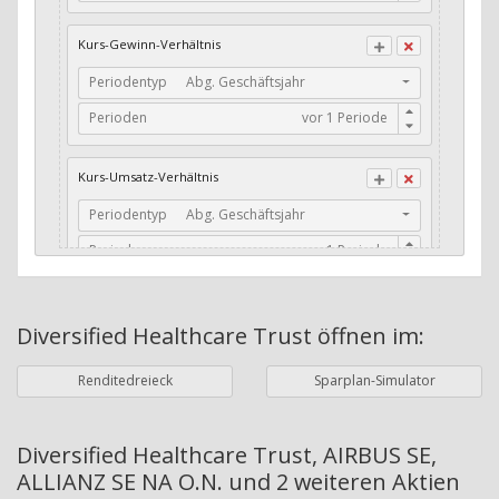
CFO / Total Debt
Kurs-Gewinn-Verhältnis
Current Ratio
Periodentyp
Abg. Geschäftsjahr
Long-Term Debt to Working Capital
Perioden
Dividenden-Check
Erwartetes Dividenden-Wachstum
Kurs-Umsatz-Verhältnis
Stabiles Dividenden-Wachstum
Periodentyp
Abg. Geschäftsjahr
Stabiles Dividenden-Wachstum (TTM)
Perioden
Stabiles Absolutes Dividenden-Wachstum
Marktkapitalisierung
Dividendenkontinuität
Diversified Healthcare Trust
öffnen im:
Währung
Bilanzierungswährung
Dividendenkontinuität (Morningstar)
Renditedreieck
Sparplan-Simulator
Dividendenrendite (angekündigt)
ø Nettogewinnmarge
Dividendenrendite (gezahlt)
Periodentyp
Jahre
Diversified Healthcare Trust, AIRBUS SE,
ALLIANZ SE NA O.N. und 2 weiteren Aktien
Adj. Dividendenrendite (Market Cap)
Perioden