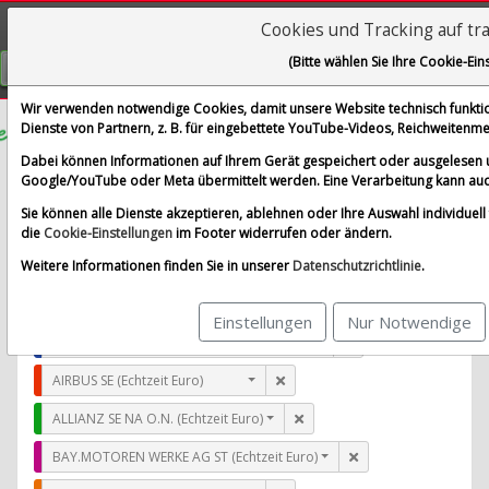
Cookies und Tracking auf tr
Visualizations
(Bitte wählen Sie Ihre Cookie-Ein
GRATIS REGISTRIEREN
Wir verwenden notwendige Cookies, damit unsere Website technisch funktion
Dienste von Partnern, z. B. für eingebettete YouTube-Videos, Reichweiten
Diversified Healthcare Trust
Dabei können Informationen auf Ihrem Gerät gespeichert oder ausgelesen 
Google/YouTube oder Meta übermittelt werden. Eine Verarbeitung kann auc
im Vergleich mit AIRBUS SE, ALLIANZ SE NA O.N., BAY.
Sie können alle Dienste akzeptieren, ablehnen oder Ihre Auswahl individuell f
Alle Aktien entfernen
Standard-Vergleich
die
Cookie-Einstellungen
im Footer widerrufen oder ändern.
Aktualisieren
Weitere Informationen finden Sie in unserer
Datenschutzrichtlinie
.
Einstellungen
Nur Notwendige
Diversified Healthcare Trust (Echtzeit USD)
AIRBUS SE (Echtzeit Euro)
ALLIANZ SE NA O.N. (Echtzeit Euro)
BAY.MOTOREN WERKE AG ST (Echtzeit Euro)