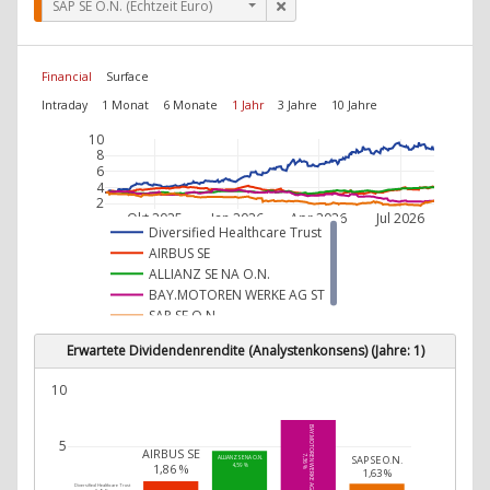
SAP SE O.N. (Echtzeit Euro)
Financial
Surface
Intraday
1 Monat
6 Monate
1 Jahr
3 Jahre
10 Jahre
10
8
6
4
2
Okt 2025
Jan 2026
Apr 2026
Jul 2026
Diversified Healthcare Trust
AIRBUS SE
ALLIANZ SE NA O.N.
BAY.MOTOREN WERKE AG ST
SAP SE O.N.
Erwartete Dividendenrendite (Analystenkonsens) (Jahre: 1)
10
BAY.MOTOREN WERKE AG ST
5
AIRBUS SE
SAP SE O.N.
7,36 %
ALLIANZ SE NA O.N.
1,86 %
4,59 %
1,63 %
Diversified Healthcare Trust