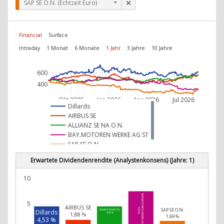
SAP SE O.N. (Echtzeit Euro)
Financial
Surface
Intraday
1 Monat
6 Monate
1 Jahr
3 Jahre
10 Jahre
600
400
Okt 2025
Jan 2026
Apr 2026
Jul 2026
Dillards
AIRBUS SE
ALLIANZ SE NA O.N.
BAY.MOTOREN WERKE AG ST
SAP SE O.N.
Erwartete Dividendenrendite (Analystenkonsens) (Jahre: 1)
10
BAY.MOTOREN WERKE AG ST
5
AIRBUS SE
7,50 %
SAP SE O.N.
Dillards
ALLIANZ SE NA O.N.
1,88 %
4,53 %
1,69 %
4,53 %