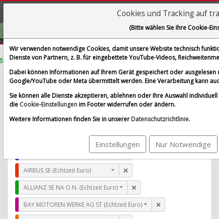
Cookies und Tracking auf tr
Visualizations
(Bitte wählen Sie Ihre Cookie-Ein
GRATIS REGISTRIEREN
Wir verwenden notwendige Cookies, damit unsere Website technisch funktion
Dienste von Partnern, z. B. für eingebettete YouTube-Videos, Reichweiten
Dillards
Dabei können Informationen auf Ihrem Gerät gespeichert oder ausgelesen 
Google/YouTube oder Meta übermittelt werden. Eine Verarbeitung kann auc
im Vergleich mit AIRBUS SE, ALLIANZ SE NA O.N., BAY.
Sie können alle Dienste akzeptieren, ablehnen oder Ihre Auswahl individuell f
Alle Aktien entfernen
Standard-Vergleich
die
Cookie-Einstellungen
im Footer widerrufen oder ändern.
Aktualisieren
Weitere Informationen finden Sie in unserer
Datenschutzrichtlinie
.
Einstellungen
Nur Notwendige
Dillards (Echtzeit USD)
AIRBUS SE (Echtzeit Euro)
ALLIANZ SE NA O.N. (Echtzeit Euro)
BAY.MOTOREN WERKE AG ST (Echtzeit Euro)