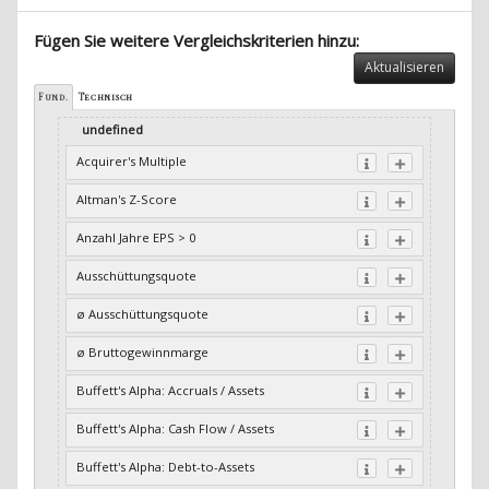
Fügen Sie weitere Vergleichskriterien hinzu:
Aktualisieren
Fund.
Technisch
undefined
Acquirer's Multiple
Altman's Z-Score
Anzahl Jahre EPS > 0
Ausschüttungsquote
ø Ausschüttungsquote
ø Bruttogewinnmarge
Buffett's Alpha: Accruals / Assets
Buffett's Alpha: Cash Flow / Assets
Buffett's Alpha: Debt-to-Assets