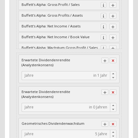
Buffett's Alpha: Gross Profit / Sales
Buffett's Alpha: Gross Profits / Assets
Buffett's Alpha: Net Income / Assets
Buffett's Alpha: Net Income / Book Value
Buffett's Alpha: Wachstum Gross Profit / Sales
Buffett's Alpha: Wachstum Residual Cash Flow
Erwartete Dividendenrendite
/ Assets
(Analystenkonsens)
Buffett's Alpha: Wachstum Residual Gross
Jahre
Profits / Assets
Buffett's Alpha: Wachstum Residual Net
Erwartete Dividendenrendite
Income / Assets
(Analystenkonsens)
Buffett's Alpha: Wachstum Residual Net
Jahre
Income / Book Value
Cash-Quote
Geometrisches Dividendenwachstum
CFO / Interest Expense
Jahre