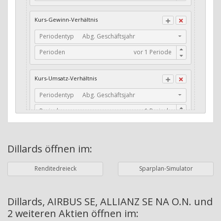
CFO / Total Debt
Kurs-Gewinn-Verhältnis
Current Ratio
Periodentyp
Abg. Geschäftsjahr
Long-Term Debt to Working Capital
Perioden
Dividenden-Check
Erwartetes Dividenden-Wachstum
Kurs-Umsatz-Verhältnis
Stabiles Dividenden-Wachstum
Periodentyp
Abg. Geschäftsjahr
Stabiles Dividenden-Wachstum (TTM)
Perioden
Stabiles Absolutes Dividenden-Wachstum
Marktkapitalisierung
Dividendenkontinuität
Dillards
öffnen im:
Währung
Bilanzierungswährung
Dividendenkontinuität (Morningstar)
Renditedreieck
Sparplan-Simulator
Dividendenrendite (angekündigt)
ø Nettogewinnmarge
Dividendenrendite (gezahlt)
Periodentyp
Jahre
Dillards, AIRBUS SE, ALLIANZ SE NA O.N. und
2 weiteren Aktien
öffnen im:
Adj. Dividendenrendite (Market Cap)
Perioden