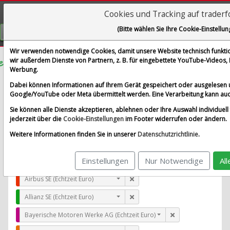
Cookies und Tracking auf trader
Visualizations
(Bitte wählen Sie Ihre Cookie-Einstellun
GRATIS REGISTRIEREN
Wir verwenden notwendige Cookies, damit unsere Website technisch funktion
wir außerdem Dienste von Partnern, z. B. für eingebettete YouTube-Videos
Werbung.
Dentsply Sirona Inc.
Dabei können Informationen auf Ihrem Gerät gespeichert oder ausgelesen 
im Vergleich mit Airbus SE, Allianz SE, Bayerische Moto
Google/YouTube oder Meta übermittelt werden. Eine Verarbeitung kann auc
Alle Aktien entfernen
Standard-Vergleich
Sie können alle Dienste akzeptieren, ablehnen oder Ihre Auswahl individuell 
Aktualisieren
jederzeit über die
Cookie-Einstellungen
im Footer widerrufen oder ändern.
Weitere Informationen finden Sie in unserer
Datenschutzrichtlinie
.
Einstellungen
Nur Notwendige
Al
Dentsply Sirona Inc. (Echtzeit USD)
Airbus SE (Echtzeit Euro)
Allianz SE (Echtzeit Euro)
Bayerische Motoren Werke AG (Echtzeit Euro)