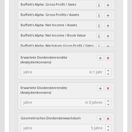
Buffett's Alpha: Gross Profit / Sales
Buffett's Alpha: Gross Profits / Assets
Buffett's Alpha: Net Income / Assets
Buffett's Alpha: Net Income / Book Value
Buffett's Alpha: Wachstum Gross Profit / Sales
Buffett's Alpha: Wachstum Residual Cash Flow
Erwartete Dividendenrendite
/ Assets
(Analystenkonsens)
Buffett's Alpha: Wachstum Residual Gross
Jahre
Profits / Assets
Buffett's Alpha: Wachstum Residual Net
Erwartete Dividendenrendite
Income / Assets
(Analystenkonsens)
Buffett's Alpha: Wachstum Residual Net
Jahre
Income / Book Value
Cash-Quote
Geometrisches Dividendenwachstum
CFO / Interest Expense
Jahre