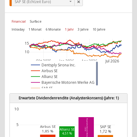
SAP SE (Echtzeit Euro)
Financial
Surface
Intraday
1 Monat
6 Monate
1 Jahr
3 Jahre
10 Jahre
15
10
Okt 2025
Jan 2026
Apr 2026
Jul 2026
Dentsply Sirona Inc.
Airbus SE
Allianz SE
Bayerische Motoren Werke AG
SAP SE
Erwartete Dividendenrendite (Analystenkonsens) (Jahre: 1)
10
Bayerische Motoren Werke AG
5
SAP SE
Airbus SE
7,45 %
Allianz SE
1,85 %
1,72 %
4,51 %