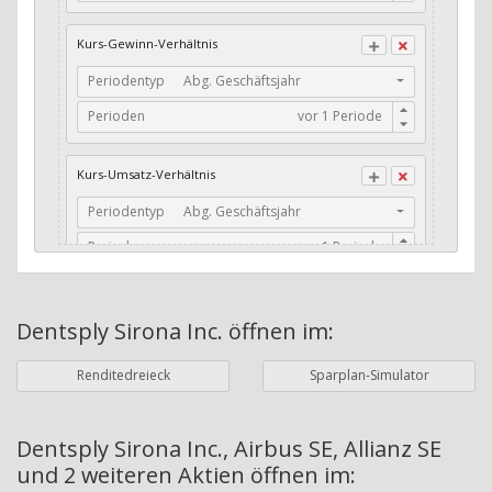
CFO / Total Debt
Kurs-Gewinn-Verhältnis
Current Ratio
Periodentyp
Abg. Geschäftsjahr
Long-Term Debt to Working Capital
Perioden
Dividenden-Check
Erwartetes Dividenden-Wachstum
Kurs-Umsatz-Verhältnis
Stabiles Dividenden-Wachstum
Periodentyp
Abg. Geschäftsjahr
Stabiles Dividenden-Wachstum (TTM)
Perioden
Stabiles Absolutes Dividenden-Wachstum
Marktkapitalisierung
Dividendenkontinuität
Dentsply Sirona Inc.
öffnen im:
Währung
Bilanzierungswährung
Dividendenkontinuität (Morningstar)
Renditedreieck
Sparplan-Simulator
Dividendenrendite (angekündigt)
ø Nettogewinnmarge
Dividendenrendite (gezahlt)
Periodentyp
Jahre
Dentsply Sirona Inc., Airbus SE, Allianz SE
und 2 weiteren Aktien
öffnen im:
Adj. Dividendenrendite (Market Cap)
Perioden