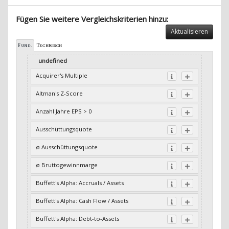
Fügen Sie weitere Vergleichskriterien hinzu:
Aktualisieren
Fund.
Technisch
undefined
Acquirer's Multiple
Altman's Z-Score
Anzahl Jahre EPS > 0
Ausschüttungsquote
ø Ausschüttungsquote
ø Bruttogewinnmarge
Buffett's Alpha: Accruals / Assets
Buffett's Alpha: Cash Flow / Assets
Buffett's Alpha: Debt-to-Assets