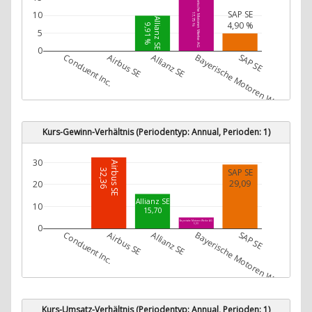
Bayerische Motoren Werke AG
SAP SE
10
17,75 %
Allianz SE
4,90 %
9,91 %
5
0
Conduent Inc.
Airbus SE
Allianz SE
Bayerische Motoren Werke AG
SAP SE
Kurs-Gewinn-Verhältnis (Periodentyp: Annual, Perioden: 1)
30
Airbus SE
SAP SE
32,36
29,09
20
Allianz SE
10
15,70
Bayerische Motoren Werke AG
0
5,03
Conduent Inc.
Airbus SE
Allianz SE
Bayerische Motoren Werke AG
SAP SE
Kurs-Umsatz-Verhältnis (Periodentyp: Annual, Perioden: 1)