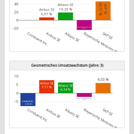
40
46,57 %
Allianz SE
SAP SE
19,20 %
Airbus SE
20
6,97 %
0
−20
Bayerische Motoren Werke AG
-24,21 %
Conduent Inc.
Airbus SE
Allianz SE
Bayerische Motoren Werke AG
SAP SE
Geometrisches Umsatzwachstum (Jahre: 3)
SAP SE
10
6,03 %
Airbus SE
5
Allianz SE
7,71 %
6,34 %
0
Bayerische Motoren Werke AG
−5
-2,19 %
Conduent Inc.
-7,62 %
Conduent Inc.
Airbus SE
Allianz SE
Bayerische Motoren Werke AG
SAP SE