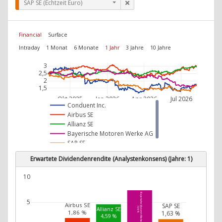
SAP SE (Echtzeit Euro)
Financial
Surface
Intraday
1 Monat
6 Monate
1 Jahr
3 Jahre
10 Jahre
3
2,5
2
1,5
Okt 2025
Jan 2026
Apr 2026
Jul 2026
Conduent Inc.
Airbus SE
Allianz SE
Bayerische Motoren Werke AG
SAP SE
Erwartete Dividendenrendite (Analystenkonsens) (Jahre: 1)
10
Bayerische Motoren Werke AG
5
Airbus SE
SAP SE
7,36 %
Allianz SE
1,86 %
1,63 %
4,59 %