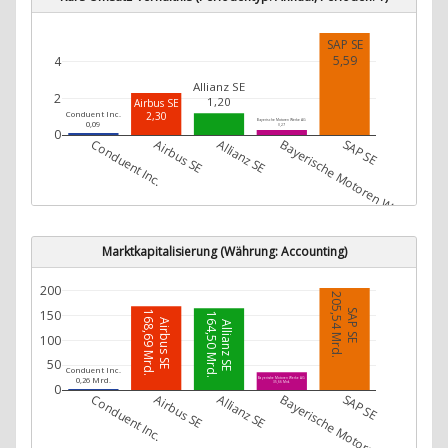
SAP SE
5,59
4
Allianz SE
2
1,20
Airbus SE
2,30
Conduent Inc.
Bayerische Motoren Werke AG
0,09
0,27
0
Conduent Inc.
Airbus SE
Allianz SE
Bayerische Motoren Werke AG
SAP SE
Marktkapitalisierung (Währung: Accounting)
200
205,54 Mrd.
SAP SE
150
168,69 Mrd.
164,50 Mrd.
Airbus SE
Allianz SE
100
50
Conduent Inc.
0,26 Mrd.
Bayerische Motoren Werke AG
35,66 Mrd.
0
Conduent Inc.
Airbus SE
Allianz SE
Bayerische Motoren Werke AG
SAP SE