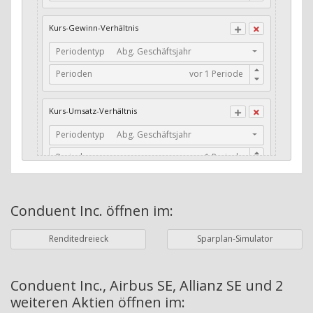
CFO / Total Debt
Kurs-Gewinn-Verhältnis
Current Ratio
Periodentyp
Abg. Geschäftsjahr
Long-Term Debt to Working Capital
Perioden
Dividenden-Check
Erwartetes Dividenden-Wachstum
Kurs-Umsatz-Verhältnis
Stabiles Dividenden-Wachstum
Periodentyp
Abg. Geschäftsjahr
Stabiles Dividenden-Wachstum (TTM)
Perioden
Stabiles Absolutes Dividenden-Wachstum
Marktkapitalisierung
Dividendenkontinuität
Conduent Inc.
öffnen im:
Währung
Bilanzierungswährung
Dividendenkontinuität (Morningstar)
Renditedreieck
Sparplan-Simulator
Dividendenrendite (angekündigt)
ø Nettogewinnmarge
Dividendenrendite (gezahlt)
Periodentyp
Jahre
Conduent Inc., Airbus SE, Allianz SE und 2
weiteren Aktien
öffnen im:
Adj. Dividendenrendite (Market Cap)
Perioden