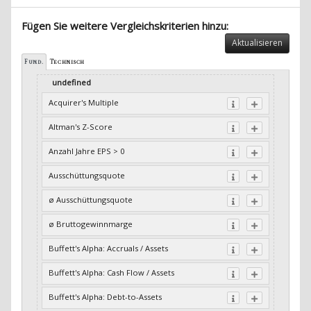
Fügen Sie weitere Vergleichskriterien hinzu:
Aktualisieren
Fund.
Technisch
undefined
Acquirer's Multiple
Altman's Z-Score
Anzahl Jahre EPS > 0
Ausschüttungsquote
ø Ausschüttungsquote
ø Bruttogewinnmarge
Buffett's Alpha: Accruals / Assets
Buffett's Alpha: Cash Flow / Assets
Buffett's Alpha: Debt-to-Assets