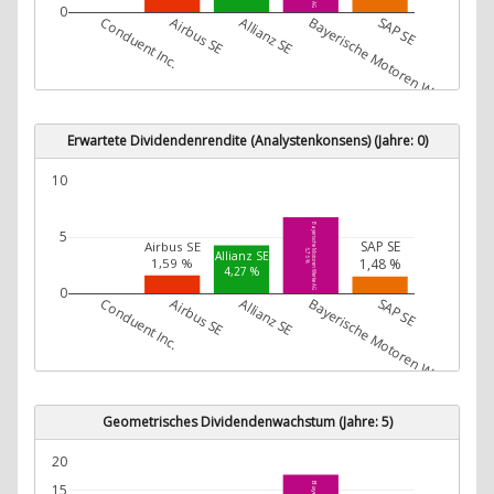
0
Conduent Inc.
Airbus SE
Allianz SE
Bayerische Motoren Werke AG
SAP SE
Erwartete Dividendenrendite (Analystenkonsens) (Jahre: 0)
10
Bayerische Motoren Werke AG
5
SAP SE
Airbus SE
6,76 %
Allianz SE
1,48 %
1,59 %
4,27 %
0
Conduent Inc.
Airbus SE
Allianz SE
Bayerische Motoren Werke AG
SAP SE
Geometrisches Dividendenwachstum (Jahre: 5)
20
15