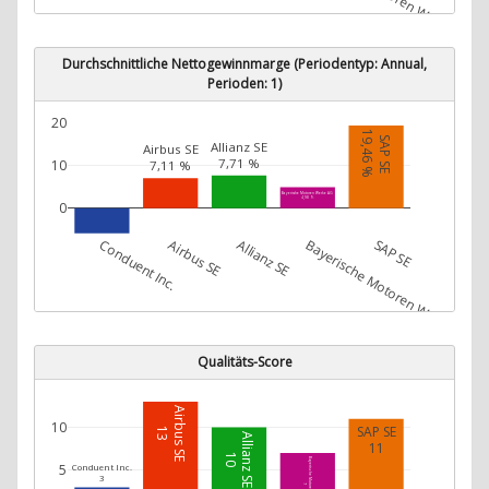
Durchschnittliche Nettogewinnmarge (Periodentyp: Annual,
Perioden: 1)
20
19,46 %
SAP SE
Allianz SE
Airbus SE
7,71 %
10
7,11 %
Bayerische Motoren Werke AG
4,98 %
0
Conduent Inc.
Airbus SE
Allianz SE
Bayerische Motoren Werke AG
SAP SE
Conduent Inc.
-5,92 %
Qualitäts-Score
Airbus SE
10
SAP SE
13
Allianz SE
11
10
Bayerische Motoren Werke AG
5
Conduent Inc.
3
7