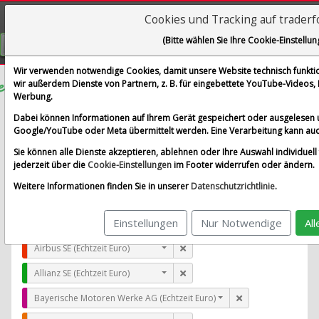
Cookies und Tracking auf trader
Visualizations
(Bitte wählen Sie Ihre Cookie-Einstellun
GRATIS REGISTRIEREN
Wir verwenden notwendige Cookies, damit unsere Website technisch funktion
wir außerdem Dienste von Partnern, z. B. für eingebettete YouTube-Videos
Werbung.
Conduent Inc.
Dabei können Informationen auf Ihrem Gerät gespeichert oder ausgelesen 
im Vergleich mit Airbus SE, Allianz SE, Bayerische Moto
Google/YouTube oder Meta übermittelt werden. Eine Verarbeitung kann auc
Alle Aktien entfernen
Standard-Vergleich
Sie können alle Dienste akzeptieren, ablehnen oder Ihre Auswahl individuell 
Aktualisieren
jederzeit über die
Cookie-Einstellungen
im Footer widerrufen oder ändern.
Weitere Informationen finden Sie in unserer
Datenschutzrichtlinie
.
Einstellungen
Nur Notwendige
Al
Conduent Inc. (Echtzeit USD)
Airbus SE (Echtzeit Euro)
Allianz SE (Echtzeit Euro)
Bayerische Motoren Werke AG (Echtzeit Euro)