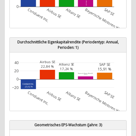
0
Conduent Inc.
Airbus SE
Allianz SE
Bayerische Motoren Werke AG
SAP SE
Durchschnittliche Eigenkapitalrendite (Periodentyp: Annual,
Perioden: 1)
Airbus SE
40
Allianz SE
SAP SE
22,84 %
17,24 %
15,91 %
20
Bayerische Motoren Werke AG
7,07 %
0
Conduent Inc.
−20
-23,62 %
Conduent Inc.
Airbus SE
Allianz SE
Bayerische Motoren Werke AG
SAP SE
Geometrisches EPS-Wachstum (Jahre: 3)