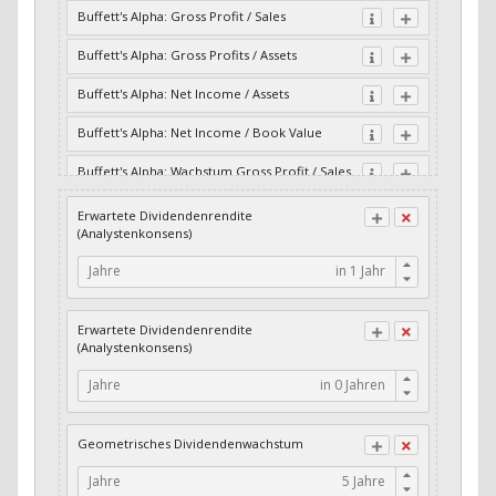
Buffett's Alpha: Gross Profit / Sales
Buffett's Alpha: Gross Profits / Assets
Buffett's Alpha: Net Income / Assets
Buffett's Alpha: Net Income / Book Value
Buffett's Alpha: Wachstum Gross Profit / Sales
Buffett's Alpha: Wachstum Residual Cash Flow
Erwartete Dividendenrendite
/ Assets
(Analystenkonsens)
Buffett's Alpha: Wachstum Residual Gross
Jahre
Profits / Assets
Buffett's Alpha: Wachstum Residual Net
Erwartete Dividendenrendite
Income / Assets
(Analystenkonsens)
Buffett's Alpha: Wachstum Residual Net
Jahre
Income / Book Value
Cash-Quote
Geometrisches Dividendenwachstum
CFO / Interest Expense
Jahre