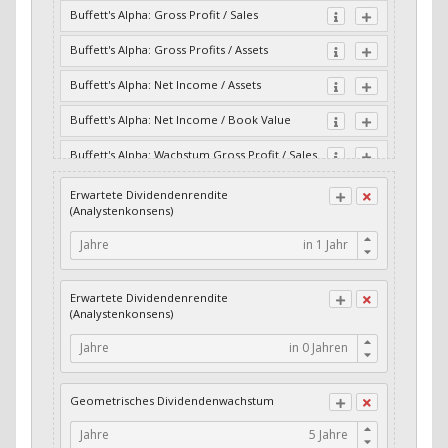
Buffett's Alpha: Gross Profit / Sales
Buffett's Alpha: Gross Profits / Assets
Buffett's Alpha: Net Income / Assets
Buffett's Alpha: Net Income / Book Value
Buffett's Alpha: Wachstum Gross Profit / Sales
Buffett's Alpha: Wachstum Residual Cash Flow
Erwartete Dividendenrendite
/ Assets
(Analystenkonsens)
Buffett's Alpha: Wachstum Residual Gross
Jahre
Profits / Assets
Buffett's Alpha: Wachstum Residual Net
Erwartete Dividendenrendite
Income / Assets
(Analystenkonsens)
Buffett's Alpha: Wachstum Residual Net
Jahre
Income / Book Value
Cash-Quote
Geometrisches Dividendenwachstum
CFO / Interest Expense
Jahre