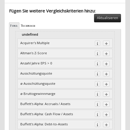
Fügen Sie weitere Vergleichskriterien hinzu:
Aktualisieren
Fund.
Technisch
undefined
Acquirer's Multiple
Altman's Z-Score
Anzahl Jahre EPS > 0
Ausschüttungsquote
ø Ausschüttungsquote
ø Bruttogewinnmarge
Buffett's Alpha: Accruals / Assets
Buffett's Alpha: Cash Flow / Assets
Buffett's Alpha: Debt-to-Assets