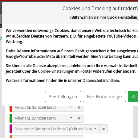
Cookies und Tracking auf trader
Visualizations
(Bitte wählen Sie Ihre Cookie-Einstellun
GRATIS REGISTRIEREN
Wir verwenden notwendige Cookies, damit unsere Website technisch funktion
wir außerdem Dienste von Partnern, z. B. für eingebettete YouTube-Videos
Werbung.
Commscope Holding Co. Inc.
Dabei können Informationen auf Ihrem Gerät gespeichert oder ausgelesen 
im Vergleich mit Airbus SE, Allianz SE, Bayerische Moto
Google/YouTube oder Meta übermittelt werden. Eine Verarbeitung kann auc
Alle Aktien entfernen
Standard-Vergleich
Sie können alle Dienste akzeptieren, ablehnen oder Ihre Auswahl individuell 
Aktualisieren
jederzeit über die
Cookie-Einstellungen
im Footer widerrufen oder ändern.
Weitere Informationen finden Sie in unserer
Datenschutzrichtlinie
.
Einstellungen
Nur Notwendige
Al
Commscope Holding Co. Inc. (Echtzeit USD)
Airbus SE (Echtzeit Euro)
Allianz SE (Echtzeit Euro)
Bayerische Motoren Werke AG (Echtzeit Euro)