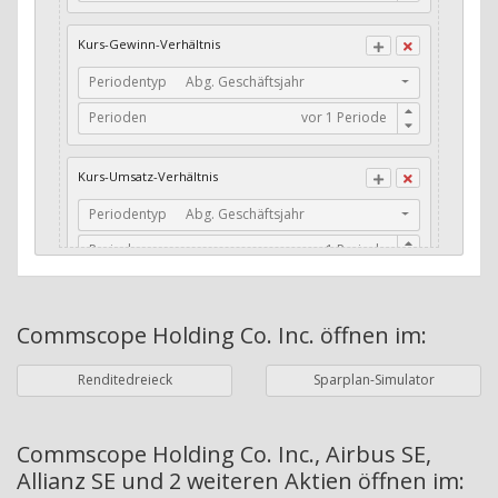
CFO / Total Debt
Kurs-Gewinn-Verhältnis
Current Ratio
Periodentyp
Abg. Geschäftsjahr
Long-Term Debt to Working Capital
Perioden
Dividenden-Check
Erwartetes Dividenden-Wachstum
Kurs-Umsatz-Verhältnis
Stabiles Dividenden-Wachstum
Periodentyp
Abg. Geschäftsjahr
Stabiles Dividenden-Wachstum (TTM)
Perioden
Stabiles Absolutes Dividenden-Wachstum
Marktkapitalisierung
Dividendenkontinuität
Commscope Holding Co. Inc.
öffnen im:
Währung
Bilanzierungswährung
Dividendenkontinuität (Morningstar)
Renditedreieck
Sparplan-Simulator
Dividendenrendite (angekündigt)
ø Nettogewinnmarge
Dividendenrendite (gezahlt)
Periodentyp
Jahre
Commscope Holding Co. Inc., Airbus SE,
Allianz SE und 2 weiteren Aktien
öffnen im:
Adj. Dividendenrendite (Market Cap)
Perioden