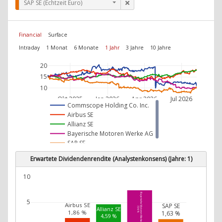
SAP SE (Echtzeit Euro)
Financial
Surface
Intraday
1 Monat
6 Monate
1 Jahr
3 Jahre
10 Jahre
20
15
10
Okt 2025
Jan 2026
Apr 2026
Jul 2026
Commscope Holding Co. Inc.
Airbus SE
Allianz SE
Bayerische Motoren Werke AG
SAP SE
Erwartete Dividendenrendite (Analystenkonsens) (Jahre: 1)
10
Bayerische Motoren Werke AG
5
Airbus SE
SAP SE
7,36 %
Allianz SE
1,86 %
1,63 %
4,59 %