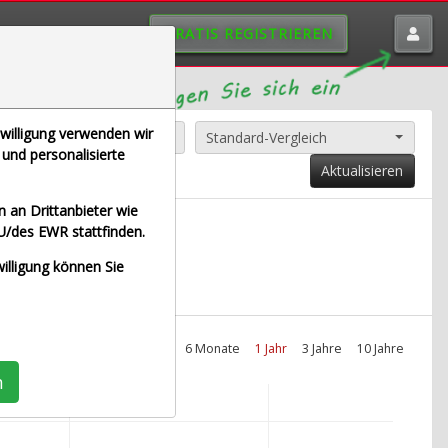
GRATIS REGISTRIEREN
nwilligung verwenden wir
Alle Aktien entfernen
Standard-Vergleich
und personalisierte
Aktualisieren
 an Drittanbieter wie
U/des EWR stattfinden.
htzeit Euro)
willigung können Sie
Intraday
1 Monat
6 Monate
1 Jahr
3 Jahre
10 Jahre
n