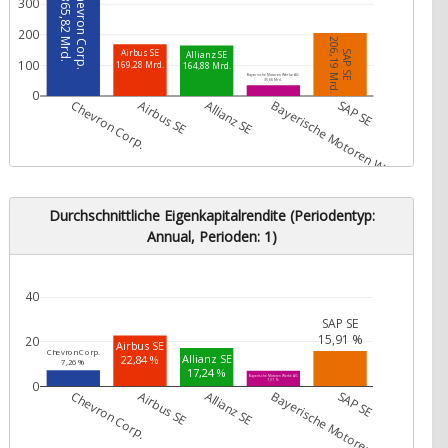
Chevron Corp.
365,82 Mrd.
300
200
206,19 Mrd.
Airbus SE
SAP SE
Allianz SE
100
169,28 Mrd.
164,88 Mrd.
Bayerische Motoren Werke AG
35,66 Mrd.
0
Chevron Corp.
Airbus SE
Allianz SE
Bayerische Motoren Werke AG
SAP SE
Durchschnittliche Eigenkapitalrendite (Periodentyp:
Annual, Perioden: 1)
40
SAP SE
15,91 %
20
Airbus SE
Chevron Corp.
Allianz SE
22,84 %
7,26 %
17,24 %
Bayerische Motoren Werke AG
7,07 %
0
Chevron Corp.
Airbus SE
Allianz SE
Bayerische Motoren Werke AG
SAP SE