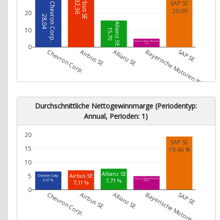
Airbus SE
32,36
SAP SE
Chevron Corp.
29,09
20
28,04
Allianz SE
10
15,70
Bayerische Motoren Werke AG
5,03
0
Chevron Corp.
Airbus SE
Allianz SE
Bayerische Motoren Werke A
SAP SE
Durchschnittliche Nettogewinnmarge (Periodentyp:
Annual, Perioden: 1)
20
SAP SE
15
19,46 %
10
Allianz SE
Airbus SE
5
Chevron Corp.
7,71 %
Bayerische Motoren Werke AG
6,67 %
7,11 %
4,98 %
0
Chevron Corp.
Airbus SE
Allianz SE
Bayerische Motoren Werke A
SAP SE