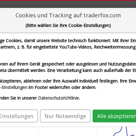
aderFox für mächtige Research-Tools
Cookies und Tracking auf traderfox.com
(Bitte wählen Sie Ihre Cookie-Einstellungen)
 Cookies, damit unsere Website technisch funktioniert. Mit Ihrer Ei
rtnern, z. B. für eingebettete YouTube-Videos, Reichweitenmessung 
che Motoren Werke AG und 1 weitere Aktie
nen auf Ihrem Gerät gespeichert oder ausgelesen und Nutzungsdaten
a übermittelt werden. Eine Verarbeitung kann auch außerhalb der E
o)
Airbus SE (Echtzeit Euro)
Allianz SE (Ec
kzeptieren, ablehnen oder Ihre Auswahl individuell festlegen. Ihre Ein
AG (Echtzeit Euro)
SAP SE (Echtzeit Euro)
-Einstellungen
im Footer widerrufen oder ändern.
nden Sie in unserer
Datenschutzrichtlinie
.
Einstellungen
Nur Notwendige
Alle akzeptiere