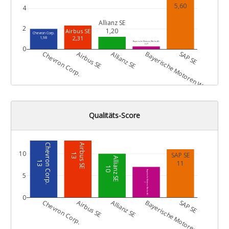
5,60
4
Allianz SE
2
1,20
Airbus SE
Chevron Corp.
2,31
1,98
Bayerische Motoren Werke AG
0,27
0
G
Chevron Corp.
Airbus SE
Allianz SE
Bayerische Motoren Werke AG
SAP SE
Qualitäts-Score
Chevron Corp.
Airbus SE
10
SAP SE
13
Allianz SE
11
13
10
Bayerische Motoren Werke AG
5
7
0
G
Chevron Corp.
Airbus SE
Allianz SE
Bayerische Motoren Werke AG
SAP SE