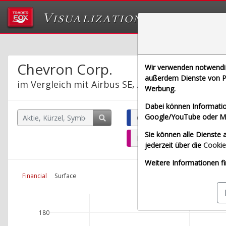
Visualizations
Das Labor von Tr
Chevron Corp.
Wir verwenden notwendige
außerdem Dienste von Pa
im Vergleich mit Airbus SE, Allianz SE, Bayeris
Werbung.
Dabei können Informatio
Google/YouTube oder Met
Chevron Corp. (Echtzeit Eur
Sie können alle Dienste a
Bayerische Motoren Werke 
jederzeit über die
Cookie
Weitere Informationen fi
Financial
Surface
180