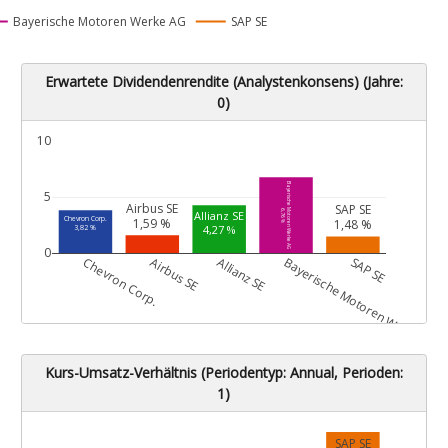
Bayerische Motoren Werke AG
SAP SE
Erwartete Dividendenrendite (Analystenkonsens) (Jahre:
0)
10
Bayerische Motoren Werke AG
5
Airbus SE
SAP SE
6,76 %
Allianz SE
Chevron Corp.
1,59 %
1,48 %
4,27 %
3,82 %
0
G
Chevron Corp.
Airbus SE
Allianz SE
Bayerische Motoren Werke AG
SAP SE
Kurs-Umsatz-Verhältnis (Periodentyp: Annual, Perioden:
1)
SAP SE