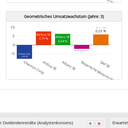
Geometrisches Umsatzwachstum (Jahre: 3)
SAP SE
10
6,03 %
Airbus SE
5
Allianz SE
7,71 %
6,34 %
0
Bayerische Motoren Werke AG
-2,19 %
−5
Chevron Corp.
-7,85 %
G
Chevron Corp.
Airbus SE
Allianz SE
Bayerische Motoren Werke AG
SAP SE
e Dividendenrendite (Analystenkonsens)
Erwartet