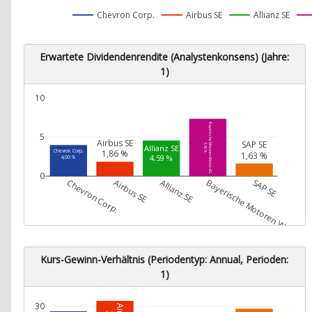
Chevron Corp.
Airbus SE
Allianz SE
Erwartete Dividendenrendite (Analystenkonsens) (Jahre:
1)
10
Bayerische Motoren Werke AG
5
Airbus SE
SAP SE
7,36 %
Allianz SE
Chevron Corp.
1,86 %
1,63 %
4,59 %
4,00 %
0
Chevron Corp.
Airbus SE
Allianz SE
Bayerische Motoren Werke A
SAP SE
Kurs-Gewinn-Verhältnis (Periodentyp: Annual, Perioden:
1)
30