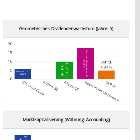
Geometrisches Dividendenwachstum (Jahre: 5)
20
Bayerische Motoren Werke AG
15
10
SAP SE
17,75 %
Allianz SE
4,90 %
9,91 %
5
Chevron Corp.
5,80 %
0
Chevron Corp.
Airbus SE
Allianz SE
Bayerische Motoren Werke AG
SAP SE
Marktkapitalisierung (Währung: Accounting)