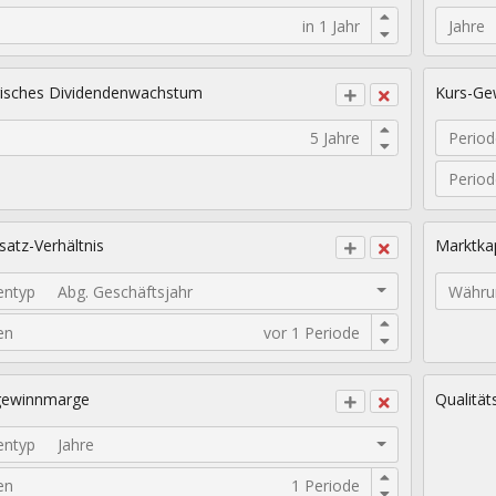
Jahre
isches Dividendenwachstum
Kurs-Gew
Period
Perio
atz-Verhältnis
Marktkap
entyp
Abg. Geschäftsjahr
Währu
en
gewinnmarge
Qualität
entyp
Jahre
en