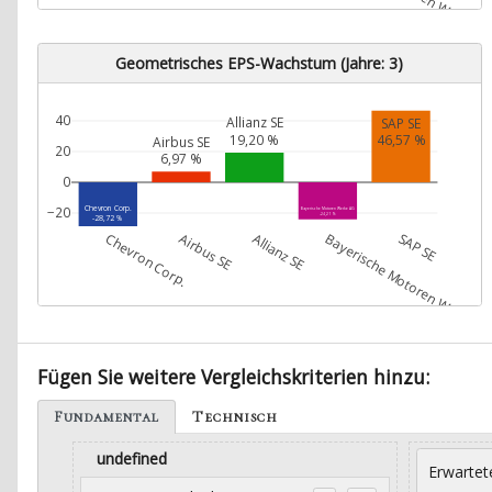
Geometrisches EPS-Wachstum (Jahre: 3)
40
Allianz SE
SAP SE
19,20 %
46,57 %
Airbus SE
20
6,97 %
0
Chevron Corp.
−20
Bayerische Motoren Werke AG
-24,21 %
-28,72 %
Chevron Corp.
Airbus SE
Allianz SE
Bayerische Motoren Werke A
SAP SE
Fügen Sie weitere Vergleichskriterien hinzu:
Fundamental
Technisch
undefined
Erwartet