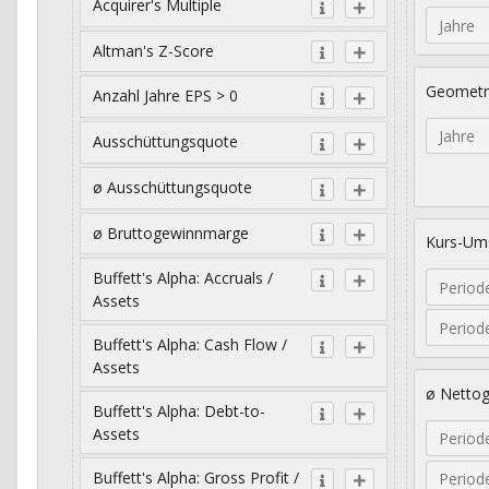
Acquirer's Multiple
Jahre
Altman's Z-Score
Geometr
Anzahl Jahre EPS > 0
Jahre
Ausschüttungsquote
ø Ausschüttungsquote
ø Bruttogewinnmarge
Kurs-Ums
Buffett's Alpha: Accruals /
Period
Assets
Period
Buffett's Alpha: Cash Flow /
Assets
ø Netto
Buffett's Alpha: Debt-to-
Assets
Period
Buffett's Alpha: Gross Profit /
Period