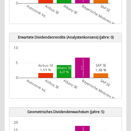
0
Autozone Inc.
Airbus SE
Allianz SE
Bayerische Motoren Werke AG
SAP SE
Erwartete Dividendenrendite (Analystenkonsens) (Jahre: 0)
10
Bayerische Motoren Werke AG
5
SAP SE
Airbus SE
6,76 %
Allianz SE
1,48 %
1,59 %
4,27 %
0
Autozone Inc.
Airbus SE
Allianz SE
Bayerische Motoren Werke AG
SAP SE
Geometrisches Dividendenwachstum (Jahre: 5)
20
15