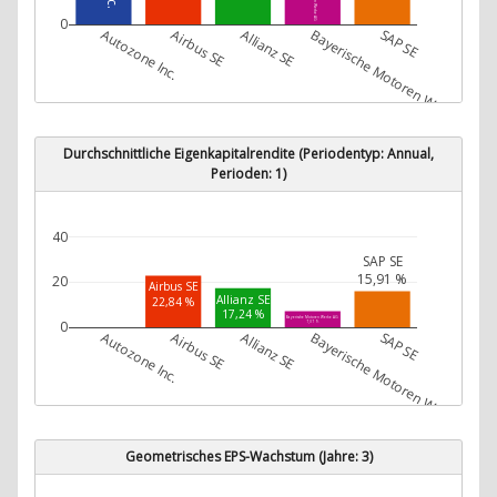
0
Autozone Inc.
Airbus SE
Allianz SE
Bayerische Motoren Werke AG
SAP SE
Durchschnittliche Eigenkapitalrendite (Periodentyp: Annual,
Perioden: 1)
40
SAP SE
15,91 %
20
Airbus SE
Allianz SE
22,84 %
17,24 %
Bayerische Motoren Werke AG
0
7,07 %
Autozone Inc.
Airbus SE
Allianz SE
Bayerische Motoren Werke AG
SAP SE
Geometrisches EPS-Wachstum (Jahre: 3)