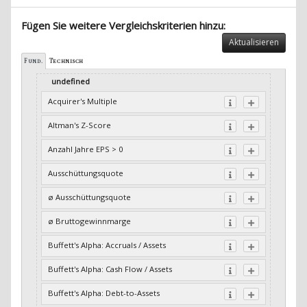
Fügen Sie weitere Vergleichskriterien hinzu:
Aktualisieren
Fund.
Technisch
undefined
Acquirer's Multiple
Altman's Z-Score
Anzahl Jahre EPS > 0
Ausschüttungsquote
ø Ausschüttungsquote
ø Bruttogewinnmarge
Buffett's Alpha: Accruals / Assets
Buffett's Alpha: Cash Flow / Assets
Buffett's Alpha: Debt-to-Assets