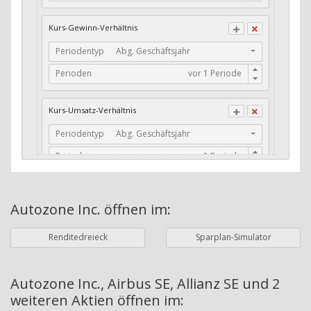
CFO / Total Debt
Kurs-Gewinn-Verhältnis
Current Ratio
Periodentyp
Abg. Geschäftsjahr
Long-Term Debt to Working Capital
Perioden
Dividenden-Check
Erwartetes Dividenden-Wachstum
Kurs-Umsatz-Verhältnis
Stabiles Dividenden-Wachstum
Periodentyp
Abg. Geschäftsjahr
Stabiles Dividenden-Wachstum (TTM)
Perioden
Stabiles Absolutes Dividenden-Wachstum
Marktkapitalisierung
Dividendenkontinuität
Autozone Inc.
öffnen im:
Währung
Bilanzierungswährung
Dividendenkontinuität (Morningstar)
Renditedreieck
Sparplan-Simulator
Dividendenrendite (angekündigt)
ø Nettogewinnmarge
Dividendenrendite (gezahlt)
Periodentyp
Jahre
Autozone Inc., Airbus SE, Allianz SE und 2
weiteren Aktien
öffnen im:
Adj. Dividendenrendite (Market Cap)
Perioden