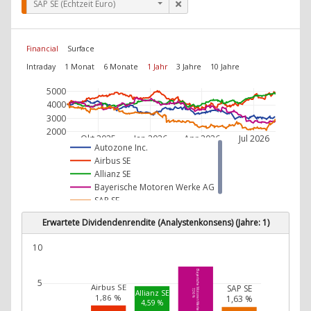
SAP SE (Echtzeit Euro)
Financial
Surface
Intraday
1 Monat
6 Monate
1 Jahr
3 Jahre
10 Jahre
5000
4000
3000
2000
Okt 2025
Jan 2026
Apr 2026
Jul 2026
Autozone Inc.
Airbus SE
Allianz SE
Bayerische Motoren Werke AG
SAP SE
Erwartete Dividendenrendite (Analystenkonsens) (Jahre: 1)
10
Bayerische Motoren Werke AG
5
Airbus SE
SAP SE
7,36 %
Allianz SE
1,86 %
1,63 %
4,59 %