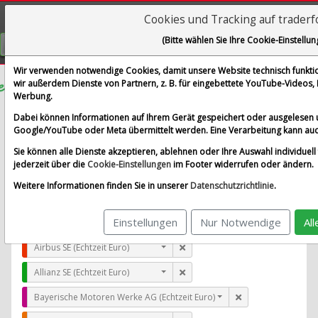
Cookies und Tracking auf trader
Visualizations
(Bitte wählen Sie Ihre Cookie-Einstellun
GRATIS REGISTRIEREN
Wir verwenden notwendige Cookies, damit unsere Website technisch funktion
wir außerdem Dienste von Partnern, z. B. für eingebettete YouTube-Videos
Werbung.
Autozone Inc.
Dabei können Informationen auf Ihrem Gerät gespeichert oder ausgelesen 
im Vergleich mit Airbus SE, Allianz SE, Bayerische Moto
Google/YouTube oder Meta übermittelt werden. Eine Verarbeitung kann auc
Alle Aktien entfernen
Standard-Vergleich
Sie können alle Dienste akzeptieren, ablehnen oder Ihre Auswahl individuell 
Aktualisieren
jederzeit über die
Cookie-Einstellungen
im Footer widerrufen oder ändern.
Weitere Informationen finden Sie in unserer
Datenschutzrichtlinie
.
Einstellungen
Nur Notwendige
Al
Autozone Inc. (Echtzeit USD)
Airbus SE (Echtzeit Euro)
Allianz SE (Echtzeit Euro)
Bayerische Motoren Werke AG (Echtzeit Euro)