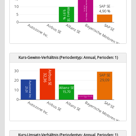
Bayerische Motoren Werke AG
SAP SE
10
17,75 %
Allianz SE
4,90 %
9,91 %
5
0
Autozone Inc.
Airbus SE
Allianz SE
Bayerische Motoren Werke AG
SAP SE
Kurs-Gewinn-Verhältnis (Periodentyp: Annual, Perioden: 1)
30
Airbus SE
SAP SE
32,36
29,09
20
Autozone Inc.
Allianz SE
21,01
10
15,70
Bayerische Motoren Werke AG
0
5,03
Autozone Inc.
Airbus SE
Allianz SE
Bayerische Motoren Werke AG
SAP SE
Kurs-Umsatz-Verhältnis (Periodentyp: Annual, Perioden: 1)