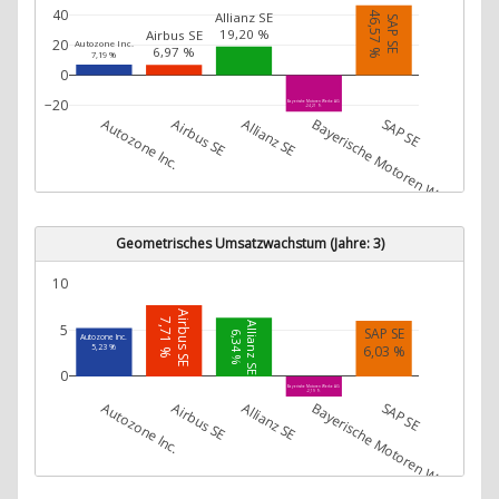
40
46,57 %
Allianz SE
SAP SE
19,20 %
Airbus SE
20
Autozone Inc.
6,97 %
7,19 %
0
−20
Bayerische Motoren Werke AG
-24,21 %
Autozone Inc.
Airbus SE
Allianz SE
Bayerische Motoren Werke AG
SAP SE
Geometrisches Umsatzwachstum (Jahre: 3)
10
Airbus SE
7,71 %
Allianz SE
5
SAP SE
6,34 %
Autozone Inc.
6,03 %
5,23 %
0
Bayerische Motoren Werke AG
-2,19 %
Autozone Inc.
Airbus SE
Allianz SE
Bayerische Motoren Werke AG
SAP SE