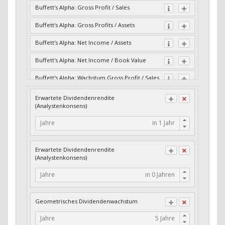
Buffett's Alpha: Gross Profit / Sales
Buffett's Alpha: Gross Profits / Assets
Buffett's Alpha: Net Income / Assets
Buffett's Alpha: Net Income / Book Value
Buffett's Alpha: Wachstum Gross Profit / Sales
Buffett's Alpha: Wachstum Residual Cash Flow
Erwartete Dividendenrendite
/ Assets
(Analystenkonsens)
Buffett's Alpha: Wachstum Residual Gross
Jahre
Profits / Assets
Buffett's Alpha: Wachstum Residual Net
Erwartete Dividendenrendite
Income / Assets
(Analystenkonsens)
Buffett's Alpha: Wachstum Residual Net
Jahre
Income / Book Value
Cash-Quote
Geometrisches Dividendenwachstum
CFO / Interest Expense
Jahre