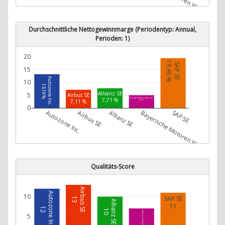
Durchschnittliche Nettogewinnmarge (Periodentyp: Annual,
Perioden: 1)
20
19,46 %
SAP SE
15
Autozone Inc.
10
13,19 %
Allianz SE
5
Airbus SE
7,71 %
Bayerische Motoren Werke AG
7,11 %
4,98 %
0
Autozone Inc.
Airbus SE
Allianz SE
Bayerische Motoren Werke AG
SAP SE
Qualitäts-Score
Airbus SE
Autozone Inc.
10
SAP SE
13
Allianz SE
11
12
10
Bayerische Motoren Werke AG
5
7