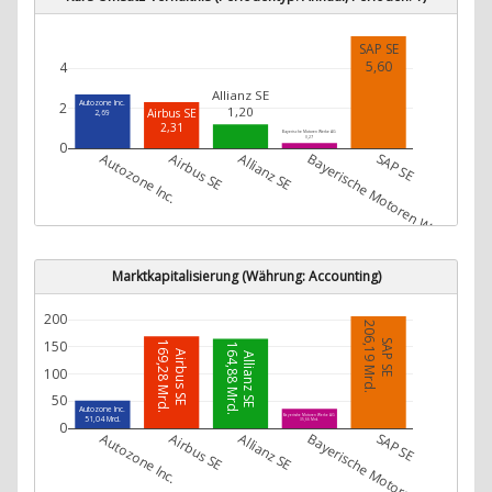
SAP SE
5,60
4
Allianz SE
Autozone Inc.
2
1,20
Airbus SE
2,69
2,31
Bayerische Motoren Werke AG
0,27
0
Autozone Inc.
Airbus SE
Allianz SE
Bayerische Motoren Werke AG
SAP SE
Marktkapitalisierung (Währung: Accounting)
200
206,19 Mrd.
SAP SE
150
169,28 Mrd.
164,88 Mrd.
Airbus SE
Allianz SE
100
50
Autozone Inc.
Bayerische Motoren Werke AG
51,04 Mrd.
35,66 Mrd.
0
Autozone Inc.
Airbus SE
Allianz SE
Bayerische Motoren Werke AG
SAP SE