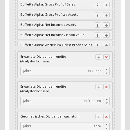
Buffett's Alpha: Gross Profit / Sales
Buffett's Alpha: Gross Profits / Assets
Buffett's Alpha: Net Income / Assets
Buffett's Alpha: Net Income / Book Value
Buffett's Alpha: Wachstum Gross Profit / Sales
Buffett's Alpha: Wachstum Residual Cash Flow
Erwartete Dividendenrendite
/ Assets
(Analystenkonsens)
Buffett's Alpha: Wachstum Residual Gross
Jahre
Profits / Assets
Buffett's Alpha: Wachstum Residual Net
Erwartete Dividendenrendite
Income / Assets
(Analystenkonsens)
Buffett's Alpha: Wachstum Residual Net
Jahre
Income / Book Value
Cash-Quote
Geometrisches Dividendenwachstum
CFO / Interest Expense
Jahre