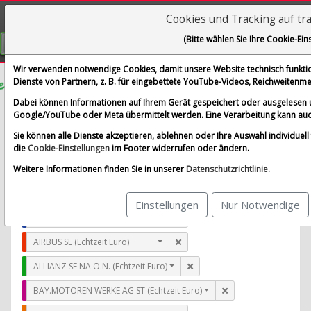
Cookies und Tracking auf tr
Visualizations
(Bitte wählen Sie Ihre Cookie-Ein
GRATIS REGISTRIEREN
Wir verwenden notwendige Cookies, damit unsere Website technisch funktion
Dienste von Partnern, z. B. für eingebettete YouTube-Videos, Reichweiten
Antares Pharma Inc.
Dabei können Informationen auf Ihrem Gerät gespeichert oder ausgelesen 
Google/YouTube oder Meta übermittelt werden. Eine Verarbeitung kann auc
im Vergleich mit AIRBUS SE, ALLIANZ SE NA O.N., BAY.
Sie können alle Dienste akzeptieren, ablehnen oder Ihre Auswahl individuell f
Alle Aktien entfernen
Standard-Vergleich
die
Cookie-Einstellungen
im Footer widerrufen oder ändern.
Aktualisieren
Weitere Informationen finden Sie in unserer
Datenschutzrichtlinie
.
Einstellungen
Nur Notwendige
Antares Pharma Inc. (gettex)
AIRBUS SE (Echtzeit Euro)
ALLIANZ SE NA O.N. (Echtzeit Euro)
BAY.MOTOREN WERKE AG ST (Echtzeit Euro)