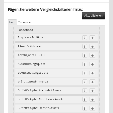
Fügen Sie weitere Vergleichskriterien hinzu:
Aktualisieren
Fund.
Technisch
undefined
Acquirer's Multiple
Altman's Z-Score
Anzahl Jahre EPS > 0
Ausschüttungsquote
ø Ausschüttungsquote
ø Bruttogewinnmarge
Buffett's Alpha: Accruals / Assets
Buffett's Alpha: Cash Flow / Assets
Buffett's Alpha: Debt-to-Assets