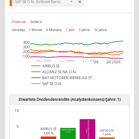
SAP SE O.N. (Echtzeit Euro)
Financial
Surface
Intraday
1 Monat
6 Monate
1 Jahr
3 Jahre
10 Jahre
400
300
200
100
Okt 2025
Jan 2026
Apr 2026
Jul 2026
AIRBUS SE
ALLIANZ SE NA O.N.
BAY.MOTOREN WERKE AG ST
SAP SE O.N.
Erwartete Dividendenrendite (Analystenkonsens) (Jahre: 1)
10
BAY.MOTOREN WERKE AG ST
5
AIRBUS SE
SAP SE O.N.
7,36 %
ALLIANZ SE NA O.N.
1,86 %
4,59 %
1,63 %