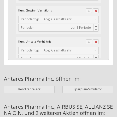
CFO / Total Debt
Kurs-Gewinn-Verhältnis
Current Ratio
Periodentyp
Abg. Geschäftsjahr
Long-Term Debt to Working Capital
Perioden
Dividenden-Check
Erwartetes Dividenden-Wachstum
Kurs-Umsatz-Verhältnis
Stabiles Dividenden-Wachstum
Periodentyp
Abg. Geschäftsjahr
Stabiles Dividenden-Wachstum (TTM)
Perioden
Stabiles Absolutes Dividenden-Wachstum
Marktkapitalisierung
Dividendenkontinuität
Antares Pharma Inc.
öffnen im:
Währung
Bilanzierungswährung
Dividendenkontinuität (Morningstar)
Renditedreieck
Sparplan-Simulator
Dividendenrendite (angekündigt)
ø Nettogewinnmarge
Dividendenrendite (gezahlt)
Periodentyp
Jahre
Antares Pharma Inc., AIRBUS SE, ALLIANZ SE
NA O.N. und 2 weiteren Aktien
öffnen im:
Adj. Dividendenrendite (Market Cap)
Perioden