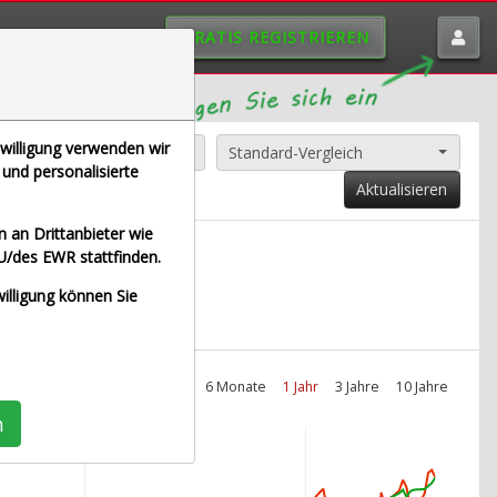
GRATIS REGISTRIEREN
nwilligung verwenden wir
Alle Aktien entfernen
Standard-Vergleich
und personalisierte
Aktualisieren
 an Drittanbieter wie
U/des EWR stattfinden.
tzeit Euro)
willigung können Sie
Intraday
1 Monat
6 Monate
1 Jahr
3 Jahre
10 Jahre
n