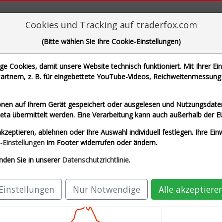
aderFox für mächtige Research-Tools
Cookies und Tracking auf traderfox.com
(Bitte wählen Sie Ihre Cookie-Einstellungen)
 Cookies, damit unsere Website technisch funktioniert. Mit Ihrer Ei
rtnern, z. B. für eingebettete YouTube-Videos, Reichweitenmessung 
che Motoren Werke AG und 1 weitere Aktie
nen auf Ihrem Gerät gespeichert oder ausgelesen und Nutzungsdaten
a übermittelt werden. Eine Verarbeitung kann auch außerhalb der E
D)
Airbus SE (Echtzeit Euro)
Allianz SE (Ech
kzeptieren, ablehnen oder Ihre Auswahl individuell festlegen. Ihre Ein
AG (Echtzeit Euro)
SAP SE (Echtzeit Euro)
-Einstellungen
im Footer widerrufen oder ändern.
nden Sie in unserer
Datenschutzrichtlinie
.
Einstellungen
Nur Notwendige
Alle akzeptiere