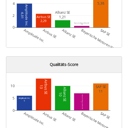
5,38
4
Amplitude Inc.
Allianz SE
4,01
2
1,21
Airbus SE
2,29
Bayerische Motoren Werke AG
0,26
0
G
Amplitude Inc.
Airbus SE
Allianz SE
Bayerische Motoren Werke AG
SAP SE
Qualitäts-Score
Airbus SE
10
SAP SE
13
Allianz SE
11
10
Bayerische Motoren Werke AG
5
Amplitude Inc.
6
7
0
G
Amplitude Inc.
Airbus SE
Allianz SE
Bayerische Motoren Werke AG
SAP SE