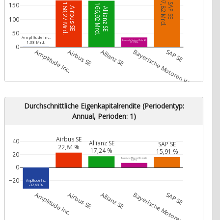
197,82 Mrd.
150
SAP SE
168,27 Mrd.
166,92 Mrd.
Airbus SE
Allianz SE
100
50
Amplitude Inc.
Bayerische Motoren Werke AG
1,38 Mrd.
35,07 Mrd.
0
Amplitude Inc.
Airbus SE
Allianz SE
Bayerische Motoren Werke AG
SAP SE
Durchschnittliche Eigenkapitalrendite (Periodentyp:
Annual, Perioden: 1)
Airbus SE
40
Allianz SE
SAP SE
22,84 %
17,24 %
15,91 %
20
Bayerische Motoren Werke AG
7,07 %
0
−20
Amplitude Inc.
-32,68 %
Amplitude Inc.
Airbus SE
Allianz SE
Bayerische Motoren Werke AG
SAP SE