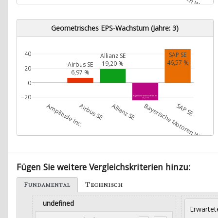
Geometrisches EPS-Wachstum (Jahre: 3)
40
SAP SE
Allianz SE
46,57 %
19,20 %
Airbus SE
20
6,97 %
0
−20
Bayerische Motoren Werke AG
-24,21 %
Amplitude Inc.
Airbus SE
Allianz SE
Bayerische Motoren Werke A
SAP SE
Fügen Sie weitere Vergleichskriterien hinzu:
Fundamental
Technisch
undefined
Erwartet