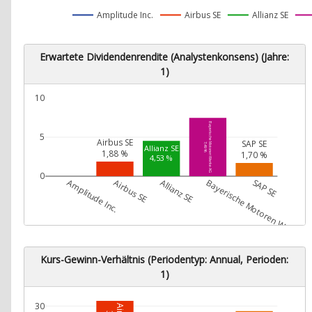
Amplitude Inc.
Airbus SE
Allianz SE
Erwartete Dividendenrendite (Analystenkonsens) (Jahre:
1)
10
Bayerische Motoren Werke AG
5
Airbus SE
SAP SE
7,49 %
Allianz SE
1,88 %
1,70 %
4,53 %
0
Amplitude Inc.
Airbus SE
Allianz SE
Bayerische Motoren Werke A
SAP SE
Kurs-Gewinn-Verhältnis (Periodentyp: Annual, Perioden:
1)
30