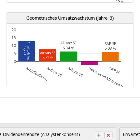
Geometrisches Umsatzwachstum (Jahre: 3)
20
15
Allianz SE
SAP SE
Amplitude Inc.
10
6,34 %
6,03 %
12,97 %
Airbus SE
5
7,71 %
0
G
Amplitude Inc.
Airbus SE
Allianz SE
Bayerische Motoren Werke AG
SAP SE
Bayerische Motoren Werke AG
-2,19 %
e Dividendenrendite (Analystenkonsens)
Erwartet