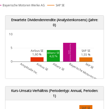
Bayerische Motoren Werke AG
SAP SE
Erwartete Dividendenrendite (Analystenkonsens) (Jahre:
0)
10
Bayerische Motoren Werke AG
5
Airbus SE
SAP SE
6,87 %
Allianz SE
1,60 %
1,55 %
4,22 %
0
G
Amplitude Inc.
Airbus SE
Allianz SE
Bayerische Motoren Werke AG
SAP SE
Kurs-Umsatz-Verhältnis (Periodentyp: Annual, Perioden:
1)
SAP SE