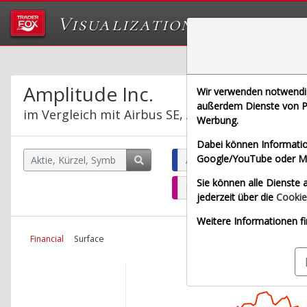
Visualizations
Das Labor von Tr
Amplitude Inc.
Wir verwenden notwendige
außerdem Dienste von Pa
im Vergleich mit Airbus SE, Allianz SE, Bayeris
Werbung.
Dabei können Informatio
Google/YouTube oder Met
Amplitude Inc. (Echtzeit US
Sie können alle Dienste a
Bayerische Motoren Werke 
jederzeit über die
Cookie
Weitere Informationen fi
Financial
Surface