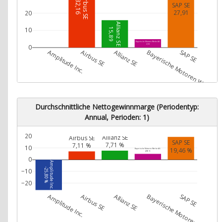
Airbus SE
32,16
SAP SE
27,91
20
Allianz SE
10
15,89
Bayerische Motoren Werke AG
4,94
0
Amplitude Inc.
Airbus SE
Allianz SE
Bayerische Motoren Werke A
SAP SE
Durchschnittliche Nettogewinnmarge (Periodentyp:
Annual, Perioden: 1)
20
Allianz SE
Airbus SE
SAP SE
7,71 %
7,11 %
10
19,46 %
Bayerische Motoren Werke AG
4,98 %
0
Amplitude Inc.
-25,80 %
−10
−20
Amplitude Inc.
Airbus SE
Allianz SE
Bayerische Motoren Werke A
SAP SE