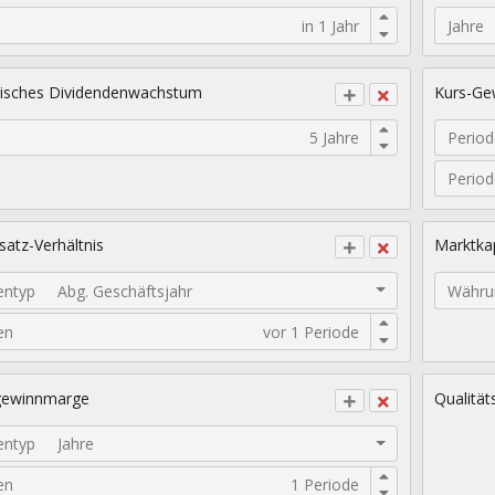
Jahre
isches Dividendenwachstum
Kurs-Gew
Period
Perio
atz-Verhältnis
Marktkap
entyp
Abg. Geschäftsjahr
Währu
en
gewinnmarge
Qualität
entyp
Jahre
en