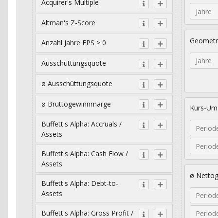
Acquirer's Multiple
Jahre
Altman's Z-Score
Geometr
Anzahl Jahre EPS > 0
Jahre
Ausschüttungsquote
ø Ausschüttungsquote
ø Bruttogewinnmarge
Kurs-Ums
Buffett's Alpha: Accruals /
Period
Assets
Period
Buffett's Alpha: Cash Flow /
Assets
ø Netto
Buffett's Alpha: Debt-to-
Assets
Period
Buffett's Alpha: Gross Profit /
Period