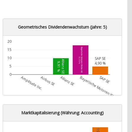
Geometrisches Dividendenwachstum (Jahre: 5)
20
Bayerische Motoren Werke AG
15
10
SAP SE
17,75 %
Allianz SE
4,90 %
9,91 %
5
0
Amplitude Inc.
Airbus SE
Allianz SE
Bayerische Motoren Werke AG
SAP SE
Marktkapitalisierung (Währung: Accounting)