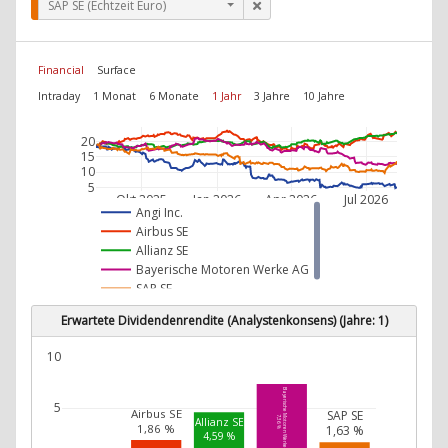
SAP SE (Echtzeit Euro)
Financial
Surface
Intraday
1 Monat
6 Monate
1 Jahr
3 Jahre
10 Jahre
20
15
10
5
Okt 2025
Jan 2026
Apr 2026
Jul 2026
Angi Inc.
Airbus SE
Allianz SE
Bayerische Motoren Werke AG
SAP SE
Erwartete Dividendenrendite (Analystenkonsens) (Jahre: 1)
10
Bayerische Motoren Werke AG
5
Airbus SE
SAP SE
7,36 %
Allianz SE
1,86 %
1,63 %
4,59 %