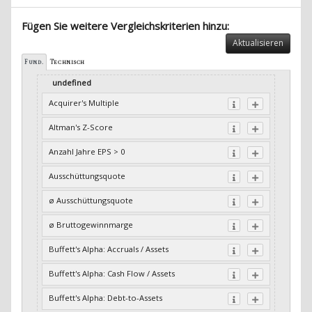
Fügen Sie weitere Vergleichskriterien hinzu:
Aktualisieren
Fund.
Technisch
undefined
Acquirer's Multiple
Altman's Z-Score
Anzahl Jahre EPS > 0
Ausschüttungsquote
ø Ausschüttungsquote
ø Bruttogewinnmarge
Buffett's Alpha: Accruals / Assets
Buffett's Alpha: Cash Flow / Assets
Buffett's Alpha: Debt-to-Assets