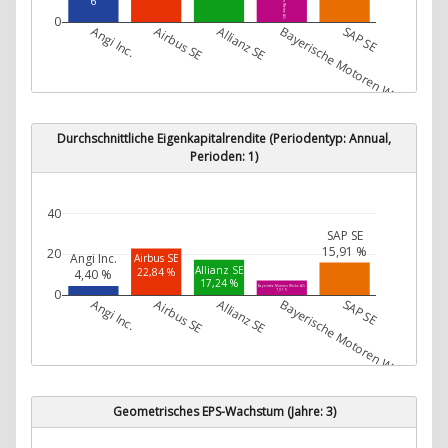
0
Angi Inc.
Airbus SE
Allianz SE
Bayerische Motoren Werke AG
SAP SE
Durchschnittliche Eigenkapitalrendite (Periodentyp: Annual,
Perioden: 1)
40
SAP SE
15,91 %
20
Angi Inc.
Airbus SE
Allianz SE
22,84 %
4,40 %
17,24 %
Bayerische Motoren Werke AG
0
7,07 %
Angi Inc.
Airbus SE
Allianz SE
Bayerische Motoren Werke AG
SAP SE
Geometrisches EPS-Wachstum (Jahre: 3)