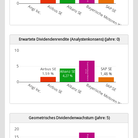
0
Angi Inc.
Airbus SE
Allianz SE
Bayerische Motoren Werke AG
SAP SE
Erwartete Dividendenrendite (Analystenkonsens) (Jahre: 0)
10
Bayerische Motoren Werke AG
5
SAP SE
Airbus SE
6,76 %
Allianz SE
1,48 %
1,59 %
4,27 %
0
Angi Inc.
Airbus SE
Allianz SE
Bayerische Motoren Werke AG
SAP SE
Geometrisches Dividendenwachstum (Jahre: 5)
20
15