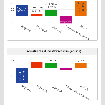
40
46,57 %
Allianz SE
SAP SE
19,20 %
Airbus SE
Angi Inc.
20
6,97 %
33,31 %
0
−20
Bayerische Motoren Werke AG
-24,21 %
Angi Inc.
Airbus SE
Allianz SE
Bayerische Motoren Werke AG
SAP SE
Geometrisches Umsatzwachstum (Jahre: 3)
Airbus SE
SAP SE
Allianz SE
7,71 %
10
6,03 %
6,34 %
0
Bayerische Motoren Werke AG
-18,33 %
Angi Inc.
-2,19 %
−10
Angi Inc.
Airbus SE
Allianz SE
Bayerische Motoren Werke AG
SAP SE