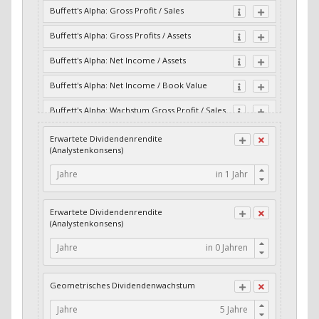
Buffett's Alpha: Gross Profit / Sales
Buffett's Alpha: Gross Profits / Assets
Buffett's Alpha: Net Income / Assets
Buffett's Alpha: Net Income / Book Value
Buffett's Alpha: Wachstum Gross Profit / Sales
Buffett's Alpha: Wachstum Residual Cash Flow
Erwartete Dividendenrendite
/ Assets
(Analystenkonsens)
Buffett's Alpha: Wachstum Residual Gross
Jahre
Profits / Assets
Buffett's Alpha: Wachstum Residual Net
Erwartete Dividendenrendite
Income / Assets
(Analystenkonsens)
Buffett's Alpha: Wachstum Residual Net
Jahre
Income / Book Value
Cash-Quote
Geometrisches Dividendenwachstum
CFO / Interest Expense
Jahre