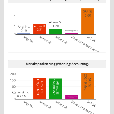
SAP SE
5,60
4
Allianz SE
2
1,20
Angi Inc.
Airbus SE
2,31
0,19
Bayerische Motoren Werke AG
0,27
0
Angi Inc.
Airbus SE
Allianz SE
Bayerische Motoren Werke AG
SAP SE
Marktkapitalisierung (Währung: Accounting)
200
206,19 Mrd.
SAP SE
150
169,28 Mrd.
164,88 Mrd.
Airbus SE
Allianz SE
100
Angi Inc.
50
0,20 Mrd.
Bayerische Motoren Werke AG
35,66 Mrd.
0
Angi Inc.
Airbus SE
Allianz SE
Bayerische Motoren Werke AG
SAP SE