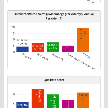
Durchschnittliche Nettogewinnmarge (Periodentyp: Annual,
Perioden: 1)
20
19,46 %
SAP SE
15
10
Angi Inc.
4,25 %
Allianz SE
5
Airbus SE
7,71 %
Bayerische Motoren Werke AG
7,11 %
4,98 %
0
Angi Inc.
Airbus SE
Allianz SE
Bayerische Motoren Werke AG
SAP SE
Qualitäts-Score
Airbus SE
10
SAP SE
13
Allianz SE
11
10
Bayerische Motoren Werke AG
5
Angi Inc.
6
7