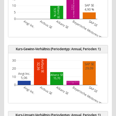
Bayerische Motoren Werke AG
SAP SE
10
17,75 %
Allianz SE
4,90 %
9,91 %
5
0
Angi Inc.
Airbus SE
Allianz SE
Bayerische Motoren Werke AG
SAP SE
Kurs-Gewinn-Verhältnis (Periodentyp: Annual, Perioden: 1)
30
Airbus SE
SAP SE
32,36
29,09
20
Angi Inc.
Allianz SE
10
5,06
15,70
Bayerische Motoren Werke AG
0
5,03
Angi Inc.
Airbus SE
Allianz SE
Bayerische Motoren Werke AG
SAP SE
Kurs-Umsatz-Verhältnis (Periodentyp: Annual, Perioden: 1)