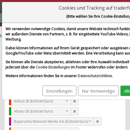
Cookies und Tracking auf trader
Visualizations
(Bitte wählen Sie Ihre Cookie-Einstellun
GRATIS REGISTRIEREN
Wir verwenden notwendige Cookies, damit unsere Website technisch funktion
wir außerdem Dienste von Partnern, z. B. für eingebettete YouTube-Videos
Werbung.
Angi Inc.
Dabei können Informationen auf Ihrem Gerät gespeichert oder ausgelesen 
im Vergleich mit Airbus SE, Allianz SE, Bayerische Moto
Google/YouTube oder Meta übermittelt werden. Eine Verarbeitung kann auc
Alle Aktien entfernen
Standard-Vergleich
Sie können alle Dienste akzeptieren, ablehnen oder Ihre Auswahl individuell 
Aktualisieren
jederzeit über die
Cookie-Einstellungen
im Footer widerrufen oder ändern.
Weitere Informationen finden Sie in unserer
Datenschutzrichtlinie
.
Einstellungen
Nur Notwendige
Al
Angi Inc. (Echtzeit USD)
Airbus SE (Echtzeit Euro)
Allianz SE (Echtzeit Euro)
Bayerische Motoren Werke AG (Echtzeit Euro)