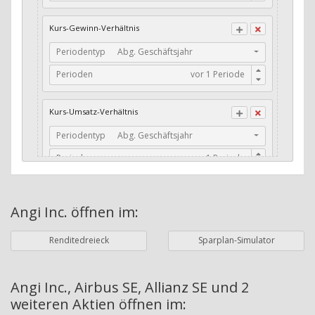
CFO / Total Debt
Kurs-Gewinn-Verhältnis
Current Ratio
Periodentyp
Abg. Geschäftsjahr
Long-Term Debt to Working Capital
Perioden
Dividenden-Check
Erwartetes Dividenden-Wachstum
Kurs-Umsatz-Verhältnis
Stabiles Dividenden-Wachstum
Periodentyp
Abg. Geschäftsjahr
Stabiles Dividenden-Wachstum (TTM)
Perioden
Stabiles Absolutes Dividenden-Wachstum
Marktkapitalisierung
Dividendenkontinuität
Angi Inc.
öffnen im:
Währung
Bilanzierungswährung
Dividendenkontinuität (Morningstar)
Renditedreieck
Sparplan-Simulator
Dividendenrendite (angekündigt)
ø Nettogewinnmarge
Dividendenrendite (gezahlt)
Periodentyp
Jahre
Angi Inc., Airbus SE, Allianz SE und 2
weiteren Aktien
öffnen im:
Adj. Dividendenrendite (Market Cap)
Perioden