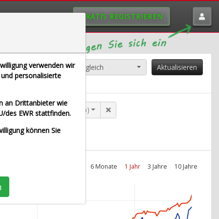
GRATIS REGISTRIEREN
nwilligung verwenden wir
 entfernen
Standard-Vergleich
Aktualisieren
und personalisierte
 an Drittanbieter wie
en Werke AG (Echtzeit Euro)
U/des EWR stattfinden.
willigung können Sie
Intraday
1 Monat
6 Monate
1 Jahr
3 Jahre
10 Jahre
n