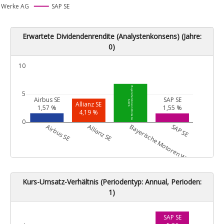
 Werke AG
SAP SE
Erwartete Dividendenrendite (Analystenkonsens) (Jahre:
0)
10
Bayerische Motoren Werke AG
5
Airbus SE
SAP SE
6,82 %
Allianz SE
1,57 %
1,55 %
4,19 %
0
Airbus SE
Allianz SE
Bayerische Motoren Werke AG
SAP SE
Kurs-Umsatz-Verhältnis (Periodentyp: Annual, Perioden:
1)
SAP SE