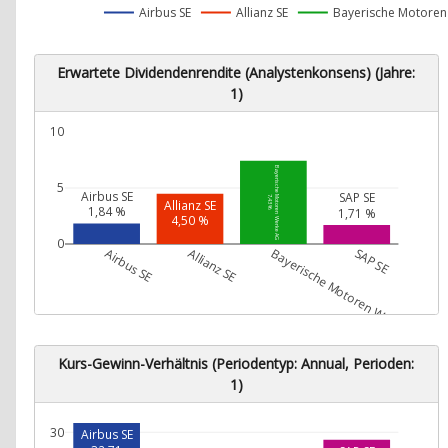
Airbus SE
Allianz SE
Bayerische Motoren
Erwartete Dividendenrendite (Analystenkonsens) (Jahre:
1)
10
Bayerische Motoren Werke AG
5
Airbus SE
SAP SE
7,43 %
Allianz SE
1,84 %
1,71 %
4,50 %
0
Airbus SE
Allianz SE
Bayerische Motoren Werke AG
SAP SE
Kurs-Gewinn-Verhältnis (Periodentyp: Annual, Perioden:
1)
30
Airbus SE