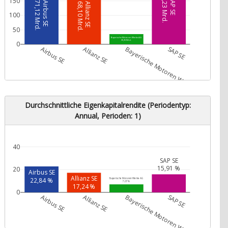
197,23 Mrd.
171,12 Mrd.
150
SAP SE
168,10 Mrd.
Airbus SE
Allianz SE
100
50
Bayerische Motoren Werke AG
35,35 Mrd.
0
Airbus SE
Allianz SE
Bayerische Motoren Werke AG
SAP SE
Durchschnittliche Eigenkapitalrendite (Periodentyp:
Annual, Perioden: 1)
40
SAP SE
15,91 %
20
Airbus SE
Allianz SE
22,84 %
Bayerische Motoren Werke AG
7,07 %
17,24 %
0
Airbus SE
Allianz SE
Bayerische Motoren Werke AG
SAP SE