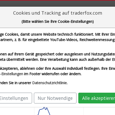
aderFox für mächtige Research-Tools
Cookies und Tracking auf traderfox.com
(Bitte wählen Sie Ihre Cookie-Einstellungen)
 Cookies, damit unsere Website technisch funktioniert. Mit Ihrer Ei
Alle Aktien
rtnern, z. B. für eingebettete YouTube-Videos, Reichweitenmessung 
n Werke AG und SAP SE
nen auf Ihrem Gerät gespeichert oder ausgelesen und Nutzungsdaten
Allianz SE (Echtzeit Euro)
Bayerische Motor
a übermittelt werden. Eine Verarbeitung kann auch außerhalb der E
kzeptieren, ablehnen oder Ihre Auswahl individuell festlegen. Ihre Ein
-Einstellungen
im Footer widerrufen oder ändern.
nden Sie in unserer
Datenschutzrichtlinie
.
Einstellungen
Nur Notwendige
Alle akzeptiere