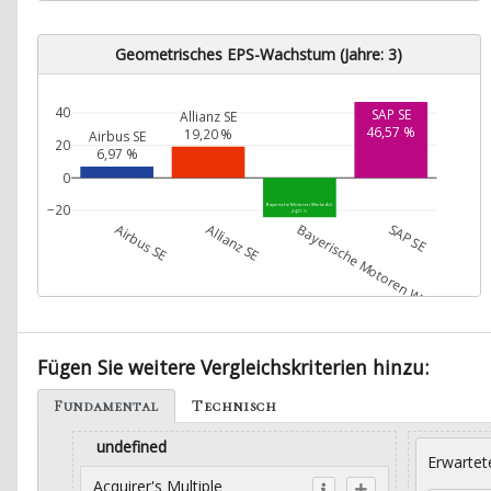
Geometrisches EPS-Wachstum (Jahre: 3)
40
SAP SE
Allianz SE
46,57 %
19,20 %
Airbus SE
20
6,97 %
0
−20
Bayerische Motoren Werke AG
-24,21 %
Airbus SE
Allianz SE
Bayerische Motoren Werke AG
SAP SE
Fügen Sie weitere Vergleichskriterien hinzu:
Fundamental
Technisch
undefined
Erwartet
Acquirer's Multiple