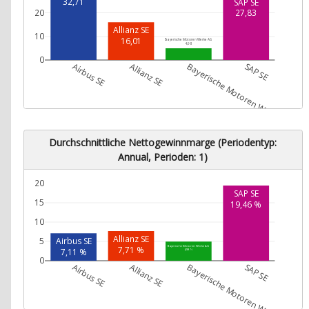
32,71
SAP SE
20
27,83
Allianz SE
10
16,01
Bayerische Motoren Werke AG
4,98
0
Airbus SE
Allianz SE
Bayerische Motoren Werke AG
SAP SE
Durchschnittliche Nettogewinnmarge (Periodentyp:
Annual, Perioden: 1)
20
SAP SE
15
19,46 %
10
Allianz SE
Airbus SE
5
7,71 %
Bayerische Motoren Werke AG
7,11 %
4,98 %
0
Airbus SE
Allianz SE
Bayerische Motoren Werke AG
SAP SE