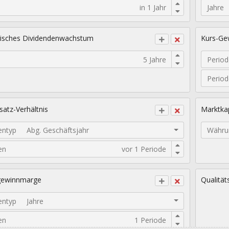
Jahre
isches Dividendenwachstum
Kurs-Gew
Period
Perio
atz-Verhältnis
Marktkap
entyp
Abg. Geschäftsjahr
Währu
en
gewinnmarge
Qualität
entyp
Jahre
en