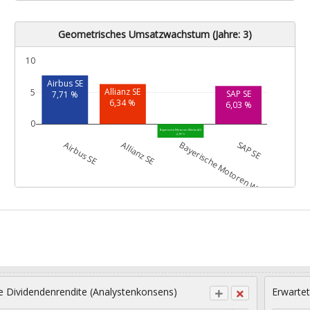
Geometrisches Umsatzwachstum (Jahre: 3)
10
Airbus SE
Allianz SE
5
SAP SE
7,71 %
6,34 %
6,03 %
0
Bayerische Motoren Werke AG
-2,19 %
Airbus SE
Allianz SE
Bayerische Motoren Werke AG
SAP SE
e Dividendenrendite (Analystenkonsens)
Erwartet