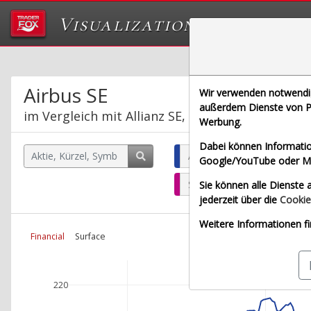
Visualizations
Das Labor von Tr
Airbus SE
Wir verwenden notwendige
außerdem Dienste von Pa
im Vergleich mit Allianz SE, Bayerische Motore
Werbung.
Dabei können Informatio
Airbus SE (Echtzeit Euro)
Google/YouTube oder Met
SAP SE (Echtzeit Euro)
Sie können alle Dienste a
jederzeit über die
Cookie
Weitere Informationen fi
Financial
Surface
220