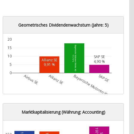
Geometrisches Dividendenwachstum (Jahre: 5)
20
Bayerische Motoren Werke AG
15
10
SAP SE
17,75 %
Allianz SE
4,90 %
9,91 %
5
0
Airbus SE
Allianz SE
Bayerische Motoren Werke AG
SAP SE
Marktkapitalisierung (Währung: Accounting)