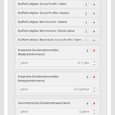
Buffett's Alpha: Gross Profit / Sales
Buffett's Alpha: Gross Profits / Assets
Buffett's Alpha: Net Income / Assets
Buffett's Alpha: Net Income / Book Value
Buffett's Alpha: Wachstum Gross Profit / Sales
Buffett's Alpha: Wachstum Residual Cash Flow
Erwartete Dividendenrendite
/ Assets
(Analystenkonsens)
Buffett's Alpha: Wachstum Residual Gross
Jahre
Profits / Assets
Buffett's Alpha: Wachstum Residual Net
Erwartete Dividendenrendite
Income / Assets
(Analystenkonsens)
Buffett's Alpha: Wachstum Residual Net
Jahre
Income / Book Value
Cash-Quote
Geometrisches Dividendenwachstum
CFO / Interest Expense
Jahre