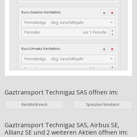
CFO / Total Debt
Kurs-Gewinn-Verhältnis
Current Ratio
Periodentyp
Abg. Geschäftsjahr
Long-Term Debt to Working Capital
Perioden
Dividenden-Check
Erwartetes Dividenden-Wachstum
Kurs-Umsatz-Verhältnis
Stabiles Dividenden-Wachstum
Periodentyp
Abg. Geschäftsjahr
Stabiles Dividenden-Wachstum (TTM)
Perioden
Stabiles Absolutes Dividenden-Wachstum
Marktkapitalisierung
Dividendenkontinuität
Gaztransport Technigaz SAS
öffnen im:
Währung
Bilanzierungswährung
Dividendenkontinuität (Morningstar)
Renditedreieck
Sparplan-Simulator
Dividendenrendite (angekündigt)
ø Nettogewinnmarge
Dividendenrendite (gezahlt)
Periodentyp
Jahre
Gaztransport Technigaz SAS, Airbus SE,
Allianz SE und 2 weiteren Aktien
öffnen im:
Adj. Dividendenrendite (Market Cap)
Perioden