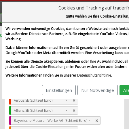
Cookies und Tracking auf trader
Visualizations
(Bitte wählen Sie Ihre Cookie-Einstellun
GRATIS REGISTRIEREN
Wir verwenden notwendige Cookies, damit unsere Website technisch funktion
wir außerdem Dienste von Partnern, z. B. für eingebettete YouTube-Videos
Werbung.
Gaztransport Technigaz SAS
Dabei können Informationen auf Ihrem Gerät gespeichert oder ausgelesen 
im Vergleich mit Airbus SE, Allianz SE, Bayerische Moto
Google/YouTube oder Meta übermittelt werden. Eine Verarbeitung kann auc
Alle Aktien entfernen
Standard-Vergleich
Sie können alle Dienste akzeptieren, ablehnen oder Ihre Auswahl individuell 
Aktualisieren
jederzeit über die
Cookie-Einstellungen
im Footer widerrufen oder ändern.
Weitere Informationen finden Sie in unserer
Datenschutzrichtlinie
.
Einstellungen
Nur Notwendige
Al
Gaztransport Technigaz SAS (Echtzeit Euro)
Airbus SE (Echtzeit Euro)
Allianz SE (Echtzeit Euro)
Bayerische Motoren Werke AG (Echtzeit Euro)