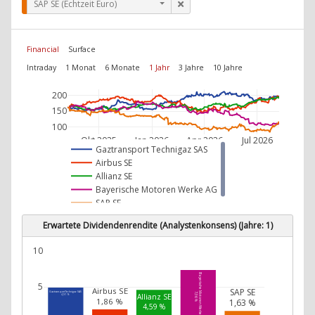
SAP SE (Echtzeit Euro)
Financial
Surface
Intraday
1 Monat
6 Monate
1 Jahr
3 Jahre
10 Jahre
200
150
100
Okt 2025
Jan 2026
Apr 2026
Jul 2026
Gaztransport Technigaz SAS
Airbus SE
Allianz SE
Bayerische Motoren Werke AG
SAP SE
Erwartete Dividendenrendite (Analystenkonsens) (Jahre: 1)
10
Bayerische Motoren Werke AG
5
Airbus SE
SAP SE
Gaztransport Technigaz SAS
7,36 %
Allianz SE
4,91 %
1,86 %
1,63 %
4,59 %