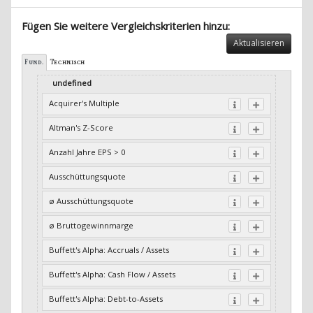
Fügen Sie weitere Vergleichskriterien hinzu:
Aktualisieren
Fund.
Technisch
undefined
Acquirer's Multiple
Altman's Z-Score
Anzahl Jahre EPS > 0
Ausschüttungsquote
ø Ausschüttungsquote
ø Bruttogewinnmarge
Buffett's Alpha: Accruals / Assets
Buffett's Alpha: Cash Flow / Assets
Buffett's Alpha: Debt-to-Assets