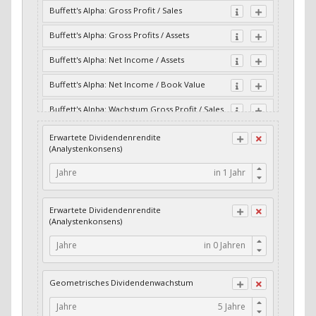
Buffett's Alpha: Gross Profit / Sales
Buffett's Alpha: Gross Profits / Assets
Buffett's Alpha: Net Income / Assets
Buffett's Alpha: Net Income / Book Value
Buffett's Alpha: Wachstum Gross Profit / Sales
Buffett's Alpha: Wachstum Residual Cash Flow
Erwartete Dividendenrendite
/ Assets
(Analystenkonsens)
Buffett's Alpha: Wachstum Residual Gross
Jahre
Profits / Assets
Buffett's Alpha: Wachstum Residual Net
Erwartete Dividendenrendite
Income / Assets
(Analystenkonsens)
Buffett's Alpha: Wachstum Residual Net
Jahre
Income / Book Value
Cash-Quote
Geometrisches Dividendenwachstum
CFO / Interest Expense
Jahre