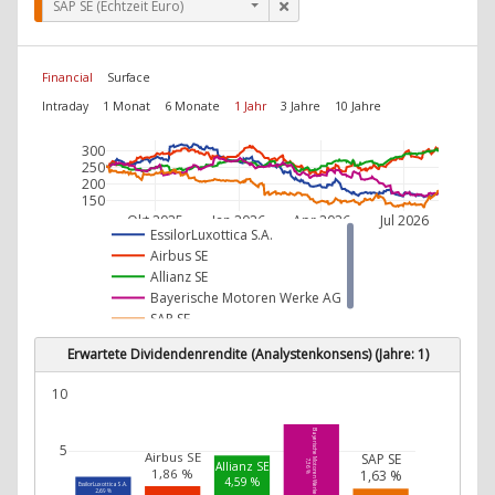
SAP SE (Echtzeit Euro)
Financial
Surface
Intraday
1 Monat
6 Monate
1 Jahr
3 Jahre
10 Jahre
300
250
200
150
Okt 2025
Jan 2026
Apr 2026
Jul 2026
EssilorLuxottica S.A.
Airbus SE
Allianz SE
Bayerische Motoren Werke AG
SAP SE
Erwartete Dividendenrendite (Analystenkonsens) (Jahre: 1)
10
Bayerische Motoren Werke AG
5
Airbus SE
SAP SE
7,36 %
Allianz SE
1,86 %
1,63 %
4,59 %
EssilorLuxottica S.A.
2,69 %