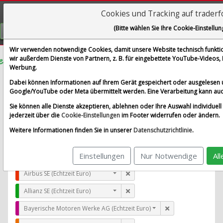
Cookies und Tracking auf trader
Visualizations
(Bitte wählen Sie Ihre Cookie-Einstellun
GRATIS REGISTRIEREN
Wir verwenden notwendige Cookies, damit unsere Website technisch funktion
wir außerdem Dienste von Partnern, z. B. für eingebettete YouTube-Videos
Werbung.
EssilorLuxottica S.A.
Dabei können Informationen auf Ihrem Gerät gespeichert oder ausgelesen 
im Vergleich mit Airbus SE, Allianz SE, Bayerische Moto
Google/YouTube oder Meta übermittelt werden. Eine Verarbeitung kann auc
Alle Aktien entfernen
Standard-Vergleich
Sie können alle Dienste akzeptieren, ablehnen oder Ihre Auswahl individuell 
Aktualisieren
jederzeit über die
Cookie-Einstellungen
im Footer widerrufen oder ändern.
Weitere Informationen finden Sie in unserer
Datenschutzrichtlinie
.
Einstellungen
Nur Notwendige
Al
EssilorLuxottica S.A. (Echtzeit Euro)
Airbus SE (Echtzeit Euro)
Allianz SE (Echtzeit Euro)
Bayerische Motoren Werke AG (Echtzeit Euro)