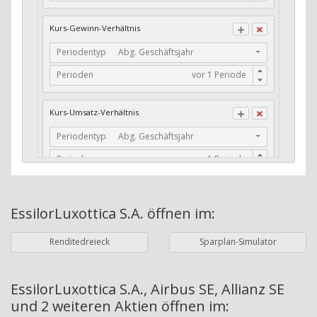
CFO / Total Debt
Kurs-Gewinn-Verhältnis
Current Ratio
Periodentyp
Abg. Geschäftsjahr
Long-Term Debt to Working Capital
Perioden
Dividenden-Check
Erwartetes Dividenden-Wachstum
Kurs-Umsatz-Verhältnis
Stabiles Dividenden-Wachstum
Periodentyp
Abg. Geschäftsjahr
Stabiles Dividenden-Wachstum (TTM)
Perioden
Stabiles Absolutes Dividenden-Wachstum
Marktkapitalisierung
Dividendenkontinuität
EssilorLuxottica S.A.
öffnen im:
Währung
Bilanzierungswährung
Dividendenkontinuität (Morningstar)
Renditedreieck
Sparplan-Simulator
Dividendenrendite (angekündigt)
ø Nettogewinnmarge
Dividendenrendite (gezahlt)
Periodentyp
Jahre
EssilorLuxottica S.A., Airbus SE, Allianz SE
und 2 weiteren Aktien
öffnen im:
Adj. Dividendenrendite (Market Cap)
Perioden