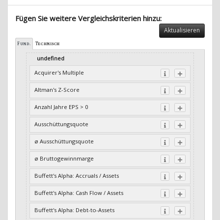
Fügen Sie weitere Vergleichskriterien hinzu:
Aktualisieren
Fund.
Technisch
undefined
Acquirer's Multiple
Altman's Z-Score
Anzahl Jahre EPS > 0
Ausschüttungsquote
ø Ausschüttungsquote
ø Bruttogewinnmarge
Buffett's Alpha: Accruals / Assets
Buffett's Alpha: Cash Flow / Assets
Buffett's Alpha: Debt-to-Assets