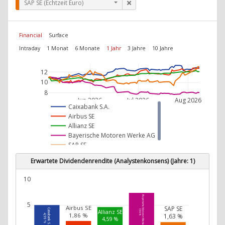
SAP SE (Echtzeit Euro)
Financial
Surface
Intraday
1 Monat
6 Monate
1 Jahr
3 Jahre
10 Jahre
12
10
8
Jun 2026
Jul 2026
Aug 2026
Caixabank S.A.
Airbus SE
Allianz SE
Bayerische Motoren Werke AG
SAP SE
Erwartete Dividendenrendite (Analystenkonsens) (Jahre: 1)
10
Bayerische Motoren Werke AG
5
Airbus SE
SAP SE
Caixabank S.A.
7,36 %
Allianz SE
1,86 %
1,63 %
4,99 %
4,59 %