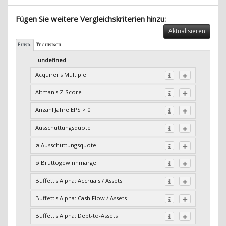
Fügen Sie weitere Vergleichskriterien hinzu:
Aktualisieren
Fund.
Technisch
undefined
Acquirer's Multiple
Altman's Z-Score
Anzahl Jahre EPS > 0
Ausschüttungsquote
ø Ausschüttungsquote
ø Bruttogewinnmarge
Buffett's Alpha: Accruals / Assets
Buffett's Alpha: Cash Flow / Assets
Buffett's Alpha: Debt-to-Assets