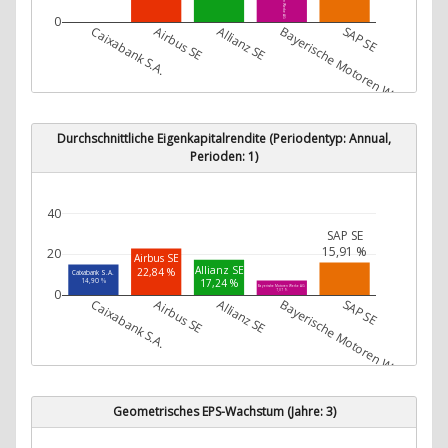
0
Caixabank S.A.
Airbus SE
Allianz SE
Bayerische Motoren Werke AG
SAP SE
Durchschnittliche Eigenkapitalrendite (Periodentyp: Annual,
Perioden: 1)
40
SAP SE
15,91 %
20
Airbus SE
Allianz SE
22,84 %
Caixabank S.A.
14,90 %
17,24 %
Bayerische Motoren Werke AG
0
7,07 %
Caixabank S.A.
Airbus SE
Allianz SE
Bayerische Motoren Werke AG
SAP SE
Geometrisches EPS-Wachstum (Jahre: 3)