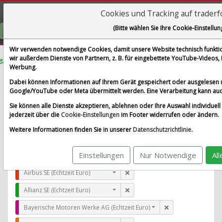
Cookies und Tracking auf trader
Visualizations
(Bitte wählen Sie Ihre Cookie-Einstellun
GRATIS REGISTRIEREN
Wir verwenden notwendige Cookies, damit unsere Website technisch funktion
wir außerdem Dienste von Partnern, z. B. für eingebettete YouTube-Videos
Werbung.
Caixabank S.A.
Dabei können Informationen auf Ihrem Gerät gespeichert oder ausgelesen 
im Vergleich mit Airbus SE, Allianz SE, Bayerische Moto
Google/YouTube oder Meta übermittelt werden. Eine Verarbeitung kann auc
Alle Aktien entfernen
Standard-Vergleich
Sie können alle Dienste akzeptieren, ablehnen oder Ihre Auswahl individuell 
Aktualisieren
jederzeit über die
Cookie-Einstellungen
im Footer widerrufen oder ändern.
Weitere Informationen finden Sie in unserer
Datenschutzrichtlinie
.
Einstellungen
Nur Notwendige
Al
Caixabank S.A. (Echtzeit Euro)
Airbus SE (Echtzeit Euro)
Allianz SE (Echtzeit Euro)
Bayerische Motoren Werke AG (Echtzeit Euro)