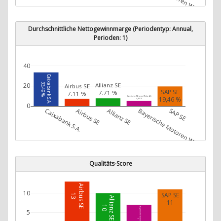
Durchschnittliche Nettogewinnmarge (Periodentyp: Annual,
Perioden: 1)
40
Caixabank S.A.
Allianz SE
33,49 %
20
Airbus SE
SAP SE
7,71 %
7,11 %
Bayerische Motoren Werke AG
19,46 %
4,98 %
0
Caixabank S.A.
Airbus SE
Allianz SE
Bayerische Motoren Werke AG
SAP SE
Qualitäts-Score
Airbus SE
10
SAP SE
13
Allianz SE
11
10
Bayerische Motoren Werke AG
5
7