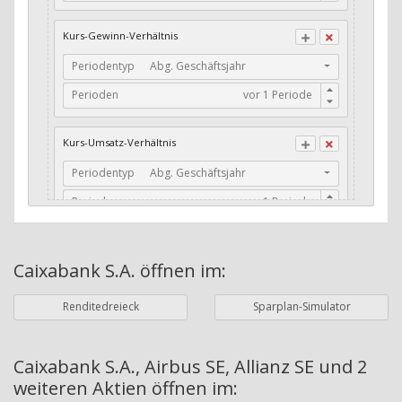
CFO / Total Debt
Kurs-Gewinn-Verhältnis
Current Ratio
Periodentyp
Abg. Geschäftsjahr
Long-Term Debt to Working Capital
Perioden
Dividenden-Check
Erwartetes Dividenden-Wachstum
Kurs-Umsatz-Verhältnis
Stabiles Dividenden-Wachstum
Periodentyp
Abg. Geschäftsjahr
Stabiles Dividenden-Wachstum (TTM)
Perioden
Stabiles Absolutes Dividenden-Wachstum
Marktkapitalisierung
Dividendenkontinuität
Caixabank S.A.
öffnen im:
Währung
Bilanzierungswährung
Dividendenkontinuität (Morningstar)
Renditedreieck
Sparplan-Simulator
Dividendenrendite (angekündigt)
ø Nettogewinnmarge
Dividendenrendite (gezahlt)
Periodentyp
Jahre
Caixabank S.A., Airbus SE, Allianz SE und 2
weiteren Aktien
öffnen im:
Adj. Dividendenrendite (Market Cap)
Perioden