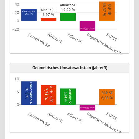
40
46,57 %
Allianz SE
SAP SE
19,20 %
Airbus SE
Caixabank S.A.
20
6,97 %
28,77 %
0
−20
Bayerische Motoren Werke AG
-24,21 %
Caixabank S.A.
Airbus SE
Allianz SE
Bayerische Motoren Werke AG
SAP SE
Geometrisches Umsatzwachstum (Jahre: 3)
10
Caixabank S.A.
Airbus SE
7,71 %
9,13 %
Allianz SE
5
SAP SE
6,34 %
6,03 %
0
Bayerische Motoren Werke AG
-2,19 %
Caixabank S.A.
Airbus SE
Allianz SE
Bayerische Motoren Werke AG
SAP SE