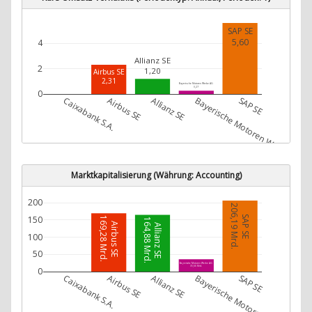
SAP SE
5,60
4
Allianz SE
2
1,20
Airbus SE
2,31
Bayerische Motoren Werke AG
0,27
0
Caixabank S.A.
Airbus SE
Allianz SE
Bayerische Motoren Werke AG
SAP SE
Marktkapitalisierung (Währung: Accounting)
200
206,19 Mrd.
SAP SE
150
169,28 Mrd.
164,88 Mrd.
Airbus SE
Allianz SE
100
50
Bayerische Motoren Werke AG
35,66 Mrd.
0
Caixabank S.A.
Airbus SE
Allianz SE
Bayerische Motoren Werke AG
SAP SE