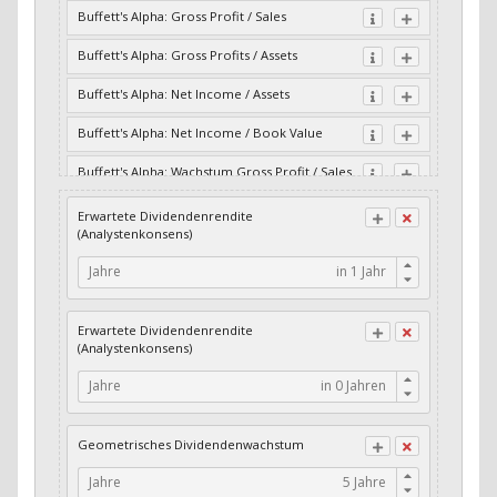
Buffett's Alpha: Gross Profit / Sales
Buffett's Alpha: Gross Profits / Assets
Buffett's Alpha: Net Income / Assets
Buffett's Alpha: Net Income / Book Value
Buffett's Alpha: Wachstum Gross Profit / Sales
Buffett's Alpha: Wachstum Residual Cash Flow
Erwartete Dividendenrendite
/ Assets
(Analystenkonsens)
Buffett's Alpha: Wachstum Residual Gross
Jahre
Profits / Assets
Buffett's Alpha: Wachstum Residual Net
Erwartete Dividendenrendite
Income / Assets
(Analystenkonsens)
Buffett's Alpha: Wachstum Residual Net
Jahre
Income / Book Value
Cash-Quote
Geometrisches Dividendenwachstum
CFO / Interest Expense
Jahre