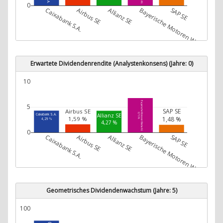
0
Caixabank S.A.
Airbus SE
Allianz SE
Bayerische Motoren Werke AG
SAP SE
Erwartete Dividendenrendite (Analystenkonsens) (Jahre: 0)
10
Bayerische Motoren Werke AG
5
SAP SE
Airbus SE
6,76 %
Caixabank S.A.
Allianz SE
1,48 %
1,59 %
4,29 %
4,27 %
0
Caixabank S.A.
Airbus SE
Allianz SE
Bayerische Motoren Werke AG
SAP SE
Geometrisches Dividendenwachstum (Jahre: 5)
100