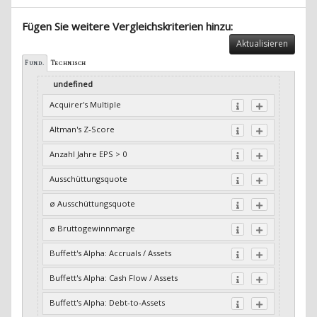
Fügen Sie weitere Vergleichskriterien hinzu:
Aktualisieren
Fund.
Technisch
undefined
Acquirer's Multiple
Altman's Z-Score
Anzahl Jahre EPS > 0
Ausschüttungsquote
ø Ausschüttungsquote
ø Bruttogewinnmarge
Buffett's Alpha: Accruals / Assets
Buffett's Alpha: Cash Flow / Assets
Buffett's Alpha: Debt-to-Assets