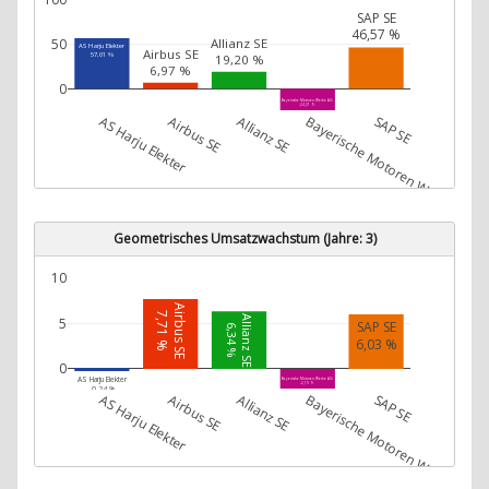
SAP SE
46,57 %
Allianz SE
50
AS Harju Elekter
Airbus SE
57,01 %
19,20 %
6,97 %
0
Bayerische Motoren Werke AG
-24,21 %
AS Harju Elekter
Airbus SE
Allianz SE
Bayerische Motoren Werke AG
SAP SE
Geometrisches Umsatzwachstum (Jahre: 3)
10
Airbus SE
7,71 %
Allianz SE
5
SAP SE
6,34 %
6,03 %
0
AS Harju Elekter
Bayerische Motoren Werke AG
-2,19 %
-0,24 %
AS Harju Elekter
Airbus SE
Allianz SE
Bayerische Motoren Werke AG
SAP SE