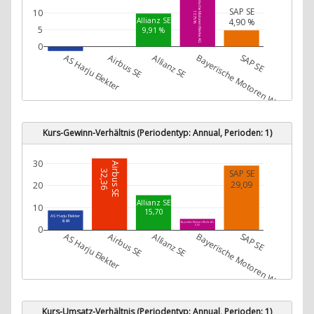
Bayerische Motoren Werke AG
SAP SE
10
17,75 %
Allianz SE
4,90 %
5
9,91 %
0
AS Harju Elekter
Airbus SE
Allianz SE
Bayerische Motoren Werke AG
SAP SE
AS Harju Elekter
-1,28 %
Kurs-Gewinn-Verhältnis (Periodentyp: Annual, Perioden: 1)
30
Airbus SE
SAP SE
32,36
29,09
20
Allianz SE
10
15,70
AS Harju Elekter
8,84
Bayerische Motoren Werke AG
0
5,03
AS Harju Elekter
Airbus SE
Allianz SE
Bayerische Motoren Werke AG
SAP SE
Kurs-Umsatz-Verhältnis (Periodentyp: Annual, Perioden: 1)