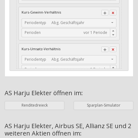
CFO / Total Debt
Kurs-Gewinn-Verhältnis
Current Ratio
Periodentyp
Abg. Geschäftsjahr
Long-Term Debt to Working Capital
Perioden
Dividenden-Check
Erwartetes Dividenden-Wachstum
Kurs-Umsatz-Verhältnis
Stabiles Dividenden-Wachstum
Periodentyp
Abg. Geschäftsjahr
Stabiles Dividenden-Wachstum (TTM)
Perioden
Stabiles Absolutes Dividenden-Wachstum
Marktkapitalisierung
Dividendenkontinuität
AS Harju Elekter
öffnen im:
Währung
Bilanzierungswährung
Dividendenkontinuität (Morningstar)
Renditedreieck
Sparplan-Simulator
Dividendenrendite (angekündigt)
ø Nettogewinnmarge
Dividendenrendite (gezahlt)
Periodentyp
Jahre
AS Harju Elekter, Airbus SE, Allianz SE und 2
weiteren Aktien
öffnen im:
Adj. Dividendenrendite (Market Cap)
Perioden