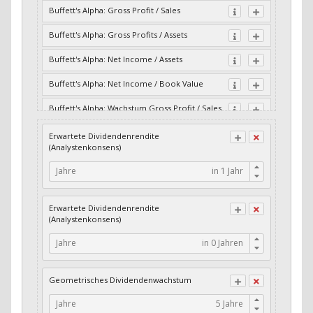
Buffett's Alpha: Gross Profit / Sales
Buffett's Alpha: Gross Profits / Assets
Buffett's Alpha: Net Income / Assets
Buffett's Alpha: Net Income / Book Value
Buffett's Alpha: Wachstum Gross Profit / Sales
Buffett's Alpha: Wachstum Residual Cash Flow
Erwartete Dividendenrendite
/ Assets
(Analystenkonsens)
Buffett's Alpha: Wachstum Residual Gross
Jahre
Profits / Assets
Buffett's Alpha: Wachstum Residual Net
Erwartete Dividendenrendite
Income / Assets
(Analystenkonsens)
Buffett's Alpha: Wachstum Residual Net
Jahre
Income / Book Value
Cash-Quote
Geometrisches Dividendenwachstum
CFO / Interest Expense
Jahre