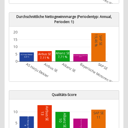
Durchschnittliche Nettogewinnmarge (Periodentyp: Annual,
Perioden: 1)
20
19,46 %
SAP SE
15
10
Allianz SE
5
Airbus SE
AS Harju Elekter
7,71 %
Bayerische Motoren Werke AG
6,20 %
7,11 %
4,98 %
0
AS Harju Elekter
Airbus SE
Allianz SE
Bayerische Motoren Werke AG
SAP SE
Qualitäts-Score
Airbus SE
10
SAP SE
13
Allianz SE
11
AS Harju Elekter
10
Bayerische Motoren Werke AG
5
8
7