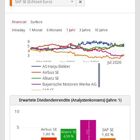
SAP SE (Echtzeit Euro)
Financial
Surface
Intraday
1 Monat
6 Monate
1 Jahr
3 Jahre
10 Jahre
6
5
4
3
Okt 2025
Jan 2026
Apr 2026
Jul 2026
AS Harju Elekter
Airbus SE
Allianz SE
Bayerische Motoren Werke AG
SAP SE
Erwartete Dividendenrendite (Analystenkonsens) (Jahre: 1)
10
Bayerische Motoren Werke AG
5
Airbus SE
SAP SE
7,36 %
Allianz SE
1,86 %
1,63 %
4,59 %