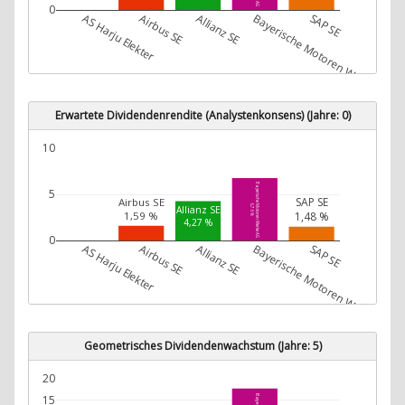
0
AS Harju Elekter
Airbus SE
Allianz SE
Bayerische Motoren Werke AG
SAP SE
Erwartete Dividendenrendite (Analystenkonsens) (Jahre: 0)
10
Bayerische Motoren Werke AG
5
SAP SE
Airbus SE
6,76 %
Allianz SE
1,48 %
1,59 %
4,27 %
0
AS Harju Elekter
Airbus SE
Allianz SE
Bayerische Motoren Werke AG
SAP SE
Geometrisches Dividendenwachstum (Jahre: 5)
20
15