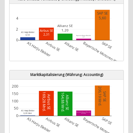
SAP SE
5,60
4
Allianz SE
2
1,20
Airbus SE
AS Harju Elekter
2,31
0,53
Bayerische Motoren Werke AG
0,27
0
AS Harju Elekter
Airbus SE
Allianz SE
Bayerische Motoren Werke AG
SAP SE
Marktkapitalisierung (Währung: Accounting)
200
206,19 Mrd.
SAP SE
150
169,28 Mrd.
164,88 Mrd.
Airbus SE
Allianz SE
100
50
AS Harju Elekter
Bayerische Motoren Werke AG
0,09 Mrd.
35,66 Mrd.
0
AS Harju Elekter
Airbus SE
Allianz SE
Bayerische Motoren Werke AG
SAP SE