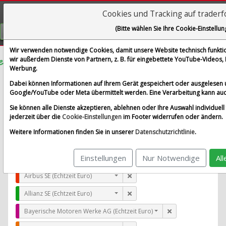
Cookies und Tracking auf trader
Visualizations
(Bitte wählen Sie Ihre Cookie-Einstellun
GRATIS REGISTRIEREN
Wir verwenden notwendige Cookies, damit unsere Website technisch funktion
wir außerdem Dienste von Partnern, z. B. für eingebettete YouTube-Videos
Werbung.
AS Harju Elekter
Dabei können Informationen auf Ihrem Gerät gespeichert oder ausgelesen 
im Vergleich mit Airbus SE, Allianz SE, Bayerische Moto
Google/YouTube oder Meta übermittelt werden. Eine Verarbeitung kann auc
Alle Aktien entfernen
Standard-Vergleich
Sie können alle Dienste akzeptieren, ablehnen oder Ihre Auswahl individuell 
Aktualisieren
jederzeit über die
Cookie-Einstellungen
im Footer widerrufen oder ändern.
Weitere Informationen finden Sie in unserer
Datenschutzrichtlinie
.
Einstellungen
Nur Notwendige
Al
AS Harju Elekter (Echtzeit Euro)
Airbus SE (Echtzeit Euro)
Allianz SE (Echtzeit Euro)
Bayerische Motoren Werke AG (Echtzeit Euro)