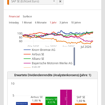
SAP SE (Echtzeit Euro)
Financial
Surface
Intraday
1 Monat
6 Monate
1 Jahr
3 Jahre
10 Jahre
100
80
60
Okt 2025
Jan 2026
Apr 2026
Jul 2026
Knorr-Bremse AG
Airbus SE
Allianz SE
Bayerische Motoren Werke AG
SAP SE
Erwartete Dividendenrendite (Analystenkonsens) (Jahre: 1)
10
Bayerische Motoren Werke AG
5
Airbus SE
SAP SE
7,50 %
Allianz SE
1,88 %
1,69 %
4,53 %
Knorr-Bremse AG