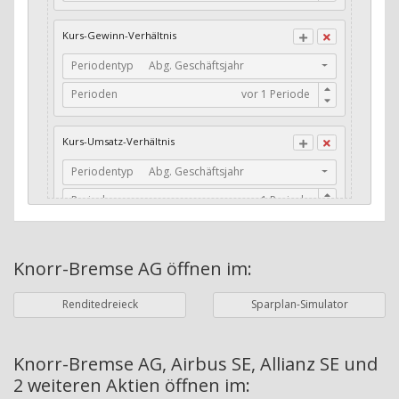
CFO / Total Debt
Kurs-Gewinn-Verhältnis
Current Ratio
Periodentyp
Abg. Geschäftsjahr
Long-Term Debt to Working Capital
Perioden
Dividenden-Check
Erwartetes Dividenden-Wachstum
Kurs-Umsatz-Verhältnis
Stabiles Dividenden-Wachstum
Periodentyp
Abg. Geschäftsjahr
Stabiles Dividenden-Wachstum (TTM)
Perioden
Stabiles Absolutes Dividenden-Wachstum
Marktkapitalisierung
Dividendenkontinuität
Knorr-Bremse AG
öffnen im:
Währung
Bilanzierungswährung
Dividendenkontinuität (Morningstar)
Renditedreieck
Sparplan-Simulator
Dividendenrendite (angekündigt)
ø Nettogewinnmarge
Dividendenrendite (gezahlt)
Periodentyp
Jahre
Knorr-Bremse AG, Airbus SE, Allianz SE und
2 weiteren Aktien
öffnen im:
Adj. Dividendenrendite (Market Cap)
Perioden