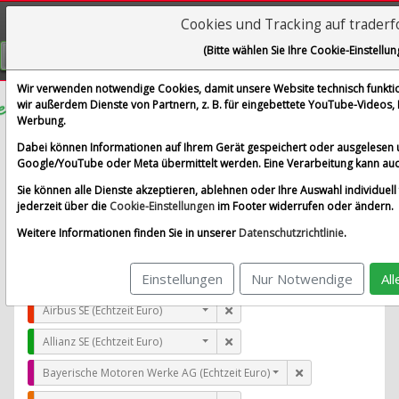
Cookies und Tracking auf trader
Visualizations
(Bitte wählen Sie Ihre Cookie-Einstellun
GRATIS REGISTRIEREN
Wir verwenden notwendige Cookies, damit unsere Website technisch funktion
wir außerdem Dienste von Partnern, z. B. für eingebettete YouTube-Videos
Werbung.
Knorr-Bremse AG
Dabei können Informationen auf Ihrem Gerät gespeichert oder ausgelesen 
im Vergleich mit Airbus SE, Allianz SE, Bayerische Moto
Google/YouTube oder Meta übermittelt werden. Eine Verarbeitung kann auc
Alle Aktien entfernen
Standard-Vergleich
Sie können alle Dienste akzeptieren, ablehnen oder Ihre Auswahl individuell 
Aktualisieren
jederzeit über die
Cookie-Einstellungen
im Footer widerrufen oder ändern.
Weitere Informationen finden Sie in unserer
Datenschutzrichtlinie
.
Einstellungen
Nur Notwendige
Al
Knorr-Bremse AG (Echtzeit Euro)
Airbus SE (Echtzeit Euro)
Allianz SE (Echtzeit Euro)
Bayerische Motoren Werke AG (Echtzeit Euro)