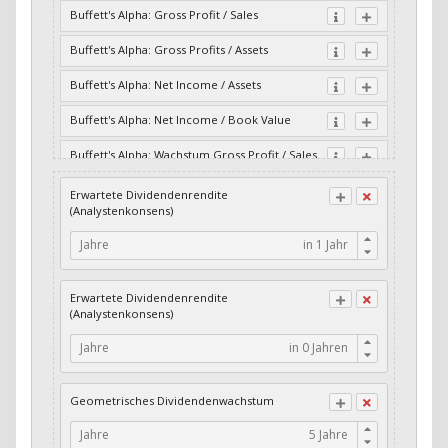
Buffett's Alpha: Gross Profit / Sales
Buffett's Alpha: Gross Profits / Assets
Buffett's Alpha: Net Income / Assets
Buffett's Alpha: Net Income / Book Value
Buffett's Alpha: Wachstum Gross Profit / Sales
Buffett's Alpha: Wachstum Residual Cash Flow
Erwartete Dividendenrendite
/ Assets
(Analystenkonsens)
Buffett's Alpha: Wachstum Residual Gross
Jahre
Profits / Assets
Buffett's Alpha: Wachstum Residual Net
Erwartete Dividendenrendite
Income / Assets
(Analystenkonsens)
Buffett's Alpha: Wachstum Residual Net
Jahre
Income / Book Value
Cash-Quote
Geometrisches Dividendenwachstum
CFO / Interest Expense
Jahre