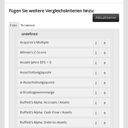
Fügen Sie weitere Vergleichskriterien hinzu:
Aktualisieren
Fund.
Technisch
undefined
Acquirer's Multiple
Altman's Z-Score
Anzahl Jahre EPS > 0
Ausschüttungsquote
ø Ausschüttungsquote
ø Bruttogewinnmarge
Buffett's Alpha: Accruals / Assets
Buffett's Alpha: Cash Flow / Assets
Buffett's Alpha: Debt-to-Assets