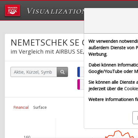
Visualizations
Das Labor von Tr
NEMETSCHEK SE O.N.
Wir verwenden notwendige
außerdem Dienste von Pa
im Vergleich mit AIRBUS SE, ALLIANZ SE NA O.
Werbung.
Dabei können Informatio
Google/YouTube oder Met
NEMETSCHEK SE O.N. (Echt
Sie können alle Dienste a
BAY.MOTOREN WERKE AG ST
jederzeit über die
Cookie
Weitere Informationen fi
Financial
Surface
160