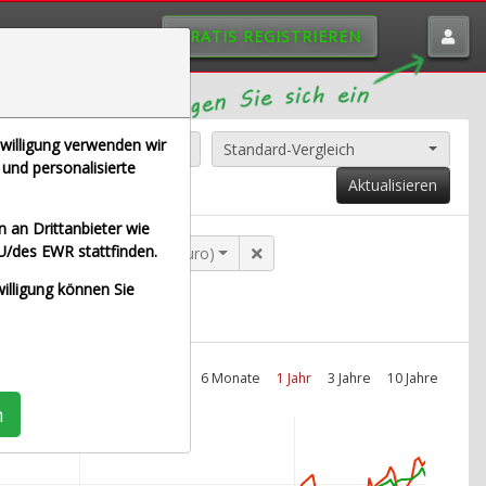
GRATIS REGISTRIEREN
nwilligung verwenden wir
Alle Aktien entfernen
Standard-Vergleich
und personalisierte
Aktualisieren
 an Drittanbieter wie
U/des EWR stattfinden.
NZ SE NA O.N. (Echtzeit Euro)
willigung können Sie
Intraday
1 Monat
6 Monate
1 Jahr
3 Jahre
10 Jahre
n