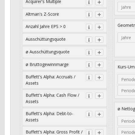
Acquirer's Multiple
Jahre
Altman's Z-Score
Geometr
Anzahl Jahre EPS > 0
Jahre
Ausschüttungsquote
ø Ausschüttungsquote
ø Bruttogewinnmarge
Kurs-Ums
Buffett's Alpha: Accruals /
Period
Assets
Period
Buffett's Alpha: Cash Flow /
Assets
ø Netto
Buffett's Alpha: Debt-to-
Assets
Period
Buffett's Alpha: Gross Profit /
Period