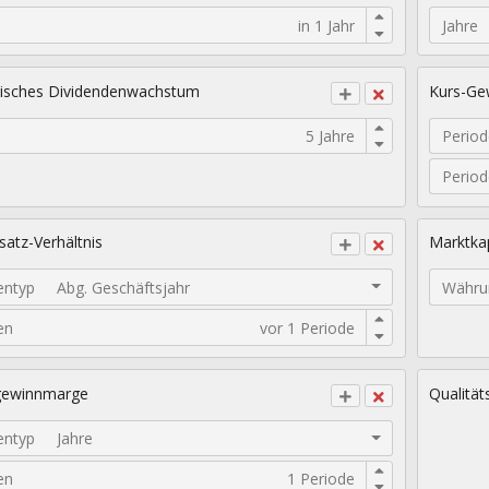
Jahre
isches Dividendenwachstum
Kurs-Gew
Period
Perio
atz-Verhältnis
Marktkap
entyp
Abg. Geschäftsjahr
Währu
en
gewinnmarge
Qualität
entyp
Jahre
en