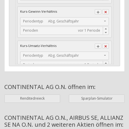
CFO / Total Debt
Kurs-Gewinn-Verhältnis
Current Ratio
Periodentyp
Abg. Geschäftsjahr
Long-Term Debt to Working Capital
Perioden
Dividenden-Check
Erwartetes Dividenden-Wachstum
Kurs-Umsatz-Verhältnis
Stabiles Dividenden-Wachstum
Periodentyp
Abg. Geschäftsjahr
Stabiles Dividenden-Wachstum (TTM)
Perioden
Stabiles Absolutes Dividenden-Wachstum
Marktkapitalisierung
Dividendenkontinuität
CONTINENTAL AG O.N.
öffnen im:
Währung
Bilanzierungswährung
Dividendenkontinuität (Morningstar)
Renditedreieck
Sparplan-Simulator
Dividendenrendite (angekündigt)
ø Nettogewinnmarge
Dividendenrendite (gezahlt)
Periodentyp
Jahre
CONTINENTAL AG O.N., AIRBUS SE, ALLIANZ
SE NA O.N. und 2 weiteren Aktien
öffnen im:
Adj. Dividendenrendite (Market Cap)
Perioden