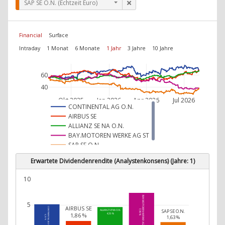
SAP SE O.N. (Echtzeit Euro)
Financial
Surface
Intraday
1 Monat
6 Monate
1 Jahr
3 Jahre
10 Jahre
60
40
Okt 2025
Jan 2026
Apr 2026
Jul 2026
CONTINENTAL AG O.N.
AIRBUS SE
ALLIANZ SE NA O.N.
BAY.MOTOREN WERKE AG ST
SAP SE O.N.
Erwartete Dividendenrendite (Analystenkonsens) (Jahre: 1)
10
BAY.MOTOREN WERKE AG ST
5
AIRBUS SE
CONTINENTAL AG O.N.
SAP SE O.N.
7,36 %
ALLIANZ SE NA O.N.
1,86 %
4,59 %
1,63 %
5,13 %