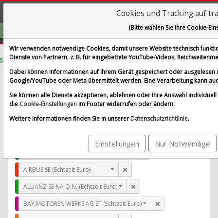
Cookies und Tracking auf tr
Visualizations
(Bitte wählen Sie Ihre Cookie-Ein
GRATIS REGISTRIEREN
Wir verwenden notwendige Cookies, damit unsere Website technisch funktion
Dienste von Partnern, z. B. für eingebettete YouTube-Videos, Reichweiten
CONTINENTAL AG O.N.
Dabei können Informationen auf Ihrem Gerät gespeichert oder ausgelesen 
Google/YouTube oder Meta übermittelt werden. Eine Verarbeitung kann auc
im Vergleich mit AIRBUS SE, ALLIANZ SE NA O.N., BAY.
Sie können alle Dienste akzeptieren, ablehnen oder Ihre Auswahl individuell f
Alle Aktien entfernen
Standard-Vergleich
die
Cookie-Einstellungen
im Footer widerrufen oder ändern.
Aktualisieren
Weitere Informationen finden Sie in unserer
Datenschutzrichtlinie
.
Einstellungen
Nur Notwendige
CONTINENTAL AG O.N. (Echtzeit Euro)
AIRBUS SE (Echtzeit Euro)
ALLIANZ SE NA O.N. (Echtzeit Euro)
BAY.MOTOREN WERKE AG ST (Echtzeit Euro)