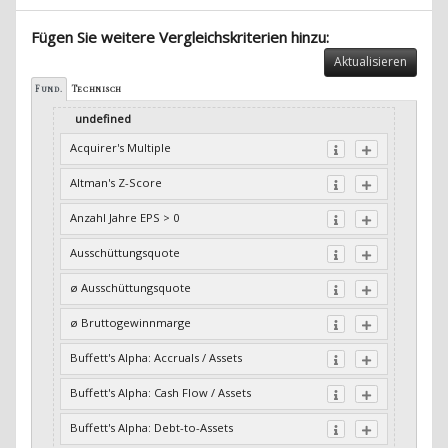
Fügen Sie weitere Vergleichskriterien hinzu:
Aktualisieren
Fund.
Technisch
undefined
Acquirer's Multiple
Altman's Z-Score
Anzahl Jahre EPS > 0
Ausschüttungsquote
ø Ausschüttungsquote
ø Bruttogewinnmarge
Buffett's Alpha: Accruals / Assets
Buffett's Alpha: Cash Flow / Assets
Buffett's Alpha: Debt-to-Assets