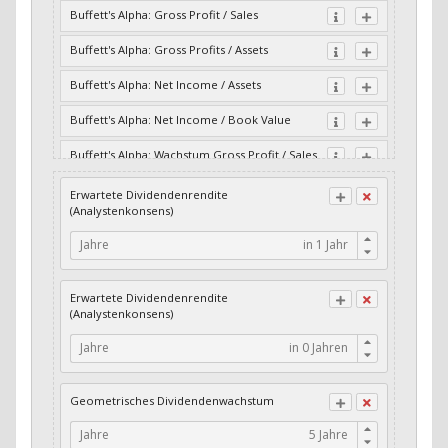
Buffett's Alpha: Gross Profit / Sales
Buffett's Alpha: Gross Profits / Assets
Buffett's Alpha: Net Income / Assets
Buffett's Alpha: Net Income / Book Value
Buffett's Alpha: Wachstum Gross Profit / Sales
Buffett's Alpha: Wachstum Residual Cash Flow
Erwartete Dividendenrendite
/ Assets
(Analystenkonsens)
Buffett's Alpha: Wachstum Residual Gross
Jahre
Profits / Assets
Buffett's Alpha: Wachstum Residual Net
Erwartete Dividendenrendite
Income / Assets
(Analystenkonsens)
Buffett's Alpha: Wachstum Residual Net
Jahre
Income / Book Value
Cash-Quote
Geometrisches Dividendenwachstum
CFO / Interest Expense
Jahre